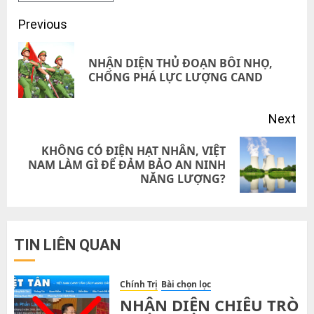
Post
Previous
navigation
NHẬN DIỆN THỦ ĐOẠN BÔI NHỌ,
Pre
CHỐNG PHÁ LỰC LƯỢNG CAND
pos
Next
KHÔNG CÓ ĐIỆN HẠT NHÂN, VIỆT
Next
NAM LÀM GÌ ĐỂ ĐẢM BẢO AN NINH
NĂNG LƯỢNG?
post:
TIN LIÊN QUAN
Chính Trị
Bài chọn lọc
NHẬN DIỆN CHIÊU TRÒ