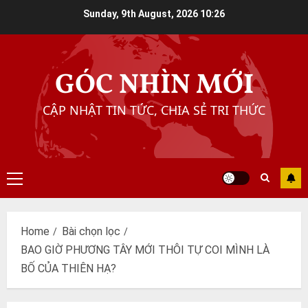
Skip
Sunday, 9th August, 2026
10:26
to
content
GÓC NHÌN MỚI
CẬP NHẬT TIN TỨC, CHIA SẺ TRI THỨC
Primary
Menu
Home
Bài chọn lọc
BAO GIỜ PHƯƠNG TÂY MỚI THÔI TỰ COI MÌNH LÀ
BỐ CỦA THIÊN HẠ?