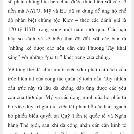
số phận những hứa hẹn chưa được thực hiện với các số
tiền mà NATO, Mỹ và EU đã sử dụng để ủng hộ chế
độ phân biệt chủng tộc Kiev – theo các đánh giá là
170 tỷ USD trong vòng một năm rưỡi qua. Các bạn
hãy so sánh và sẽ hiểu thái độ đối với các bạn từ
“những kẻ được các nền dân chủ Phương Tây khai
sáng” với những “giá trị” khét tiếng của chúng.
Về tổng thể đã chín muồi việc sớm phải cải cách cấu
trúc hiện tại của công tác quản lý toàn cầu. Tuy nhiên
cấu trúc này từ lâu đã không đáp ứng được các yêu
cầu của thời đại. Mỹ và các đồng minh của họ phải từ
bỏ việc duy trì giả tạo việc tái phân bố các hạn ngạch
bỏ phiếu biểu quyết tại Quỹ Tiền tệ quốc tế và Ngân
hàng Thế giới, sau khi đã công nhận cán cân kinh tế