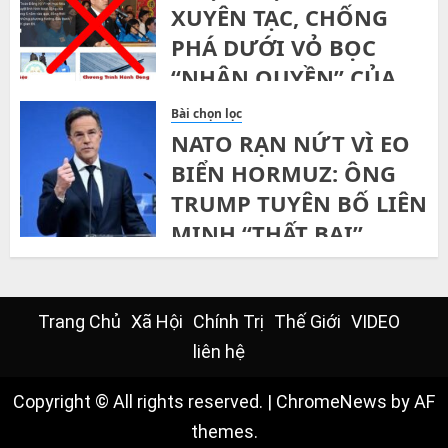
XUYÊN TẠC, CHỐNG
PHÁ DƯỚI VỎ BỌC
“NHÂN QUYỀN” CỦA
ĐẢNG VIỆT TÂN
Bài chọn lọc
NATO RẠN NỨT VÌ EO
MONDAY, 25TH MAY, 2026
BIỂN HORMUZ: ÔNG
TRUMP TUYÊN BỐ LIÊN
MINH “THẤT BẠI”,
CHÂU ÂU BUỘC PHẢI
TỰ LỰC CÁNH SINH
Trang Chủ
Xã Hội
Chính Trị
Thế Giới
VIDEO
FRIDAY, 10TH APRIL, 2026
liên hệ
Copyright © All rights reserved.
|
ChromeNews
by AF
themes.