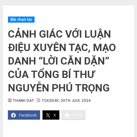
Bài chọn lọc
CẢNH GIÁC VỚI LUẬN
ĐIỆU XUYÊN TẠC, MẠO
DANH “LỜI CĂN DẶN”
CỦA TỔNG BÍ THƯ
NGUYỄN PHÚ TRỌNG
THANH DAT
TUESDAY, 30TH JULY, 2024
Facebook
X
Print