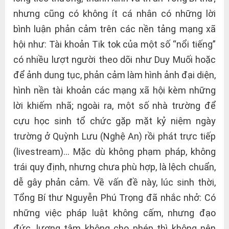
nhưng cũng có không ít cá nhân có những lời
bình luận phản cảm trên các nền tảng mạng xã
hội như: Tài khoản Tik tok của một số “nổi tiếng”
có nhiều lượt người theo dõi như Duy Muối hoặc
để ảnh dung tục, phản cảm làm hình ảnh đại diện,
hình nền tài khoản các mạng xã hội kèm những
lời khiếm nhã; ngoài ra, một số nhà trường để
cựu học sinh tổ chức gặp mặt kỷ niệm ngày
trường ở Quỳnh Lưu (Nghệ An) rồi phát trực tiếp
(livestream)… Mặc dù không phạm pháp, không
trái quy định, nhưng chưa phù hợp, là lệch chuẩn,
dễ gây phản cảm. Về vấn đề này, lúc sinh thời,
Tổng Bí thư Nguyễn Phú Trọng đã nhắc nhở: Có
những việc pháp luật không cấm, nhưng đạo
đức, lương tâm không cho phép thì không nên