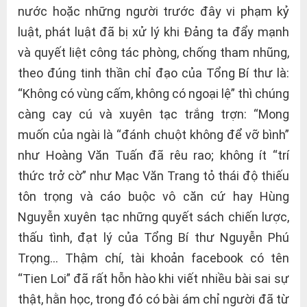
nước hoặc những người trước đây vi phạm kỷ
luật, phát luật đã bị xử lý khi Đảng ta đẩy mạnh
và quyết liệt công tác phòng, chống tham nhũng,
theo đúng tinh thần chỉ đạo của Tổng Bí thư là:
“Không có vùng cấm, không có ngoại lệ” thì chúng
càng cay cú và xuyên tạc trắng trợn: “Mong
muốn của ngài là “đánh chuột không để vỡ bình”
như Hoàng Văn Tuấn đã rêu rao; không ít “trí
thức trở cờ” như Mạc Văn Trang tỏ thái độ thiếu
tôn trọng và cáo buộc vô căn cứ hay Hùng
Nguyễn xuyên tạc những quyết sách chiến lược,
thấu tình, đạt lý của Tổng Bí thư Nguyễn Phú
Trọng… Thậm chí, tài khoản facebook có tên
“Tien Loi” đã rất hỗn hào khi viết nhiều bài sai sự
thật, hằn học, trong đó có bài ám chỉ người đã từ