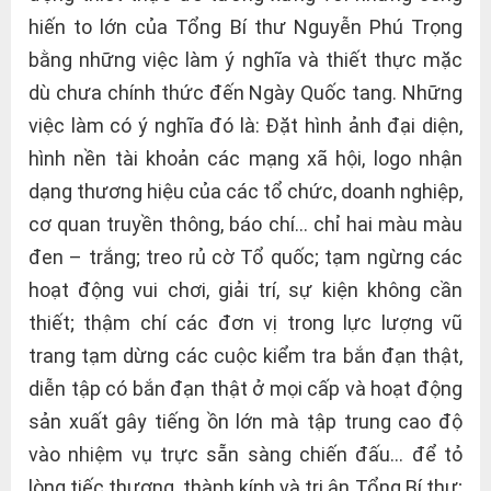
hiến to lớn của Tổng Bí thư Nguyễn Phú Trọng
bằng những việc làm ý nghĩa và thiết thực mặc
dù chưa chính thức đến Ngày Quốc tang. Những
việc làm có ý nghĩa đó là: Đặt hình ảnh đại diện,
hình nền tài khoản các mạng xã hội, logo nhận
dạng thương hiệu của các tổ chức, doanh nghiệp,
cơ quan truyền thông, báo chí… chỉ hai màu màu
đen – trắng; treo rủ cờ Tổ quốc; tạm ngừng các
hoạt động vui chơi, giải trí, sự kiện không cần
thiết; thậm chí các đơn vị trong lực lượng vũ
trang tạm dừng các cuộc kiểm tra bắn đạn thật,
diễn tập có bắn đạn thật ở mọi cấp và hoạt động
sản xuất gây tiếng ồn lớn mà tập trung cao độ
vào nhiệm vụ trực sẵn sàng chiến đấu… để tỏ
lòng tiếc thương, thành kính và tri ân Tổng Bí thư;