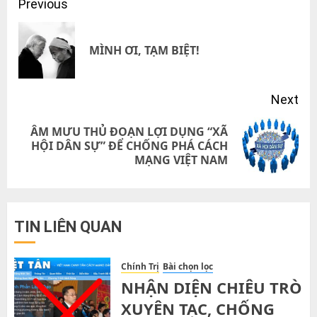
Post
Previous
navigation
Pre
MÌNH ƠI, TẠM BIỆT!
pos
Next
ÂM MƯU THỦ ĐOẠN LỢI DỤNG “XÃ
Next
HỘI DÂN SỰ” ĐỂ CHỐNG PHÁ CÁCH
MẠNG VIỆT NAM
post:
TIN LIÊN QUAN
Chính Trị
Bài chọn lọc
NHẬN DIỆN CHIÊU TRÒ
XUYÊN TẠC, CHỐNG