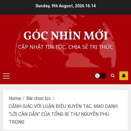
Skip
Sunday, 9th August, 2026
16:14
to
content
GÓC NHÌN MỚI
CẬP NHẬT TIN TỨC, CHIA SẺ TRI THỨC
Primary
Menu
Home
Bài chọn lọc
CẢNH GIÁC VỚI LUẬN ĐIỆU XUYÊN TẠC, MẠO DANH
“LỜI CĂN DẶN” CỦA TỔNG BÍ THƯ NGUYỄN PHÚ
TRỌNG