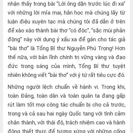
nhận thấy trong bài “Lời ông dặn trước lúc đi xa”
với những lời mỉa mai, hằn học mà chúng lấy từ
luận điệu xuyên tạc mà chúng tôi đã dẫn ở trên
để xào xáo thành bài thơ “có độc”, “sặc mùi phản
động” này với dụng ý xấu xa để gán cho tác giả
“bài thơ” là Tổng Bí thư Nguyễn Phú Trọng! Hơn
thế nữa, với bản lĩnh chính trị vững vàng và đạo
đức trong sáng của mình, Tổng Bí thư tuyệt
nhiên không viết “bài thơ” với ý tứ rất tiêu cực đó.
Những người lệch chuẩn về hành vi. Trong khi,
toàn Đảng, toàn dân và toàn quân ta đang gấp
rút làm tốt mọi công tác chuẩn bị cho cả trước,
trong và cả sau hai ngày Quốc tang với tình cảm
chân thành, với thái độ, trách nhiệm cao và hành
động thiết thực để tương xứng với những cống