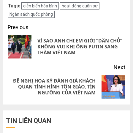
Tags:
diễn biến hòa bình
hoạt động quân sự
Ngân sách quốc phòng
Post
Previous
navigation
VÌ SAO ANH CHỊ EM GIỚI “DÂN CHỦ”
Pre
KHÔNG VUI KHI ÔNG PUTIN SANG
THĂM VIỆT NAM
pos
Next
ĐỀ NGHỊ HOA KỲ ĐÁNH GIÁ KHÁCH
Next
QUAN TÌNH HÌNH TÔN GIÁO, TÍN
NGƯỠNG CỦA VIỆT NAM
post:
TIN LIÊN QUAN