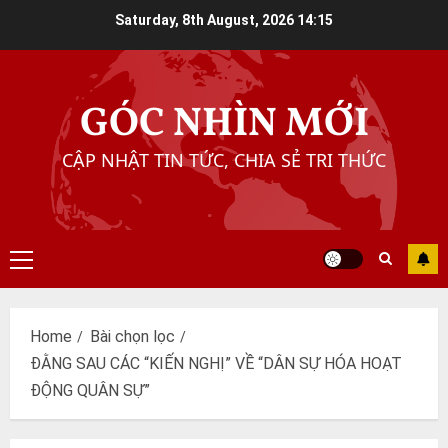
Skip
Saturday, 8th August, 2026
14:15
to
content
GÓC NHÌN MỚI
CẬP NHẬT TIN TỨC, CHIA SẺ TRI THỨC
Primary
Menu
Home
Bài chọn lọc
ĐẰNG SAU CÁC “KIẾN NGHỊ” VỀ “DÂN SỰ HÓA HOẠT
ĐỘNG QUÂN SỰ”