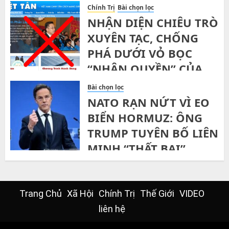
Chính Trị
Bài chọn lọc
NHẬN DIỆN CHIÊU TRÒ
XUYÊN TẠC, CHỐNG
PHÁ DƯỚI VỎ BỌC
“NHÂN QUYỀN” CỦA
ĐẢNG VIỆT TÂN
Bài chọn lọc
NATO RẠN NỨT VÌ EO
MONDAY, 25TH MAY, 2026
BIỂN HORMUZ: ÔNG
TRUMP TUYÊN BỐ LIÊN
MINH “THẤT BẠI”,
CHÂU ÂU BUỘC PHẢI
TỰ LỰC CÁNH SINH
Trang Chủ
Xã Hội
Chính Trị
Thế Giới
VIDEO
FRIDAY, 10TH APRIL, 2026
liên hệ