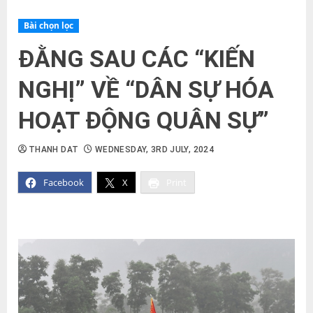
Bài chọn lọc
ĐẰNG SAU CÁC “KIẾN
NGHỊ” VỀ “DÂN SỰ HÓA
HOẠT ĐỘNG QUÂN SỰ”
THANH DAT
WEDNESDAY, 3RD JULY, 2024
Facebook
X
Print