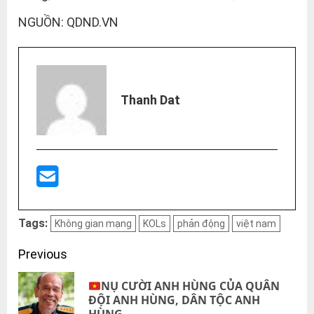
NGUỒN: QDND.VN
Thanh Dat
Tags:
Không gian mạng
KOLs
phản động
việt nam
Post
Previous
navigation
NỤ CƯỜI ANH HÙNG CỦA QUÂN
Pre
ĐỘI ANH HÙNG, DÂN TỘC ANH