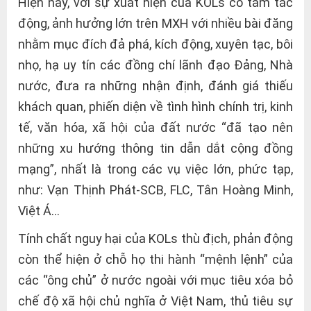
Hiện nay, với sự xuất hiện của KOLs có tầm tác
động, ảnh hưởng lớn trên MXH với nhiều bài đăng
nhằm mục đích đả phá, kích động, xuyên tạc, bôi
nhọ, hạ uy tín các đồng chí lãnh đạo Đảng, Nhà
nước, đưa ra những nhận định, đánh giá thiếu
khách quan, phiến diện về tình hình chính trị, kinh
tế, văn hóa, xã hội của đất nước “đã tạo nên
những xu hướng thông tin dẫn dắt cộng đồng
mạng”, nhất là trong các vụ việc lớn, phức tạp,
như: Vạn Thịnh Phát-SCB, FLC, Tân Hoàng Minh,
Việt Á…
Tính chất nguy hại của KOLs thù địch, phản động
còn thể hiện ở chỗ họ thi hành “mệnh lệnh” của
các “ông chủ” ở nước ngoài với mục tiêu xóa bỏ
chế độ xã hội chủ nghĩa ở Việt Nam, thủ tiêu sự