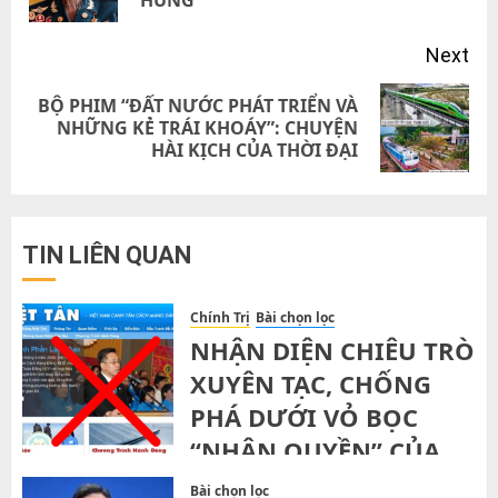
HÙNG
pos
Next
BỘ PHIM “ĐẤT NƯỚC PHÁT TRIỂN VÀ
Next
NHỮNG KẺ TRÁI KHOÁY”: CHUYỆN
HÀI KỊCH CỦA THỜI ĐẠI
post:
TIN LIÊN QUAN
Chính Trị
Bài chọn lọc
NHẬN DIỆN CHIÊU TRÒ
XUYÊN TẠC, CHỐNG
PHÁ DƯỚI VỎ BỌC
“NHÂN QUYỀN” CỦA
ĐẢNG VIỆT TÂN
Bài chọn lọc