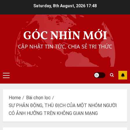
Skip
Saturday, 8th August, 2026
17:48
to
content
GÓC NHÌN MỚI
CẬP NHẬT TIN TỨC, CHIA SẺ TRI THỨC
Primary
Menu
Home
Bài chọn lọc
SỰ PHẢN ĐỘNG, THÙ ĐỊCH CỦA MỘT NHÓM NGƯỜI
CÓ ẢNH HƯỞNG TRÊN KHÔNG GIAN MẠNG