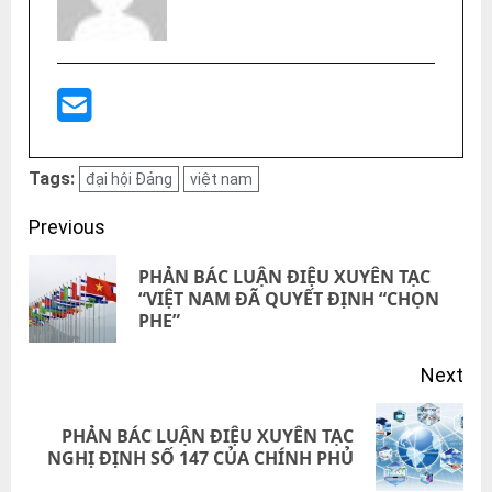
Tags:
đại hội Đảng
việt nam
Post
Previous
navigation
PHẢN BÁC LUẬN ĐIỆU XUYÊN TẠC
Pre
“VIỆT NAM ĐÃ QUYẾT ĐỊNH “CHỌN
PHE”
pos
Next
PHẢN BÁC LUẬN ĐIỆU XUYÊN TẠC
Next
NGHỊ ĐỊNH SỐ 147 CỦA CHÍNH PHỦ
post: