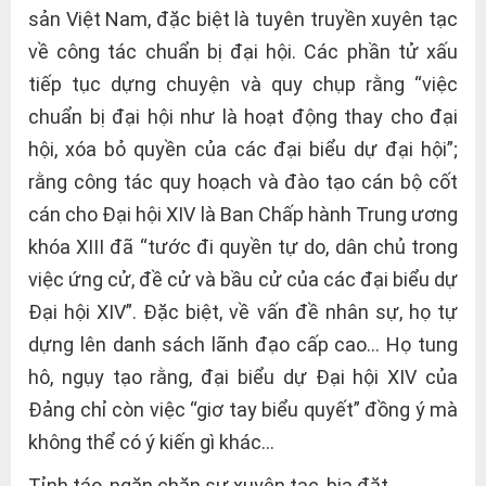
sản Việt Nam, đặc biệt là tuyên truyền xuyên tạc
về công tác chuẩn bị đại hội. Các phần tử xấu
tiếp tục dựng chuyện và quy chụp rằng “việc
chuẩn bị đại hội như là hoạt động thay cho đại
hội, xóa bỏ quyền của các đại biểu dự đại hội”;
rằng công tác quy hoạch và đào tạo cán bộ cốt
cán cho Đại hội XIV là Ban Chấp hành Trung ương
khóa XIII đã “tước đi quyền tự do, dân chủ trong
việc ứng cử, đề cử và bầu cử của các đại biểu dự
Đại hội XIV”. Đặc biệt, về vấn đề nhân sự, họ tự
dựng lên danh sách lãnh đạo cấp cao… Họ tung
hô, ngụy tạo rằng, đại biểu dự Đại hội XIV của
Đảng chỉ còn việc “giơ tay biểu quyết” đồng ý mà
không thể có ý kiến gì khác…
Tỉnh táo, ngăn chặn sự xuyên tạc, bịa đặt