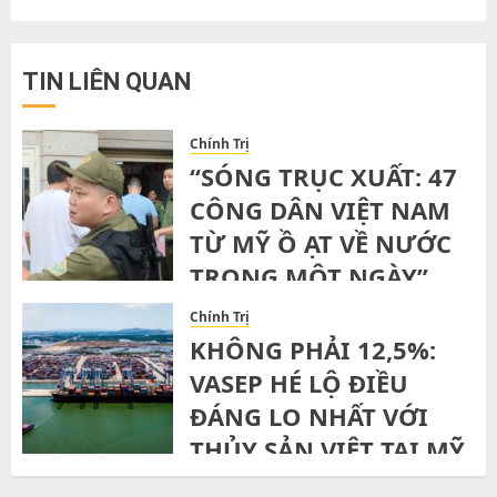
TIN LIÊN QUAN
Chính Trị
“SÓNG TRỤC XUẤT: 47
CÔNG DÂN VIỆT NAM
TỪ MỸ Ồ ẠT VỀ NƯỚC
TRONG MỘT NGÀY”
WEDNESDAY, 5TH AUGUST, 2026
Chính Trị
KHÔNG PHẢI 12,5%:
VASEP HÉ LỘ ĐIỀU
ĐÁNG LO NHẤT VỚI
THỦY SẢN VIỆT TẠI MỸ
MONDAY, 3RD AUGUST, 2026