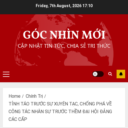
Skip
Friday, 7th August, 2026
17:10
to
content
GÓC NHÌN MỚI
CẬP NHẬT TIN TỨC, CHIA SẺ TRI THỨC
Primary
Menu
Home
Chính Trị
TỈNH TÁO TRƯỚC SỰ XUYÊN TẠC, CHỐNG PHÁ VỀ
CÔNG TÁC NHÂN SỰ TRƯỚC THỀM ĐẠI HỘI ĐẢNG
CÁC CẤP