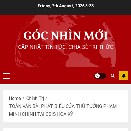
Skip
Friday, 7th August, 2026
3:28
to
content
GÓC NHÌN MỚI
CẬP NHẬT TIN TỨC, CHIA SẺ TRI THỨC
Primary
Menu
Home
Chính Trị
TOÀN VĂN BÀI PHÁT BIỂU CỦA THỦ TƯỚNG PHẠM
MINH CHÍNH TẠI CSIS HOA KỲ