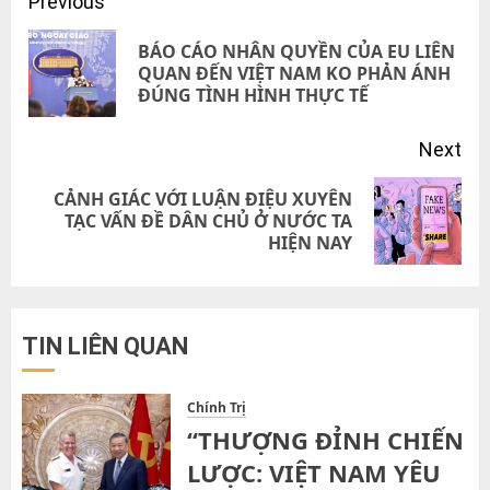
Post
Previous
navigation
BÁO CÁO NHÂN QUYỀN CỦA EU LIÊN
Pre
QUAN ĐẾN VIỆT NAM KO PHẢN ÁNH
ĐÚNG TÌNH HÌNH THỰC TẾ
pos
Next
CẢNH GIÁC VỚI LUẬN ĐIỆU XUYÊN
Next
TẠC VẤN ĐỀ DÂN CHỦ Ở NƯỚC TA
HIỆN NAY
post:
TIN LIÊN QUAN
Chính Trị
“THƯỢNG ĐỈNH CHIẾN
LƯỢC: VIỆT NAM YÊU