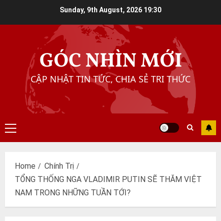
Skip
Sunday, 9th August, 2026
19:30
to
content
GÓC NHÌN MỚI
CẬP NHẬT TIN TỨC, CHIA SẺ TRI THỨC
Primary
Menu
Home
Chính Trị
TỔNG THỐNG NGA VLADIMIR PUTIN SẼ THĂM VIỆT
NAM TRONG NHỮNG TUẦN TỚI?