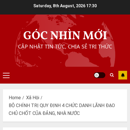
Skip
Saturday, 8th August, 2026
17:30
to
content
GÓC NHÌN MỚI
CẬP NHẬT TIN TỨC, CHIA SẺ TRI THỨC
Primary
Menu
Home
Xã Hội
BỘ CHÍNH TRỊ QUY ĐỊNH 4 CHỨC DANH LÃNH ĐẠO
CHỦ CHỐT CỦA ĐẢNG, NHÀ NƯỚC