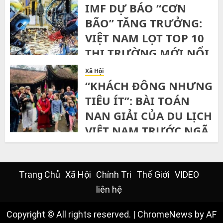
IMF DỰ BÁO “CƠN
BÃO” TĂNG TRƯỞNG:
VIỆT NAM LỌT TOP 10
THỊ TRƯỜNG MỚI NỔI
NHANH NHẤT THẾ
Xã Hội
GIỚI ĐẾN 2029
“KHÁCH ĐÔNG NHƯNG
TIÊU ÍT”: BÀI TOÁN
TUESDAY, 21ST JULY, 2026
NAN GIẢI CỦA DU LỊCH
VIỆT NAM TRƯỚC NGÃ
RẼ BỀN VỮNG
FRIDAY, 10TH JULY, 2026
Trang Chủ
Xã Hội
Chính Trị
Thế Giới
VIDEO
liên hệ
Copyright © All rights reserved.
|
ChromeNews
by AF