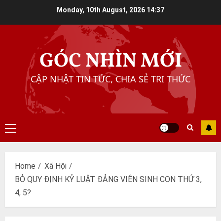
Skip
Monday, 10th August, 2026
14:37
to
content
GÓC NHÌN MỚI
CẬP NHẬT TIN TỨC, CHIA SẺ TRI THỨC
Primary
Menu
Home
Xã Hội
BỎ QUY ĐỊNH KỶ LUẬT ĐẢNG VIÊN SINH CON THỨ 3,
4, 5?