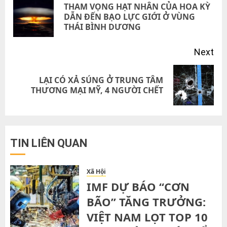
THAM VỌNG HẠT NHÂN CỦA HOA KỲ
Pre
DẪN ĐẾN BẠO LỰC GIỚI Ở VÙNG
THÁI BÌNH DƯƠNG
pos
Next
LẠI CÓ XẢ SÚNG Ở TRUNG TÂM
Next
THƯƠNG MẠI MỸ, 4 NGƯỜI CHẾT
post:
TIN LIÊN QUAN
Xã Hội
IMF DỰ BÁO “CƠN
BÃO” TĂNG TRƯỞNG:
VIỆT NAM LỌT TOP 10