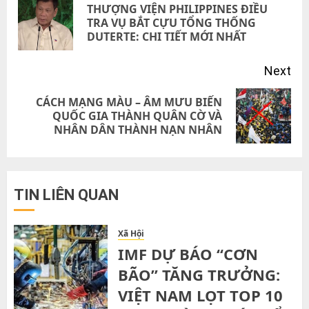
THƯỢNG VIỆN PHILIPPINES ĐIỀU
Pre
TRA VỤ BẮT CỰU TỔNG THỐNG
DUTERTE: CHI TIẾT MỚI NHẤT
pos
Next
CÁCH MẠNG MÀU – ÂM MƯU BIẾN
Next
QUỐC GIA THÀNH QUÂN CỜ VÀ
NHÂN DÂN THÀNH NẠN NHÂN
post:
TIN LIÊN QUAN
Xã Hội
IMF DỰ BÁO “CƠN
BÃO” TĂNG TRƯỞNG:
VIỆT NAM LỌT TOP 10