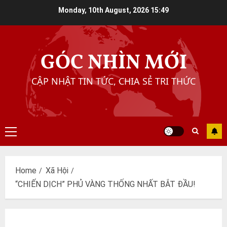
Skip
Monday, 10th August, 2026
15:49
to
content
GÓC NHÌN MỚI
CẬP NHẬT TIN TỨC, CHIA SẺ TRI THỨC
Primary
Menu
Home
Xã Hội
“CHIẾN DỊCH” PHỦ VÀNG THỐNG NHẤT BẮT ĐẦU!