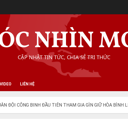
ÓC NHÌN M
CẬP NHẬT TIN TỨC, CHIA SẺ TRI THỨC
VIDEO
LIÊN HỆ
ÂN ĐỘI CÔNG BINH ĐẦU TIÊN THAM GIA GÌN GIỮ HÒA BÌNH 