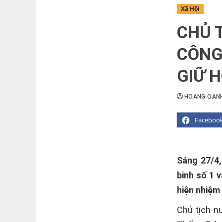
Xã Hội
CHỦ 
CÔNG
GIỮ 
HOANG OAN
Faceboo
Sáng 27/4,
binh số 1 v
hiện nhiệm
Chủ tịch n