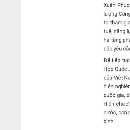
Xuân Phúc 
lượng Công
ta tham gia
tuệ, năng 
hạ tầng ph
các yêu cầ
Để tiếp tục
Hợp Quốc ,
của Việt Na
hiện nghiêm
quốc gia, d
Hiến chươ
nước, con 
bình.