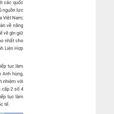
ới các quốc
hủ nguồn lực
ủa Việt Nam;
oàn về năng
ế về gìn giữ
ao nhất cho
nh Liên Hợp
iếp tục làm
m Anh hùng,
h nhiệm với
 cấp 2 số 4
iếp tục làm
c tế.