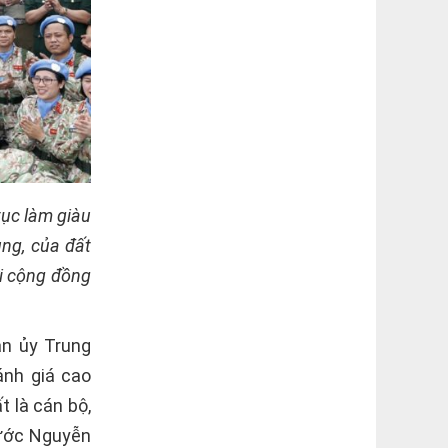
tục làm giàu
ng, của đất
i cộng đồng
ân ủy Trung
ánh giá cao
 là cán bộ,
nước Nguyễn