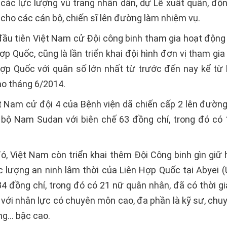
 các lực lượng vũ trang nhân dân, dự Lễ xuất quân, động
cho các cán bộ, chiến sĩ lên đường làm nhiệm vụ.
 đầu tiên Việt Nam cử Đội công binh tham gia hoạt động 
ợp Quốc, cũng là lần triển khai đội hình đơn vị tham gia
Hợp Quốc với quân số lớn nhất từ trước đến nay kể từ 
ào tháng 6/2014.
ệt Nam cử đội 4 của Bệnh viện dã chiến cấp 2 lên đườn
i bộ Nam Sudan với biên chế 63 đồng chí, trong đó có
ó, Việt Nam còn triển khai thêm Đội Công binh gìn giữ h
c lượng an ninh lâm thời của Liên Hợp Quốc tại Abyei (
84 đồng chí, trong đó có 21 nữ quân nhân, đã có thời gi
 với nhân lực có chuyên môn cao, đa phần là kỹ sư, chuy
ng… bậc cao.