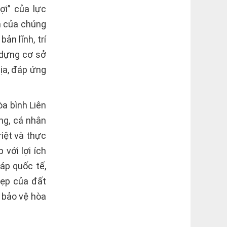
ợi” của lực
n của chúng
ản lĩnh, trí
 dựng cơ sở
ịa, đáp ứng
òa bình Liên
ng, cá nhân
riệt và thực
ới lợi ích
́p quốc tế,
đẹp của đất
 bảo vệ hòa