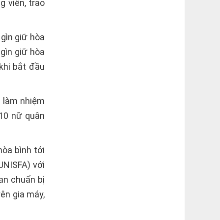
 viên, trao
gìn giữ hòa
 gìn giữ hòa
khi bắt đầu
g làm nhiệm
 10 nữ quân
òa bình tới
UNISFA) với
an chuẩn bị
ên gia máy,