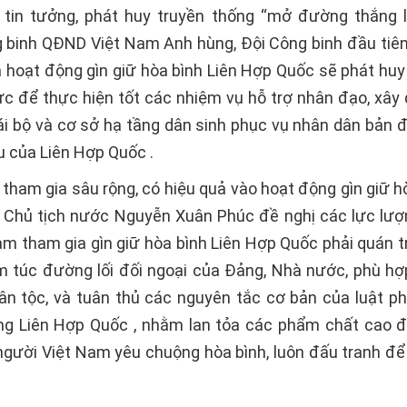
tin tưởng, phát huy truyền thống “mở đường thắng l
 binh QĐND Việt Nam Anh hùng, Đội Công binh đầu tiê
 hoạt động gìn giữ hòa bình Liên Hợp Quốc sẽ phát huy b
lực để thực hiện tốt các nhiệm vụ hỗ trợ nhân đạo, xây
ái bộ và cơ sở hạ tầng dân sinh phục vụ nhân dân bản đ
u của Liên Hợp Quốc .
 tham gia sâu rộng, có hiệu quả vào hoạt động gìn giữ h
 Chủ tịch nước Nguyễn Xuân Phúc đề nghị các lực lượ
m tham gia gìn giữ hòa bình Liên Hợp Quốc phải quán t
 túc đường lối đối ngoại của Đảng, Nhà nước, phù hợp v
ân tộc, và tuân thủ các nguyên tắc cơ bản của luật pha
ng Liên Hợp Quốc , nhằm lan tỏa các phẩm chất cao 
người Việt Nam yêu chuộng hòa bình, luôn đấu tranh để