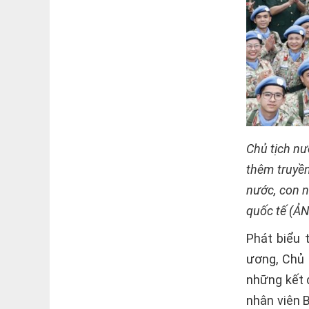
Chủ tịch nư
thêm truyề
nước, con 
quốc tế (Ả
Phát biểu 
ương, Chủ 
những kết 
nhân viên 