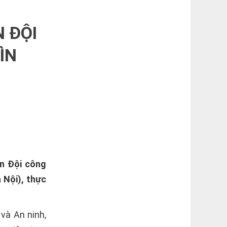
 ĐỘI
ÌN
ân Đội công
à Nội), thực
và An ninh,