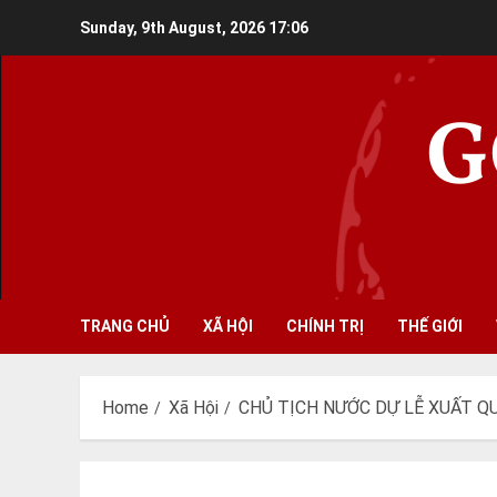
Skip
Sunday, 9th August, 2026
17:06
to
content
G
TRANG CHỦ
XÃ HỘI
CHÍNH TRỊ
THẾ GIỚI
Home
Xã Hội
CHỦ TỊCH NƯỚC DỰ LỄ XUẤT QU