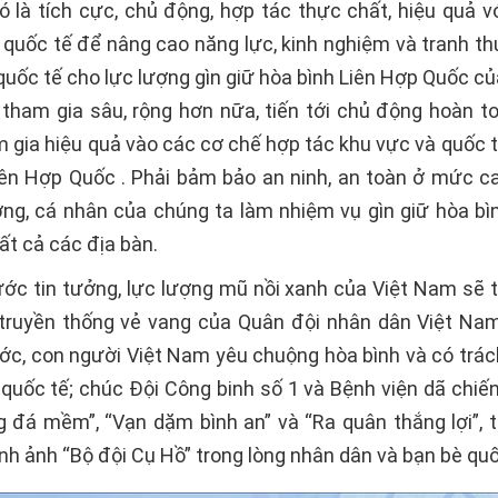
ó là tích cực, chủ động, hợp tác thực chất, hiệu quả v
c quốc tế để nâng cao năng lực, kinh nghiệm và tranh t
quốc tế cho lực lượng gìn giữ hòa bình Liên Hợp Quốc c
tham gia sâu, rộng hơn nữa, tiến tới chủ động hoàn t
 gia hiệu quả vào các cơ chế hợp tác khu vực và quốc t
iên Hợp Quốc . Phải bảm bảo an ninh, an toàn ở mức c
ợng, cá nhân của chúng ta làm nhiệm vụ gìn giữ hòa bì
ất cả các địa bàn.
ước tin tưởng, lực lượng mũ nồi xanh của Việt Nam sẽ t
truyền thống vẻ vang của Quân đội nhân dân Việt Na
ớc, con người Việt Nam yêu chuộng hòa bình và có trác
quốc tế; chúc Đội Công binh số 1 và Bệnh viện dã chiến
 đá mềm”, “Vạn dặm bình an” và “Ra quân thắng lợi”, t
nh ảnh “Bộ đội Cụ Hồ” trong lòng nhân dân và bạn bè quố