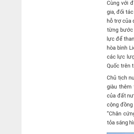
Cùng với đ
gia, đối tá
hỗ trợ của 
từng bước 
lực để tham
hòa bình L
các lực lư
Quốc trên t
Chủ tịch n
giàu thêm 
của đất nư
cộng đồng 
“Chân cứng
tỏa sáng hì