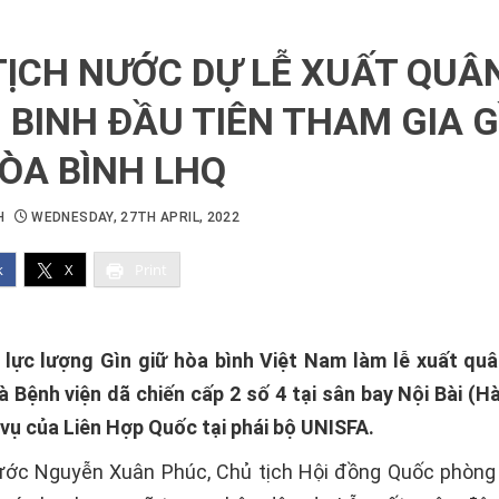
TỊCH NƯỚC DỰ LỄ XUẤT QUÂN
 BINH ĐẦU TIÊN THAM GIA G
HÒA BÌNH LHQ
H
WEDNESDAY, 27TH APRIL, 2022
k
X
Print
 lực lượng Gìn giữ hòa bình Việt Nam làm lễ xuất qu
à Bệnh viện dã chiến cấp 2 số 4 tại sân bay Nội Bài (H
 vụ của Liên Hợp Quốc tại phái bộ UNISFA.
ước Nguyễn Xuân Phúc, Chủ tịch Hội đồng Quốc phòng 