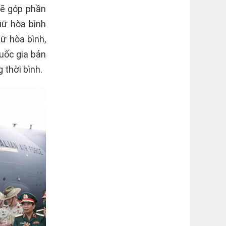
sẽ góp phần
iữ hòa bình
ữ hòa bình,
quốc gia bản
 thời bình.