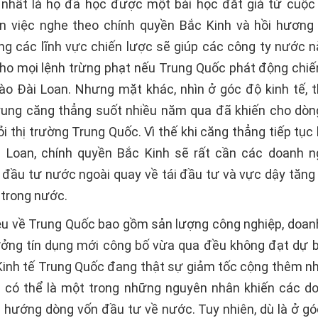
nhất là họ đã học được một bài học đắt giá từ cuộc
ên việc nghe theo chính quyền Bắc Kinh và hồi hương
ong các lĩnh vực chiến lược sẽ giúp các công ty nước n
ho mọi lệnh trừng phạt nếu Trung Quốc phát động chiế
o Đài Loan. Nhưng mặt khác, nhìn ở góc độ kinh tế, th
ung căng thẳng suốt nhiều năm qua đã khiến cho dòn
ỏi thị trường Trung Quốc. Vì thế khi căng thẳng tiếp tục 
 Loan, chính quyền Bắc Kinh sẽ rất cần các doanh n
đầu tư nước ngoài quay về tái đầu tư và vực dậy tăng
 trong nước.
iệu về Trung Quốc bao gồm sản lượng công nghiệp, doanh
ưởng tín dụng mới công bố vừa qua đều không đạt dự b
 Kinh tế Trung Quốc đang thật sự giảm tốc cộng thêm n
rị có thể là một trong những nguyên nhân khiến các d
 hướng dòng vốn đầu tư về nước. Tuy nhiên, dù là ở gó