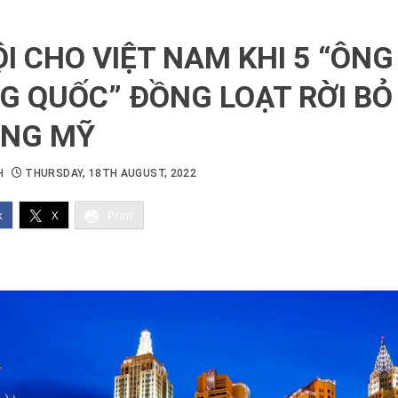
I CHO VIỆT NAM KHI 5 “ÔNG
G QUỐC” ĐỒNG LOẠT RỜI BỎ
NG MỸ
H
THURSDAY, 18TH AUGUST, 2022
k
X
Print