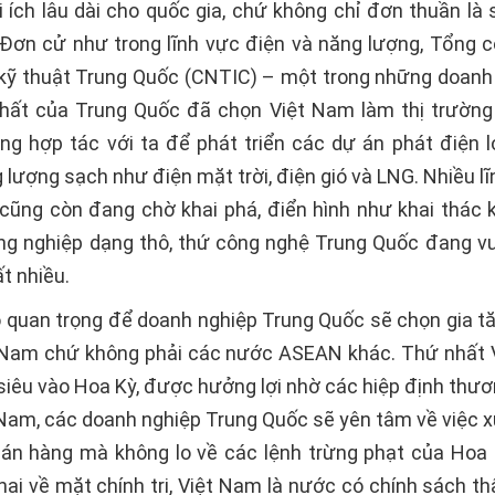
i ích lâu dài cho quốc gia, chứ không chỉ đơn thuần là 
 Đơn cử như trong lĩnh vực điện và năng lượng, Tổng c
kỹ thuật Trung Quốc (CNTIC) – một trong những doanh
hất của Trung Quốc đã chọn Việt Nam làm thị trường
ng hợp tác với ta để phát triển các dự án phát điện 
lượng sạch như điện mặt trời, điện gió và LNG. Nhiều l
cũng còn đang chờ khai phá, điển hình như khai thác 
ông nghiệp dạng thô, thứ công nghệ Trung Quốc đang vư
t nhiều.
do quan trọng để doanh nghiệp Trung Quốc sẽ chọn gia t
t Nam chứ không phải các nước ASEAN khác. Thứ nhất 
siêu vào Hoa Kỳ, được hưởng lợi nhờ các hiệp định thươ
 Nam, các doanh nghiệp Trung Quốc sẽ yên tâm về việc x
án hàng mà không lo về các lệnh trừng phạt của Hoa
ai về mặt chính trị, Việt Nam là nước có chính sách th