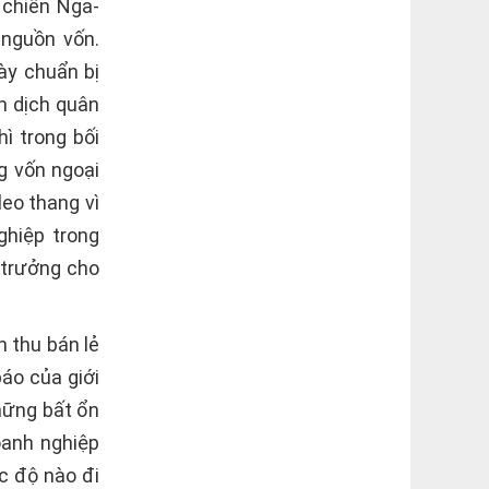
 chiến Nga-
 nguồn vốn.
ày chuẩn bị
n dịch quân
ì trong bối
g vốn ngoại
leo thang vì
ghiệp trong
 trưởng cho
 thu bán lẻ
áo của giới
hững bất ổn
oanh nghiệp
c độ nào đi