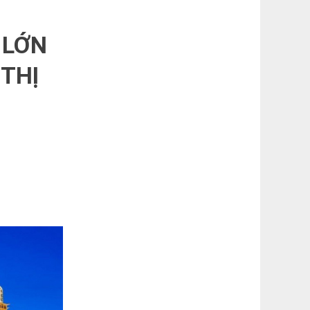
 LỚN
 THỊ