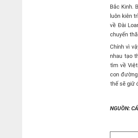
Bắc Kinh. 
luôn kiên 
về Đài Loa
chuyến thă
Chính vì vậ
nhau tạo t
tìm về Việ
con đường 
thế sẽ giữ
NGUỒN: C