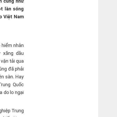
ên cũng như
ột làn sóng
ho Việt Nam
o hiểm nhân
y xăng dầu
vận tải qua
ũng đã phải
ên sàn. Hay
Trung Quốc
 do lo ngại
ghiệp Trung