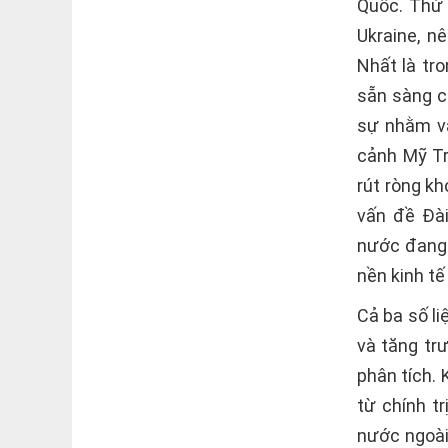
Quốc. Thứ 
Ukraine, n
Nhất là tr
sẵn sàng c
sự nhằm và
cảnh Mỹ Tr
rút ròng kh
vấn đề Đài
nước đang 
nền kinh tế
Cả ba số l
và tăng tr
phân tích.
từ chính t
nước ngoài