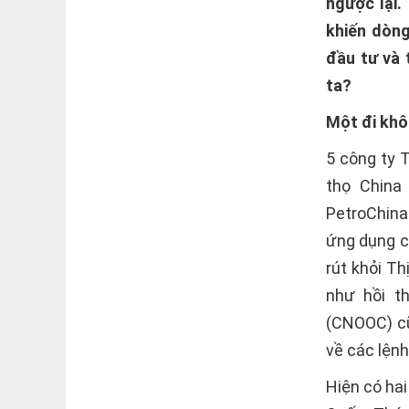
ngược lại.
khiến dòng
đầu tư và 
ta?
Một đi khôn
5 công ty 
thọ China
PetroChina
ứng dụng c
rút khỏi T
như hồi t
(CNOOC) cũ
về các lệnh
Hiện có ha