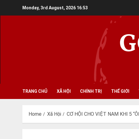
Skip
Monday, 3rd August, 2026
16:53
to
content
G
TRANG CHỦ
XÃ HỘI
CHÍNH TRỊ
THẾ GIỚI
Home
Xã Hội
CƠ HỘI CHO VIỆT NAM KHI 5 “