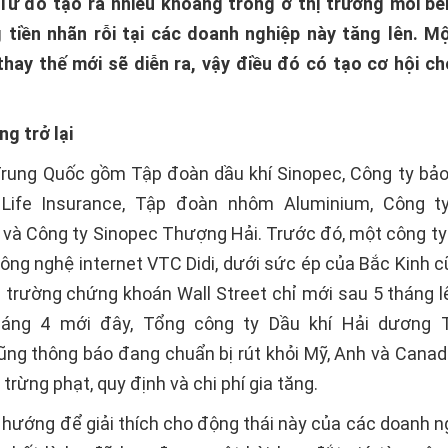
 Từ đó tạo ra nhiều khoảng trống ở thị trường mỗi b
 tiền nhãn rỗi tại các doanh nghiệp này tăng lên. M
thay thế mới sẽ diễn ra, vậy điều đó có tạo cơ hội c
g trở lại
Trung Quốc gồm Tập đoàn dầu khí Sinopec, Công ty bả
 Life Insurance, Tập đoàn nhôm Aluminium, Công t
 và Công ty Sinopec Thượng Hải. Trước đó, một công ty 
ông nghệ internet VTC Didi, dưới sức ép của Bắc Kinh c
hị trường chứng khoán Wall Street chỉ mới sau 5 tháng l
háng 4 mới đây, Tổng công ty Dầu khí Hải dương 
ng thông báo đang chuẩn bị rút khỏi Mỹ, Anh và Canada
 trừng phạt, quy định và chi phí gia tăng.
i hướng để giải thích cho động thái này của các doanh n