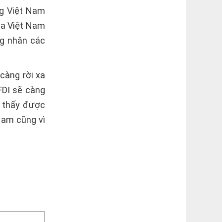
ng Việt Nam
ủa Việt Nam
ng nhân các
 càng rời xa
FDI sẽ càng
m thấy được
Nam cũng vì