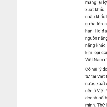
mang lại lợ
xuất khẩu.
nhập khẩu 
nước lớn n
hạn. Họ đa
nguồn năng 
năng khác 
kim loại c
Việt Nam rấ
Có hai lý 
tư tại Việ
nước xuất 
nên ở Việt
doanh số b
minh. Thứ h