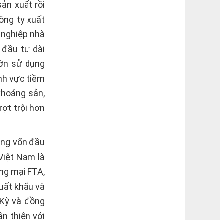
sản xuất rồi
ông ty xuất
 nghiệp nhà
 đầu tư dài
lớn sử dụng
ĩnh vực tiềm
khoáng sản,
ợt trội hơn
ăng vốn đầu
Việt Nam là
ng mại FTA,
uất khẩu và
 Kỳ và đồng
ân thiện với