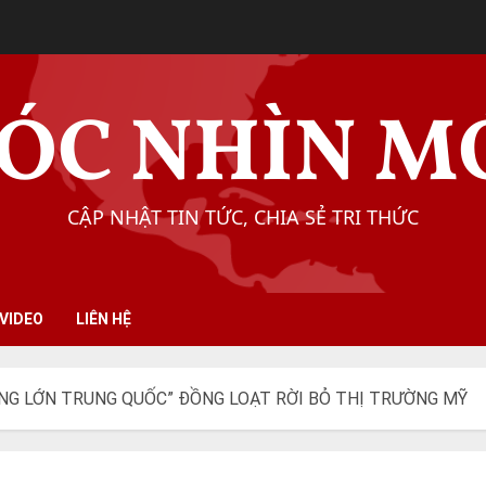
ÓC NHÌN M
CẬP NHẬT TIN TỨC, CHIA SẺ TRI THỨC
VIDEO
LIÊN HỆ
ÔNG LỚN TRUNG QUỐC” ĐỒNG LOẠT RỜI BỎ THỊ TRƯỜNG MỸ