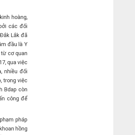
kinh hoàng,
bởi các đối
 Đắk Lắk đã
cầm đầu là Y
 từ cơ quan
17, qua việc
, nhiều đối
 trong việc
nh Bdap còn
tấn công để
i phạm pháp
 khoan hồng