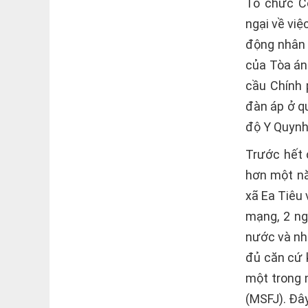
Tổ chức Cơ
ngại về vi
động nhân 
của Tòa án
cầu Chính 
đàn áp ở q
độ Y Quynh 
Trước hết 
hơn một nă
xã Ea Tiêu 
mạng, 2 ng
nước và nhâ
đủ căn cứ k
một trong 
(MSFJ). Đây