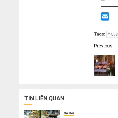
Tags:
Y Quy
Post
Previous
navigati
TIN LIÊN QUAN
Xã Hội