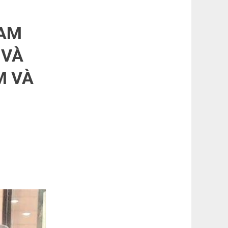
NAM
 VÀ
M VÀ