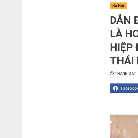
Xã Hội
DẪN 
LÀ H
HIỆP
THÁI 
THANH DAT
Faceboo