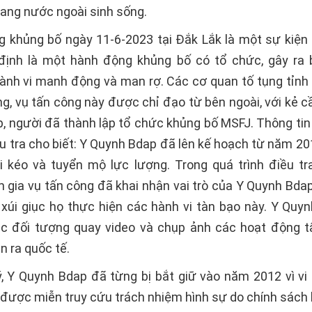
sang nước ngoài sinh sống.
g khủng bố ngày 11-6-2023 tại Đắk Lắk là một sự kiện 
ịnh là một hành động khủng bố có tổ chức, gây ra 
ành vi manh động và man rợ. Các cơ quan tố tụng tỉnh
ng, vụ tấn công này được chỉ đạo từ bên ngoài, với kẻ 
, người đã thành lập tổ chức khủng bố MSFJ. Thông tin
u tra cho biết: Y Quynh Bdap đã lên kế hoạch từ năm 20
ôi kéo và tuyển mộ lực lượng. Trong quá trình điều tra
 gia vụ tấn công đã khai nhận vai trò của Y Quynh Bdap,
 xúi giục họ thực hiện các hành vi tàn bạo này. Y Quy
c đối tượng quay video và chụp ảnh các hoạt động 
n ra quốc tế.
, Y Quynh Bdap đã từng bị bắt giữ vào năm 2012 vì v
 được miễn truy cứu trách nhiệm hình sự do chính sách