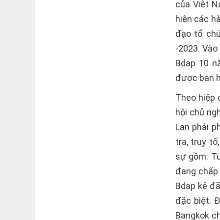
của Việt N
hiện các hà
đạo tổ ch
-2023. Vào
Bdap 10 nă
được ban h
Theo hiệp 
hội chủ ng
Lan phải p
tra, truy t
sự gồm: Tư
đang chấp 
Bdap kẻ đã
đặc biệt. 
Bangkok ch