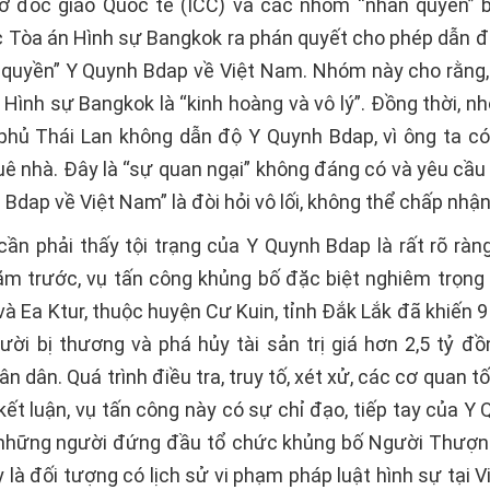
 đốc giáo Quốc tế (ICC) và các nhóm “nhân quyền” 
ệc Tòa án Hình sự Bangkok ra phán quyết cho phép dẫn đ
quyền” Y Quynh Bdap về Việt Nam. Nhóm này cho rằng,
 Hình sự Bangkok là “kinh hoàng và vô lý”. Đồng thời, n
phủ Thái Lan không dẫn độ Y Quynh Bdap, vì ông ta có
uê nhà. Đây là “sự quan ngại” không đáng có và yêu cầu
Bdap về Việt Nam” là đòi hỏi vô lối, không thể chấp nhận
cần phải thấy tội trạng của Y Quynh Bdap là rất rõ ràn
m trước, vụ tấn công khủng bố đặc biệt nghiêm trọng x
và Ea Ktur, thuộc huyện Cư Kuin, tỉnh Đắk Lắk đã khiến 9
ười bị thương và phá hủy tài sản trị giá hơn 2,5 tỷ đ
n dân. Quá trình điều tra, truy tố, xét xử, các cơ quan t
ết luận, vụ tấn công này có sự chỉ đạo, tiếp tay của Y
những người đứng đầu tổ chức khủng bố Người Thượng
 là đối tượng có lịch sử vi phạm pháp luật hình sự tại 