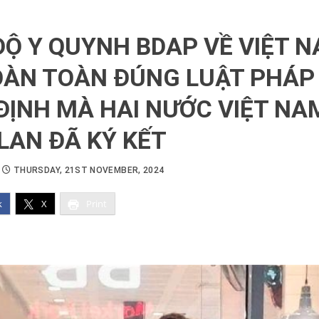
ĐỘ Y QUYNH BDAP VỀ VIỆT 
OÀN TOÀN ĐÚNG LUẬT PHÁP
 ĐỊNH MÀ HAI NƯỚC VIỆT NA
LAN ĐÃ KÝ KẾT
THURSDAY, 21ST NOVEMBER, 2024
k
X
Print