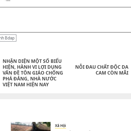
nh Bdap
on
NHẬN DIỆN MỘT SỐ BIỂU
HIỆN, HÀNH VI LỢI DỤNG
NỖI ĐAU CHẤT ĐỘC DA
Next
Previous
VẤN ĐỀ TÔN GIÁO CHỐNG
CAM CÒN MÃI
post:
PHÁ ĐẢNG, NHÀ NƯỚC
post:
VIỆT NAM HIỆN NAY
Xã Hội