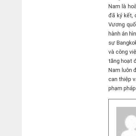
Nam là hoà
đã ký kết,
Vương quốc
hành án hì
sự Bangkok
và công vi
tăng hoạt 
Nam luôn đ
can thiệp v
phạm pháp l