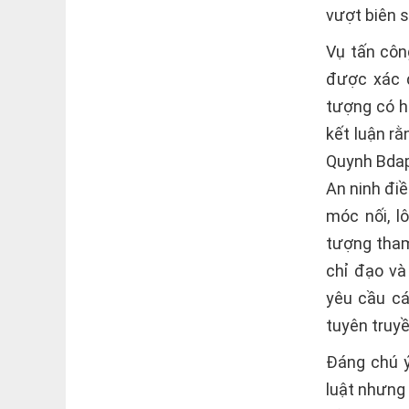
vượt biên 
Vụ tấn côn
được xác đ
tượng có h
kết luận rằ
Quynh Bdap
An ninh điề
móc nối, l
tượng tham
chỉ đạo và
yêu cầu cá
tuyên truyề
Đáng chú ý
luật nhưng