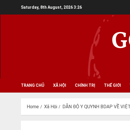
Skip
Saturday, 8th August, 2026
3:26
to
content
G
TRANG CHỦ
XÃ HỘI
CHÍNH TRỊ
THẾ GIỚI
Home
Xã Hội
DẪN ĐỘ Y QUYNH BDAP VỀ VIỆ