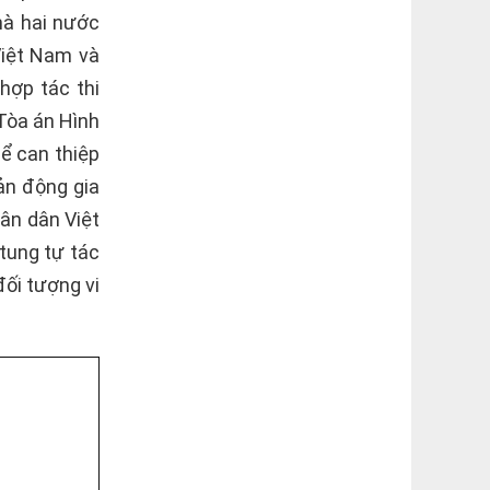
mà hai nước
Việt Nam và
hợp tác thi
Tòa án Hình
ể can thiệp
ản động gia
ân dân Việt
tung tự tác
đối tượng vi