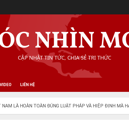
ÓC NHÌN M
CẬP NHẬT TIN TỨC, CHIA SẺ TRI THỨC
VIDEO
LIÊN HỆ
T NAM LÀ HOÀN TOÀN ĐÚNG LUẬT PHÁP VÀ HIỆP ĐỊNH MÀ HA