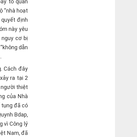
bày tỏ quan
ộ “nhà hoạt
 quyết định
hóm này yêu
 nguy cơ bị
 “không dẫn
.
g. Cách đây
ảy ra tại 2
 người thiệt
ồng của Nhà
ố tụng đã có
 Quynh Bdap,
 vì Công lý
Việt Nam, đã