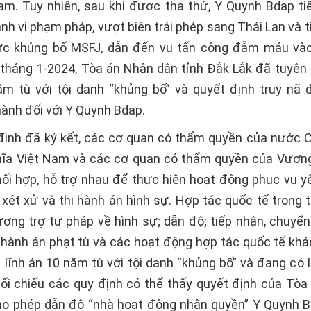
am. Tuy nhiên, sau khi được tha thứ, Y Quynh Bdap ti
nh vi phạm pháp, vượt biên trái phép sang Thái Lan và t
ức khủng bố MSFJ, dẫn đến vụ tấn công đẫm máu vào
 tháng 1-2024, Tòa án Nhân dân tỉnh Đắk Lắk đã tuyên
m tù với tội danh “khủng bố” và quyết định truy nã 
ành đối với Y Quynh Bdap.
định đã ký kết, các cơ quan có thẩm quyền của nước 
hĩa Việt Nam và các cơ quan có thẩm quyền của Vươn
hối hợp, hỗ trợ nhau để thực hiện hoạt động phục vụ y
ố, xét xử và thi hành án hình sự. Hợp tác quốc tế trong 
ơng trợ tư pháp về hình sự; dẫn độ; tiếp nhận, chuyển
hành án phạt tù và các hoạt động hợp tác quốc tế kh
 lĩnh án 10 năm tù với tội danh “khủng bố” và đang có l
Đối chiếu các quy định có thể thấy quyết định của Tòa
o phép dẫn độ “nhà hoạt động nhân quyền” Y Quynh B