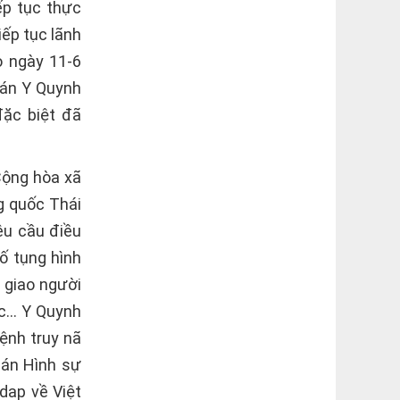
ếp tục thực
iếp tục lãnh
 ngày 11-6
 án Y Quynh
đặc biệt đã
Cộng hòa xã
g quốc Thái
êu cầu điều
tố tụng hình
 giao người
ác… Y Quynh
ệnh truy nã
 án Hình sự
dap về Việt