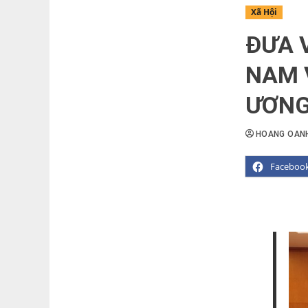
Xã Hội
ĐƯA V
NAM 
ƯƠNG
HOANG OAN
Faceboo