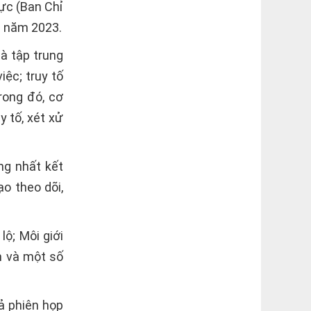
ực (Ban Chỉ
c năm 2023.
à tập trung
iệc; truy tố
rong đó, cơ
y tố, xét xử
ng nhất kết
ạo theo dõi,
lộ; Môi giới
m và một số
ả phiên họp