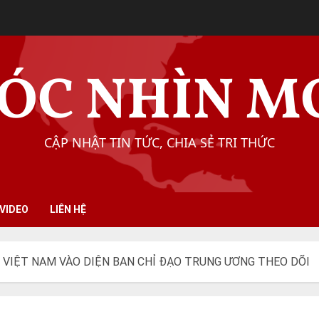
ÓC NHÌN M
CẬP NHẬT TIN TỨC, CHIA SẺ TRI THỨC
VIDEO
LIÊN HỆ
M VIỆT NAM VÀO DIỆN BAN CHỈ ĐẠO TRUNG ƯƠNG THEO DÕI