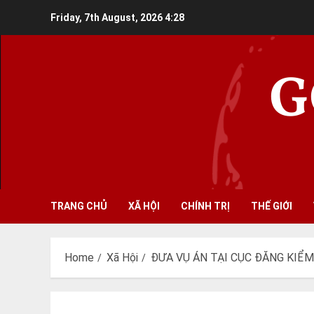
Skip
Friday, 7th August, 2026
4:28
to
content
G
TRANG CHỦ
XÃ HỘI
CHÍNH TRỊ
THẾ GIỚI
Home
Xã Hội
ĐƯA VỤ ÁN TẠI CỤC ĐĂNG KIỂ