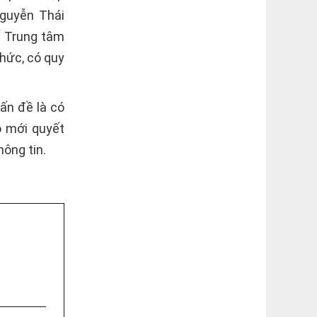
Nguyễn Thái
ố Trung tâm
hức, có quy
ấn đề là có
o mới quyết
hông tin.