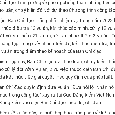
 Chỉ đạo Trung ương về phòng, chống tham nhũng tiêu c
o luận, cho ý kiến đối với dự thảo Chương trình công tá
uận, Ban Chỉ đạo thống nhất nhiệm vụ trong năm 2023 l
 thúc điều tra 12 vụ án, kết thúc xác minh, xử lý 12 vụ v
xét xử sơ thẩm 21 vụ án, xét xử phúc thẩm 3 vụ án. T
ăng tập trung đẩy nhanh tiến độ, kết thúc điều tra, tru
 vụ án trọng điểm theo kế hoạch của Ban Chỉ đạo.
hiên họp này, Ban Chỉ đạo đã thảo luận, cho ý kiến thố
o xử lý đối với 9 vụ án, 2 vụ việc thuộc diện Ban Chỉ đ
đã kết thúc việc giải quyết theo quy định của pháp luật.
an Chỉ đạo quyết định đưa vụ án “Đưa hối lộ; Nhận hối 
ả mạo trong công tác” xảy ra tại Cục Đăng kiểm Việt Na
ăng kiểm vào diện Ban Chỉ đạo theo dõi, chỉ đạo.
thêm về vụ án này, tại buổi họp báo thông báo về kết qu