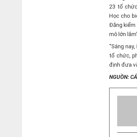
23 tổ chức
Học cho bi
Đăng kiểm 
mô lớn lắm”
“Sáng nay,
tổ chức, p
định đưa và
NGUỒN: C