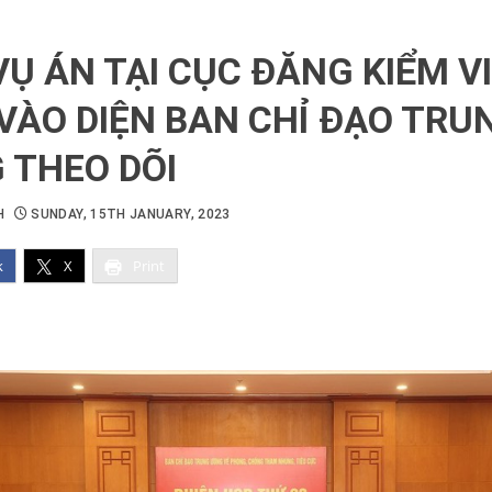
Ụ ÁN TẠI CỤC ĐĂNG KIỂM V
VÀO DIỆN BAN CHỈ ĐẠO TRU
 THEO DÕI
H
SUNDAY, 15TH JANUARY, 2023
k
X
Print