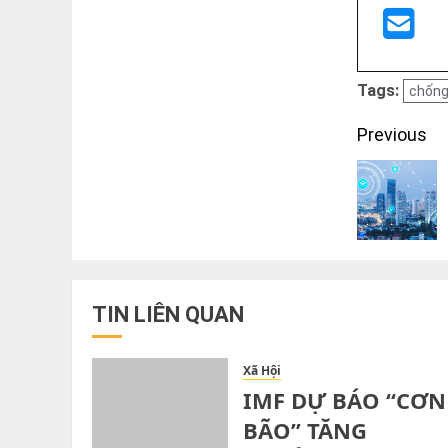
Tags:
chống
Post
Previous
navigati
TIN LIÊN QUAN
Xã Hội
IMF DỰ BÁO “CƠN
BÃO” TĂNG