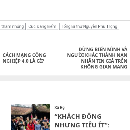
 tham nhũng
Cục Đăng kiểm
Tổng Bí thư Nguyễn Phú Trọng
on
ĐỪNG BIẾN MÌNH VÀ
CÁCH MẠNG CÔNG
NGƯỜI KHÁC THÀNH NẠN
Previous
Next
NGHIỆP 4.0 LÀ GÌ?
NHÂN TIN GIẢ TRÊN
post:
post:
KHÔNG GIAN MẠNG
Xã Hội
“KHÁCH ĐÔNG
NHƯNG TIÊU ÍT”: