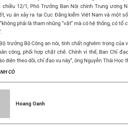
 chiều 12/1, Phó Trưởng Ban Nội chính Trung ương 
ết, vụ án xảy ra tại Cục Đăng kiểm Việt Nam và một s
“không phải là tham nhũng “vặt” mà có hệ thống, có tổ c
.
 Bộ trưởng Bộ Công an nói, tính chất nghiêm trọng của v
hân công, phối hợp chặt chẽ. Chính vì thế, Ban Chỉ đạ
o diện theo dõi, chỉ đạo vụ này”, ông Nguyễn Thái Học t
ÁNH CÒ
Hoang Oanh