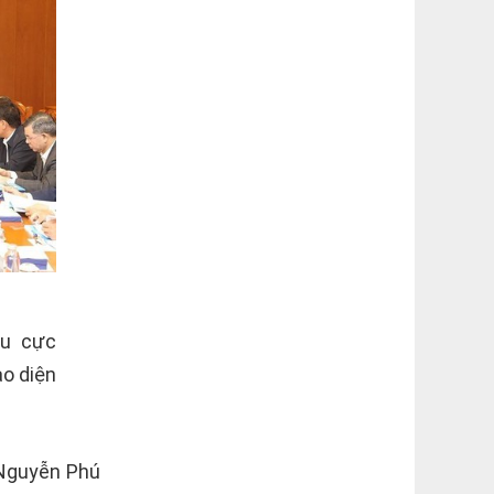
êu cực
ào diện
 Nguyễn Phú