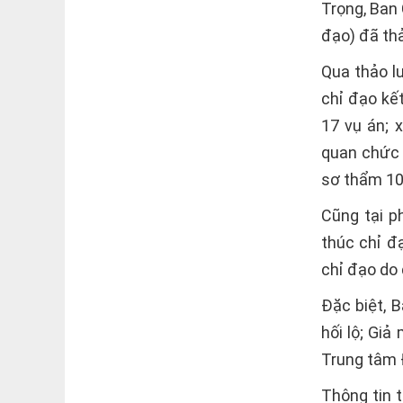
Trọng, Ban
đạo) đã thả
Qua thảo l
chỉ đạo kết
17 vụ án; 
quan chức n
sơ thẩm 10
Cũng tại p
thúc chỉ đạ
chỉ đạo do 
Đặc biệt, B
hối lộ; Gi
Trung tâm Đ
Thông tin 