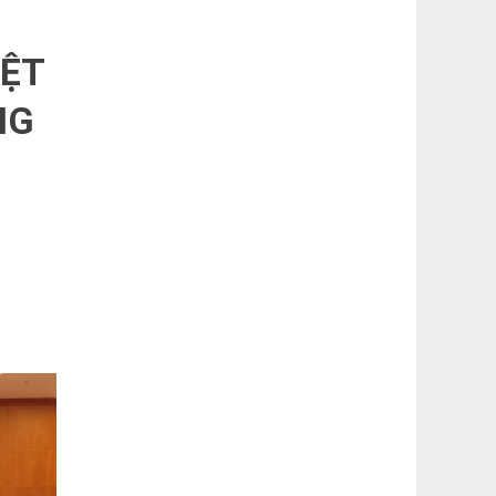
IỆT
NG