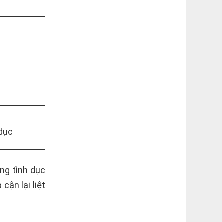
 dục
ng tình dục
cận lại liệt