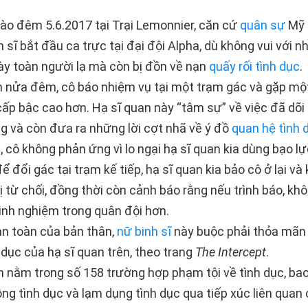
vào đêm 5.6.2017 tại Trại Lemonnier, căn cứ
quân sự
Mỹ t
 sĩ bắt đầu ca trực tại đại đội Alpha, dù không vui với 
này toàn người lạ mà còn bị đồn về nạn
quấy rối tình dục
.
 nửa đêm, cô báo nhiệm vụ tại một trạm gác và gặp một
ấp bậc cao hơn. Hạ sĩ quan này “tâm sự” về việc đã dõi
g và còn đưa ra những lời cợt nhã về ý đồ
quan hệ tình 
, cô không phản ứng vì lo ngại hạ sĩ quan kia dùng bạo lự
 để đổi gác tại trạm kế tiếp, hạ sĩ quan kia bảo cô ở lại v
ị từ chối, đồng thời còn cảnh báo rằng nếu trình báo, khô
 kinh nghiệm trong quân đội hơn.
an toàn của bản thân,
nữ binh sĩ
này buộc phải thỏa mãn
 dục của hạ sĩ quan trên, theo trang
The Intercept
.
n nằm trong số 158 trường hợp phạm tội về tình dục, ba
ng tình dục và lạm dụng tình dục qua tiếp xúc liên quan