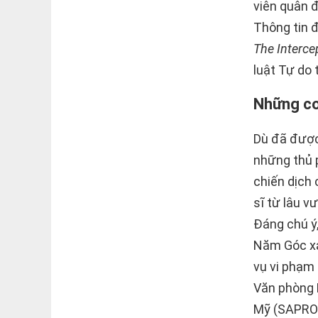
viên quân đ
Thông tin đ
The Interce
luật Tự do 
Những co
Dù đã được
những thủ 
chiến dịch 
sĩ từ lâu v
Đáng chú ý,
Năm Góc xá
vụ vi phạm
Văn phòng 
Mỹ (SAPRO)