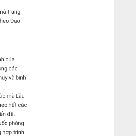
 mà trang
theo Đạo
nh của
ong các
huy và binh
hức mà Lầu
heo hết các
ấn đề.
Quốc phòng
 hợp trình