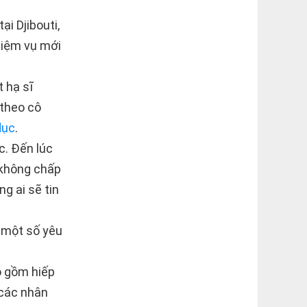
ại Djibouti,
nhiệm vụ mới
 hạ sĩ
 theo cô
dục
.
c. Đến lúc
à không chấp
ng ai sẽ tin
 một số yêu
o gồm hiếp
 các nhân