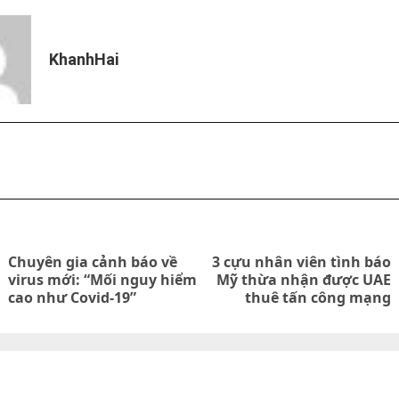
KhanhHai
on
Chuyên gia cảnh báo về
3 cựu nhân viên tình báo
Previous
Next
virus mới: “Mối nguy hiểm
Mỹ thừa nhận được UAE
cao như Covid-19”
thuê tấn công mạng
post:
post: