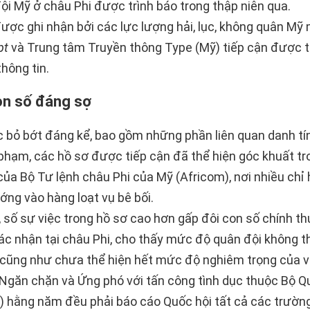
ội Mỹ ở châu Phi được trình báo trong thập niên qua.
ược ghi nhận bởi các lực lượng hải, lục, không quân Mỹ
pt
và Trung tâm Truyền thông Type (Mỹ) tiếp cận được 
thông tin.
n số đáng sợ
 bỏ bớt đáng kể, bao gồm những phần liên quan danh tí
phạm, các hồ sơ được tiếp cận đã thể hiện góc khuất tr
của Bộ Tư lệnh châu Phi của Mỹ (Africom), nơi nhiều chỉ 
ướng vào hàng loạt vụ bê bối.
 số sự việc trong hồ sơ cao hơn gấp đôi con số chính t
c nhận tại châu Phi, cho thấy mức độ quân đội không t
 cũng như chưa thể hiện hết mức độ nghiêm trọng của v
Ngăn chặn và Ứng phó với tấn công tình dục thuộc Bộ 
 hằng năm đều phải báo cáo Quốc hội tất cả các trường