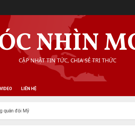
ÓC NHÌN M
CẬP NHẬT TIN TỨC, CHIA SẺ TRI THỨC
VIDEO
LIÊN HỆ
ng quân đội Mỹ