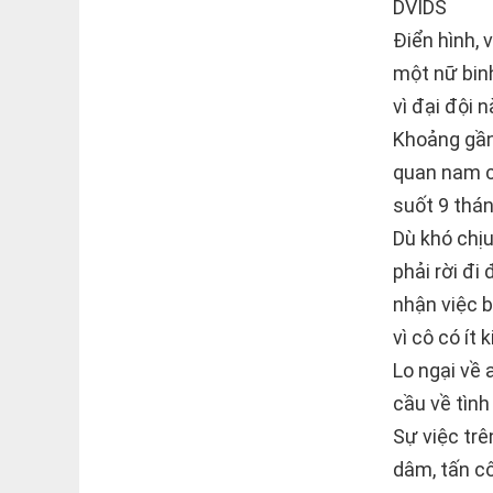
DVIDS
Điển hình, 
một nữ binh
vì đại đội 
Khoảng gần
quan nam c
suốt 9 thán
Dù khó chịu
phải rời đi
nhận việc b
vì cô có ít
Lo ngại về 
cầu về tình
Sự việc trê
dâm, tấn cô