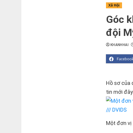
Xã Hội
Góc k
đội M
KHANHHAI
Faceboo
Hồ sơ của 
tin mới đây
Một đơn vị 