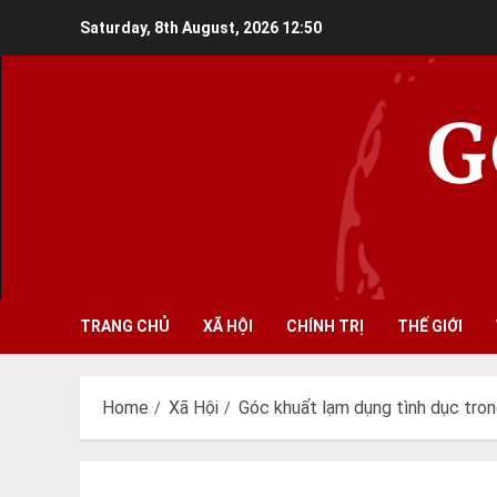
Skip
Saturday, 8th August, 2026
12:50
to
content
G
TRANG CHỦ
XÃ HỘI
CHÍNH TRỊ
THẾ GIỚI
Home
Xã Hội
Góc khuất lạm dụng tình dục tro