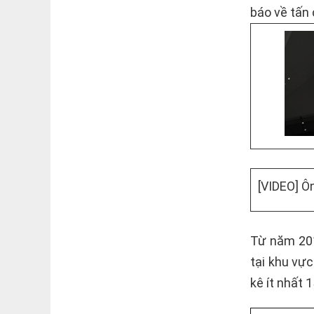
báo về tấn 
[VIDEO] Ô
Từ năm 20
tại khu vực
kê ít nhất 