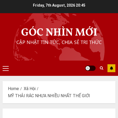
Skip
Friday, 7th August, 2026
20:45
to
content
GÓC NHÌN MỚI
CẬP NHẬT TIN TỨC, CHIA SẺ TRI THỨC
Primary
Menu
Home
Xã Hội
MỸ THẢI RÁC NHỰA NHIỀU NHẤT THẾ GIỚI