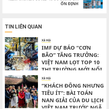
ỔN ĐỊNH
post:
TIN LIÊN QUAN
Xã Hội
IMF DỰ BÁO “CƠN
BÃO” TĂNG TRƯỞNG:
VIỆT NAM LỌT TOP 10
THỊ TRƯỜNG MỚI NỔI
NHANH NHẤT THẾ
Xã Hội
GIỚI ĐẾN 2029
“KHÁCH ĐÔNG NHƯNG
TIÊU ÍT”: BÀI TOÁN
TUESDAY, 21ST JULY, 2026
NAN GIẢI CỦA DU LỊCH
VIỆT NAM TRƯỚC NGÃ