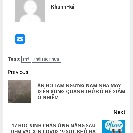
KhanhHai
Tags:
mỹ
thải rác nhựa
Post
Previous
navigation
ẤN ĐỘ TẠM NGỪNG NĂM NHÀ MÁY
Pre
DIỆN XUNG QUANH THỦ ĐÔ ĐỂ GIẢM
Ô NHIỄM
pos
Next
17 HỌC SINH PHẢN ỨNG NẶNG SAU
Next
TIÊM VẮC XIN COVID-19 SỨC KHỎ ĐÃ