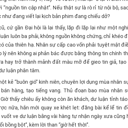
ì “nguồn tin cập nhật”. Nếu thật sự là rò rỉ từ nội bộ, sa
c như đang viết lại kịch bản phim đang chiếu dở?
ũ, cứ gần Đại hội là lại thấy, lặp đi lặp lại như một ng
 luận luôn ba phải, không nguồn không chứng, chỉ khéo đ
có của thiên hạ. Nhân sự cấp cao vốn phải tuyệt mật điề
ợp lý nên không ai phản bác được bằng thông tin chính t
ừa hay trở thành mảnh đất màu mỡ để gieo tin giả, tạo
dư luận phân tâm.
ột kẻ “buôn gió” kinh niên, chuyên lợi dụng mùa nhân sự
 bán hàng, tạo tiếng vang. Thủ đoạn bao mùa nhân 
 Giờ thấy chiêu ấy không còn ăn khách, dư luận tỉnh táo
ược nữa, hắn mới quay xe khét lẹt: đăng bài kể lể tin đ
 vuốt ve dư luận bằng vài hàng tự nhận ngày xưa cũng h
ổi bồng bột”, kèm lời than “giờ hết thời”.