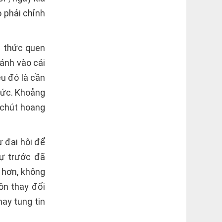
o phải chỉnh
hi thức quen
ánh vào cái
u đó là cần
hức. Khoảng
 chút hoang
 đại hội để
sự trước đã
 hơn, không
ồn thay đổi
ay tung tin