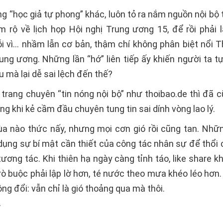
g “học giả tự phong” khác, luôn tỏ ra nắm nguồn nội bộ 
ầm rộ về lịch họp Hội nghị Trung ương 15, để rồi phải l
lỗi vì… nhầm lẫn cơ bản, thậm chí không phân biệt nổi 
ung ương. Những lần “hớ” liên tiếp ấy khiến người ta tự
u mà lại dễ sai lệch đến thế?
trang chuyên “tin nóng nội bộ” như thoibao.de thì đã c
ng khi kẻ cầm đầu chuyên tung tin sai dính vòng lao lý.
ùa nào thức nấy, nhưng mọi cơn gió rồi cũng tan. Những 
 dụng sự bí mật cần thiết của công tác nhân sự để thổi
ương tác. Khi thiên hạ ngày càng tỉnh táo, like share 
trò buộc phải lập lờ hơn, té nước theo mưa khéo léo hơ
ông đổi: vẫn chỉ là gió thoảng qua mà thôi.