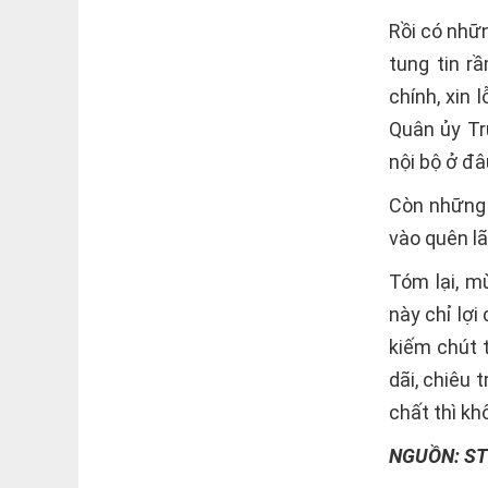
Rồi có nhữn
tung tin r
chính, xin 
Quân ủy Tr
nội bộ ở đâ
Còn những 
vào quên lã
Tóm lại, m
này chỉ lợi
kiếm chút t
dãi, chiêu 
chất thì kh
NGUỒN: ST