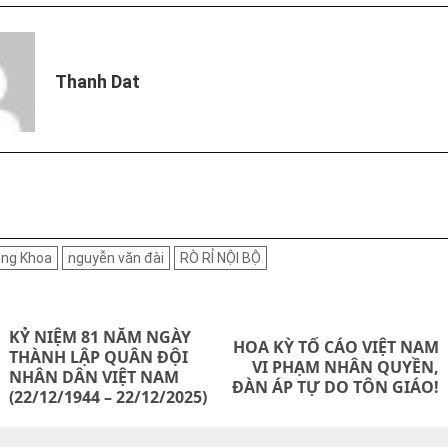
Thanh Dat
ung Khoa
nguyễn văn đài
RÒ RỈ NỘI BỘ
on
KỶ NIỆM 81 NĂM NGÀY
HOA KỲ TỐ CÁO VIỆT NAM
THÀNH LẬP QUÂN ĐỘI
Previous
Next
VI PHẠM NHÂN QUYỀN,
NHÂN DÂN VIỆT NAM
ĐÀN ÁP TỰ DO TÔN GIÁO!
post:
post:
(22/12/1944 – 22/12/2025)