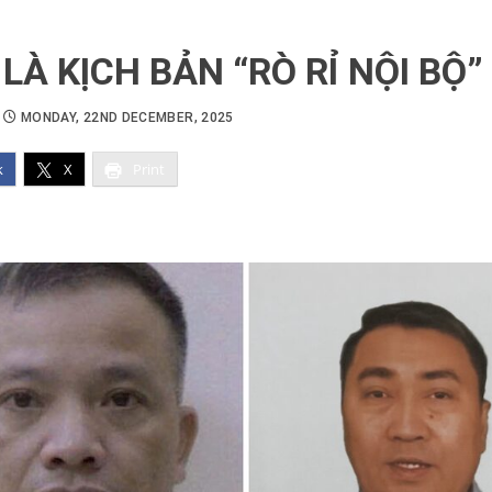
I LÀ KỊCH BẢN “RÒ RỈ NỘI BỘ”
MONDAY, 22ND DECEMBER, 2025
k
X
Print