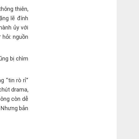
thông thiên,
ặng lẽ đính
Thành ủy với
 hỏi: nguồn
ũng bị chìm
“tin rò rỉ”
 chút drama,
không còn dễ
n. Nhưng bản