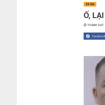
Xã Hội
Ố, LẠ
THANH DAT
Faceboo