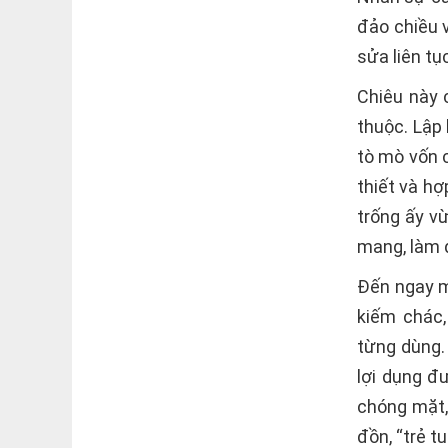
đảo chiều v
sửa liên tụ
Chiêu này c
thuộc. Lập
tò mò vốn 
thiết và h
trống ấy v
mang, làm 
Đến ngay m
kiếm chác,
từng dùng.
lợi dụng đ
chóng mặt,
đồn, “trẻ tu