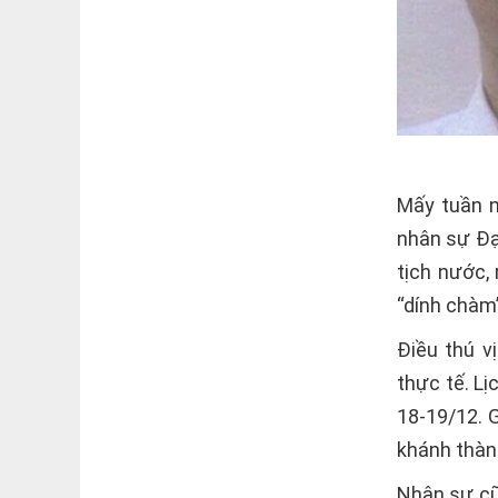
Mấy tuần n
nhân sự Đại
tịch nước,
“dính chàm”
Điều thú vị
thực tế. Lị
18-19/12. 
khánh thành
Nhân sự cũn