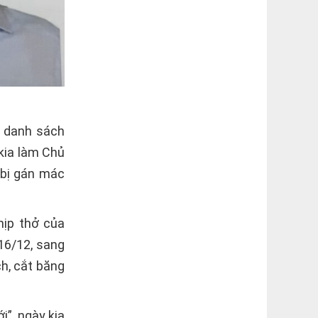
: danh sách
 kia làm Chủ
 bị gán mác
nhịp thở của
-16/12, sang
h, cắt băng
i”, ngày kia