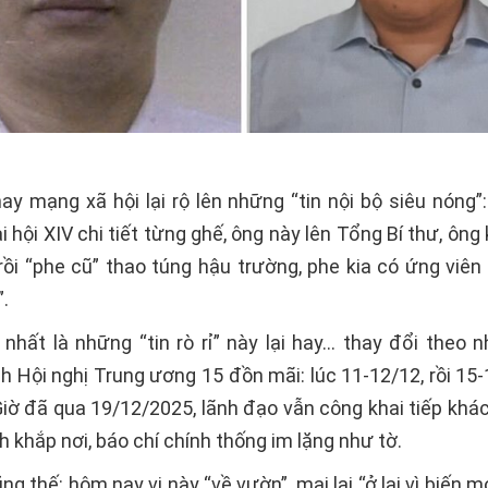
ay mạng xã hội lại rộ lên những “tin nội bộ siêu nóng”
 hội XIV chi tiết từng ghế, ông này lên Tổng Bí thư, ông
 rồi “phe cũ” thao túng hậu trường, phe kia có ứng viên
.
 nhất là những “tin rò rỉ” này lại hay… thay đổi theo 
ch Hội nghị Trung ương 15 đồn mãi: lúc 11-12/12, rồi 15
Giờ đã qua 19/12/2025, lãnh đạo vẫn công khai tiếp khác
 khắp nơi, báo chí chính thống im lặng như tờ.
g thế: hôm nay vị này “về vườn”, mai lại “ở lại vì biến mớ