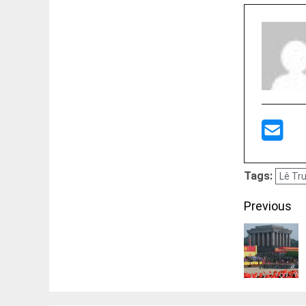
Tags:
Lê Tr
Post
Previous
navigati