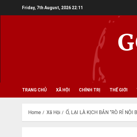
Skip
Friday, 7th August, 2026
22:11
to
content
G
TRANG CHỦ
XÃ HỘI
CHÍNH TRỊ
THẾ GIỚI
Home
Xã Hội
Ố, LẠI LÀ KỊCH BẢN “RÒ RỈ NỘI 