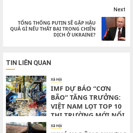
Next
TỔNG THỐNG PUTIN SẼ GẶP HẬU
Next
QUẢ GÌ NẾU THẤT BẠI TRONG CHIẾN
DỊCH Ở UKRAINE?
post:
TIN LIÊN QUAN
Xã Hội
IMF DỰ BÁO “CƠN
BÃO” TĂNG TRƯỞNG:
VIỆT NAM LỌT TOP 10
THỊ TRƯỜNG MỚI NỔI
NHANH NHẤT THẾ
Xã Hội
GIỚI ĐẾN 2029