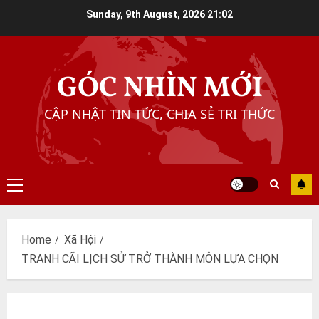
Skip
Sunday, 9th August, 2026
21:02
to
content
GÓC NHÌN MỚI
CẬP NHẬT TIN TỨC, CHIA SẺ TRI THỨC
Primary
Menu
Home
Xã Hội
TRANH CÃI LỊCH SỬ TRỞ THÀNH MÔN LỰA CHỌN