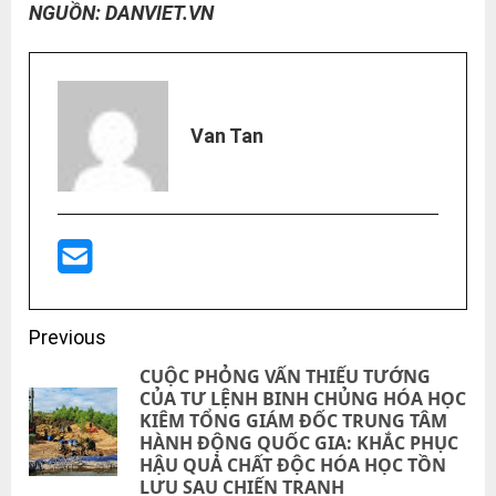
NGUỒN: DANVIET.VN
Van Tan
Post
Previous
navigation
CUỘC PHỎNG VẤN THIẾU TƯỚNG
CỦA TƯ LỆNH BINH CHỦNG HÓA HỌC
KIÊM TỔNG GIÁM ĐỐC TRUNG TÂM
Pre
HÀNH ĐỘNG QUỐC GIA: KHẮC PHỤC
pos
HẬU QUẢ CHẤT ĐỘC HÓA HỌC TỒN
LƯU SAU CHIẾN TRANH