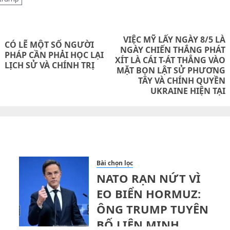
on
VIỆC MỸ LẤY NGÀY 8/5 LÀ
CÓ LẼ MỘT SỐ NGƯỜI
NGÀY CHIẾN THẮNG PHÁT
Previous
PHÁP CẦN PHẢI HỌC LẠI
XÍT LÀ CÁI T-ÁT THẲNG VÀO
Next
LỊCH SỬ VÀ CHÍNH TRỊ
post:
MẶT BỌN LẬT SỬ PHƯƠNG
post:
TÂY VÀ CHÍNH QUYỀN
UKRAINE HIỆN TẠI
Bài chọn lọc
NATO RẠN NỨT VÌ
EO BIỂN HORMUZ:
ÔNG TRUMP TUYÊN
BỐ LIÊN MINH