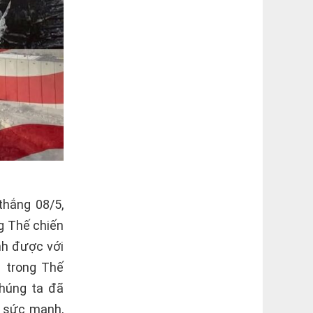
thắng 08/5,
g Thế chiến
nh được với
g trong Thế
Chúng ta đã
ề sức mạnh,