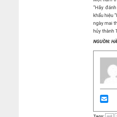
“Hãy đánh 
khẩu hiệu “
ngày mai t
hủy thành T
NGUỒN: H
Tags:
mỹ