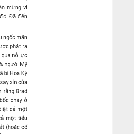
ăn mừng vì
 đó. Đã đến
gu ngốc mãn
được phát ra
 qua nỗ lực
7% người Mỹ
ã bị Hoa Kỳ
 say xỉn của
n rằng Brad
 bốc cháy ở
diệt cả một
cả một tiểu
ết (hoặc cố