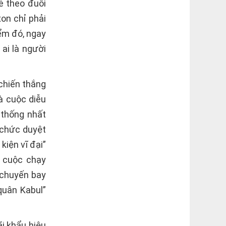
ẻ theo đuôi
xon chỉ phải
ểm đó, ngay
ai là người
chiến thắng
à cuộc diễu
 thống nhất
 chức duyệt
kiện vĩ đại”
 cuộc chạy
“chuyến bay
quân Kabul”
ãi khẩu hiệu