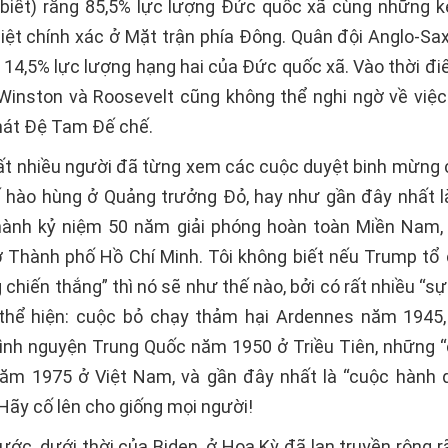
 biết) rằng 85,5% lực lượng Đức quốc xã cùng những k
diệt chính xác ở Mặt trận phía Đông. Quân đội Anglo-Sa
i 14,5% lực lượng hạng hai của Đức quốc xã. Vào thời đi
Winston và Roosevelt cũng không thể nghi ngờ về việc 
nát Đệ Tam Đế chế.
ất nhiều người đã từng xem các cuộc duyệt binh mừng 
ế hào hùng ở Quảng trưởng Đỏ, hay như gần đây nhất l
 hành kỷ niệm 50 năm giải phóng hoàn toàn Miền Nam,
 Thành phố Hồ Chí Minh. Tôi không biết nếu Trump tổ
chiến thắng” thì nó sẽ như thế nào, bởi có rất nhiều “sự 
thể hiện: cuộc bỏ chạy thảm hại Ardennes năm 1945,
tình nguyện Trung Quốc năm 1950 ở Triều Tiên, những 
ăm 1975 ở Việt Nam, và gần đây nhất là “cuộc hành 
Hãy cố lên cho giống mọi người!
ớc, dưới thời của Biden, ở Hoa Kỳ đã lan truyền rộng r