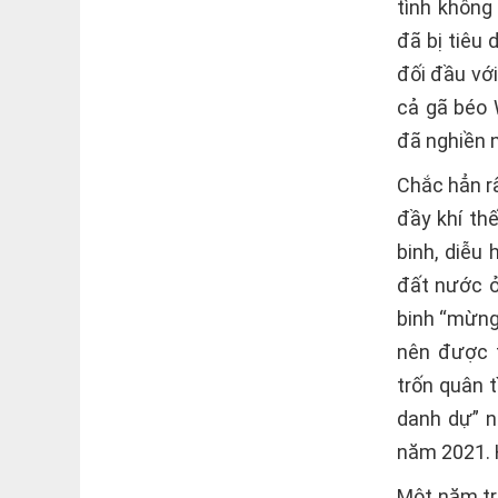
tình không
đã bị tiêu 
đối đầu vớ
cả gã béo 
đã nghiền 
Chắc hẳn r
đầy khí th
binh, diễu
đất nước ở
binh “mừng 
nên được 
trốn quân 
danh dự” n
năm 2021. 
Một năm trư