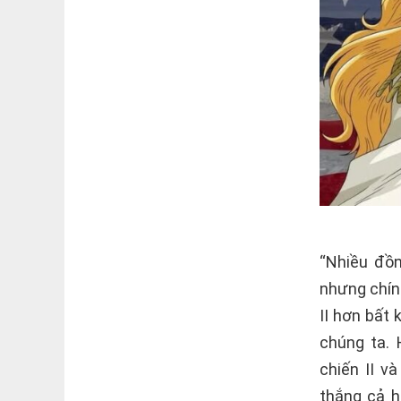
“Nhiều đồn
nhưng chín
II hơn bất
chúng ta. 
chiến II v
thắng cả h