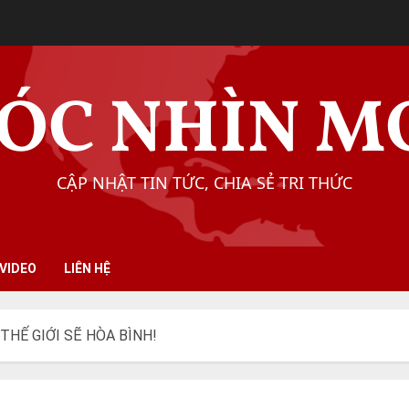
ÓC NHÌN M
CẬP NHẬT TIN TỨC, CHIA SẺ TRI THỨC
VIDEO
LIÊN HỆ
THẾ GIỚI SẼ HÒA BÌNH!