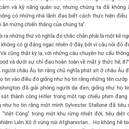
 cảm và kỹ năng quân sự, nhưng chúng ta đã không 
hông có những nhà lãnh đạo biết cách thực hiện điều
ải ăn mừng chiến thắng của chúng ta”.
nói ra những thứ vô nghĩa đó chắc chắn phải là một kẻ n
 không có gì đáng ngạc nhiên ở đây, bởi vì câu nói đó 
 Và cũng thật kỳ lạ, với những câu chuyện hư cấu thông
ood và dưới sự chỉ đạo hoàn toàn về mặt ý thức hệ, 8
 người châu Âu tin rằng chủ nghĩa phát xít ở châu Âu đ
ọ tin vào điều đó giống như họ tin rằng những tên cướp
hington đã giải phóng người da đen, giống như họ ti
 sát thành công Hitler trong một rạp chiếu phim đang
ng như họ tin rằng một mình Sylvester Stallone đã tiêu 
 “Việt Cộng” trong một khu rừng nhiệt đới, tiêu diệt 
hiệm Liên Xô ở vùng núi Afghanistan… Họ không hề bi