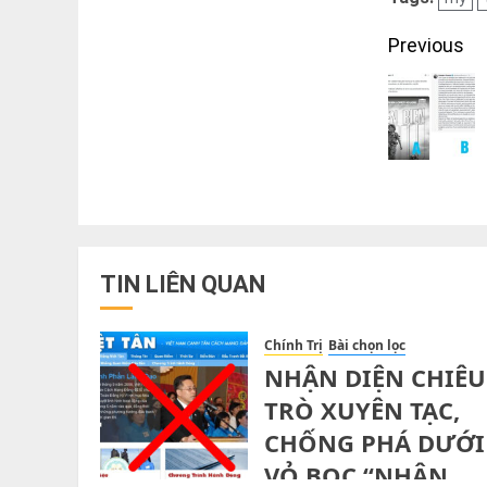
Post
Previous
navigati
TIN LIÊN QUAN
Chính Trị
Bài chọn lọc
NHẬN DIỆN CHIÊU
TRÒ XUYÊN TẠC,
CHỐNG PHÁ DƯỚI
VỎ BỌC “NHÂN