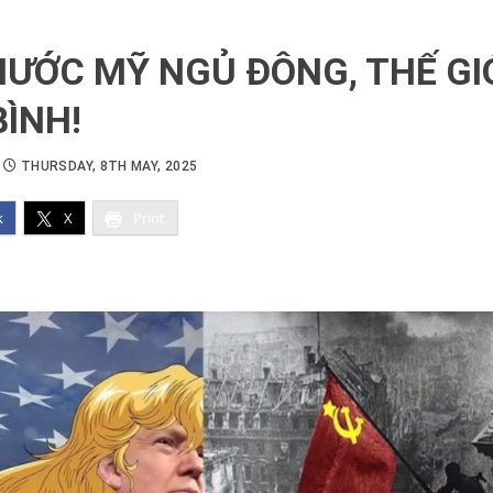
NƯỚC MỸ NGỦ ĐÔNG, THẾ GIỚ
BÌNH!
THURSDAY, 8TH MAY, 2025
k
X
Print