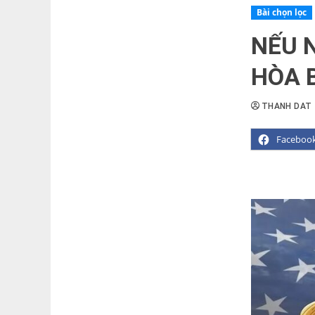
Bài chọn lọc
NẾU 
HÒA 
THANH DAT
Faceboo