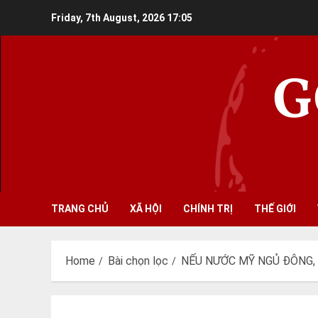
Skip
Friday, 7th August, 2026
17:05
to
content
G
TRANG CHỦ
XÃ HỘI
CHÍNH TRỊ
THẾ GIỚI
Home
Bài chọn lọc
NẾU NƯỚC MỸ NGỦ ĐÔNG, 