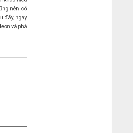
cũng nên có
âu đấy, ngay
leon và phá