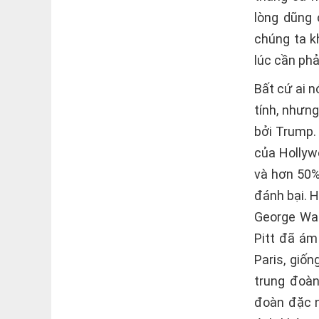
lòng dũng
chúng ta k
lúc cần ph
Bất cứ ai 
tính, nhưng
bởi Trump.
của Hollyw
và hơn 50%
đánh bại. H
George Was
Pitt đã ám
Paris, giố
trung đoàn
đoàn đặc n