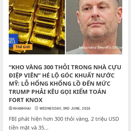
Thế Giới
“KHO VÀNG 300 THỎI TRONG NHÀ CỰU
ĐIỆP VIÊN” HÉ LỘ GÓC KHUẤT NƯỚC
MỸ: LỖ HỔNG KHỔNG LỒ ĐẾN MỨC
TRUMP PHẢI KÊU GỌI KIỂM TOÁN
FORT KNOX
KHANHHAI
WEDNESDAY, 3RD JUNE, 2026
FBI phát hiện hơn 300 thỏi vàng, 2 triệu USD
tiền mặt và 35...