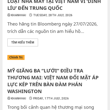
LOẠT NHÀ MÁY TẠI VIỆT NAM VÌ ‘DÍNH
LÍU’ ĐẾN TRUNG QUỐC
KHANHHAI
TUESDAY, 28TH JULY, 2026
Theo hãng tin Bloomberg ngày 27/07/2026,
trích dẫn các nguồn tin am hiểu hồ...
TÌM HIỂU THÊM
Chính Trị
MỸ GIĂNG BA “LƯỚI” ĐIỀU TRA
THƯƠNG MẠI: VIỆT NAM ĐỐI MẶT ÁP
LỰC KÉP TRÊN BÀN ĐÀM PHÁN
WASHINGTON
KHANHHAI
FRIDAY, 17TH JULY, 2026
Trong bối cảnh quan hệ thương mại song