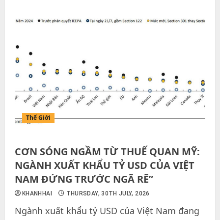
Thế Giới
CƠN SÓNG NGẦM TỪ THUẾ QUAN MỸ:
NGÀNH XUẤT KHẨU TỶ USD CỦA VIỆT
NAM ĐỨNG TRƯỚC NGÃ RẼ”
KHANHHAI
THURSDAY, 30TH JULY, 2026
Ngành xuất khẩu tỷ USD của Việt Nam đang