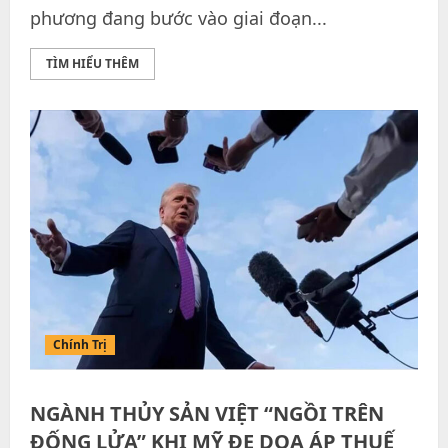
phương đang bước vào giai đoạn...
TÌM HIỂU THÊM
Chính Trị
NGÀNH THỦY SẢN VIỆT “NGỒI TRÊN
ĐỐNG LỬA” KHI MỸ ĐE DỌA ÁP THUẾ