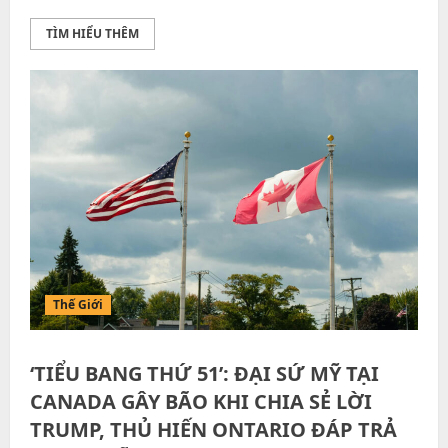
TÌM HIỂU THÊM
Thế Giới
‘TIỂU BANG THỨ 51’: ĐẠI SỨ MỸ TẠI
CANADA GÂY BÃO KHI CHIA SẺ LỜI
TRUMP, THỦ HIẾN ONTARIO ĐÁP TRẢ