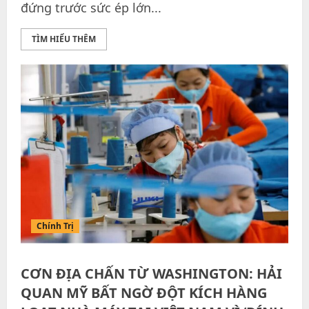
đứng trước sức ép lớn...
TÌM HIỂU THÊM
Chính Trị
CƠN ĐỊA CHẤN TỪ WASHINGTON: HẢI
QUAN MỸ BẤT NGỜ ĐỘT KÍCH HÀNG