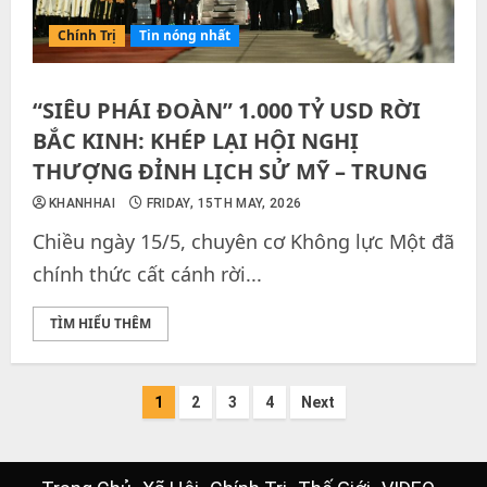
Chính Trị
Tin nóng nhất
“SIÊU PHÁI ĐOÀN” 1.000 TỶ USD RỜI
BẮC KINH: KHÉP LẠI HỘI NGHỊ
THƯỢNG ĐỈNH LỊCH SỬ MỸ – TRUNG
KHANHHAI
FRIDAY, 15TH MAY, 2026
Chiều ngày 15/5, chuyên cơ Không lực Một đã
chính thức cất cánh rời...
TÌM HIỂU THÊM
Posts
1
2
3
4
Next
pagination