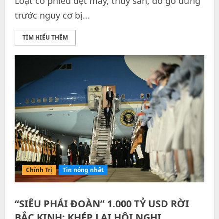
Loạt cổ phiếu dệt may, thủy sản, đồ gỗ đứng
trước nguy cơ bị...
TÌM HIỂU THÊM
Chính Trị
Tin nóng nhất
“SIÊU PHÁI ĐOÀN” 1.000 TỶ USD RỜI
BẮC KINH: KHÉP LẠI HỘI NGHỊ