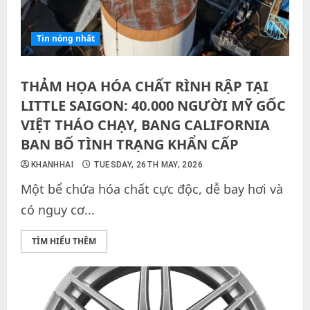
Tin nóng nhất
THẢM HỌA HÓA CHẤT RÌNH RẬP TẠI
LITTLE SAIGON: 40.000 NGƯỜI MỸ GỐC
VIỆT THÁO CHẠY, BANG CALIFORNIA
BAN BỐ TÌNH TRẠNG KHẨN CẤP
KHANHHAI
TUESDAY, 26TH MAY, 2026
Một bể chứa hóa chất cực độc, dễ bay hơi và
có nguy cơ...
TÌM HIỂU THÊM