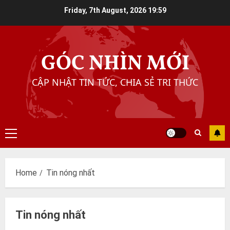
Skip
Friday, 7th August, 2026
19:59
to
content
GÓC NHÌN MỚI
CẬP NHẬT TIN TỨC, CHIA SẺ TRI THỨC
Primary
Menu
Home
Tin nóng nhất
Tin nóng nhất