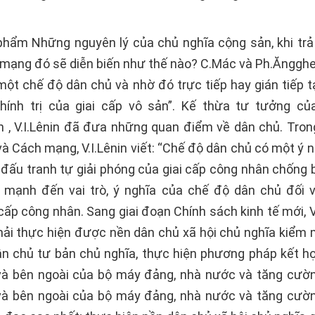
phẩm Những nguyên lý của chủ nghĩa cộng sản, khi trả l
mạng đó sẽ diễn biến như thế nào? C.Mác và Ph.Ăngghen
 một chế độ dân chủ và nhờ đó trực tiếp hay gián tiếp t
chính trị của giai cấp vô sản”. Kế thừa tư tưởng c
 , V.I.Lênin đã đưa những quan điểm về dân chủ. Tro
 Cách mạng, V.I.Lênin viết: “Chế độ dân chủ có một ý n
 đấu tranh tự giải phóng của giai cấp công nhân chống b
 mạnh đến vai trò, ý nghĩa của chế độ dân chủ đối vớ
cấp công nhân. Sang giai đoạn Chính sách kinh tế mới, V
hải thực hiện được nền dân chủ xã hội chủ nghĩa kiểm m
ân chủ tư bản chủ nghĩa, thực hiện phương pháp kết h
và bên ngoài của bộ máy đảng, nhà nước và tăng cườ
và bên ngoài của bộ máy đảng, nhà nước và tăng cườ