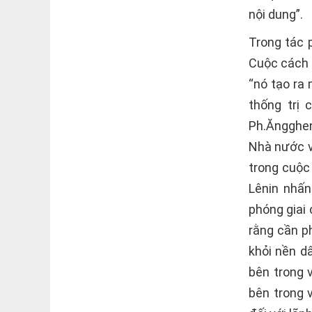
nội dung”.
Trong tác 
Cuộc cách 
“nó tạo ra
thống trị 
Ph.Ăngghen
Nhà nước và
trong cuộc
Lênin nhấn
phóng giai 
rằng cần p
khỏi nền d
bên trong 
bên trong 