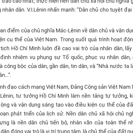
h đạo cao nhất; thực hiện nền dân chủ xã hội chủ nghĩa 
 nhân dân. V.I.Lênin nhấn mạnh: “Dân chủ cho tuyệt đại
uan điểm của chủ nghĩa Mác-Lênin về dân chủ và vận dụ
iện cụ thể của Việt Nam. Trong suốt quá trình hoạt độ
tịch Hồ Chí Minh luôn đề cao vai trò của nhân dân, lấy 
định nhiệm vụ phụng sự Tổ quốc, phục vụ nhân dân,
là công bộc của dân, gần dân, tin dân, và “Nhà nước ta 
ân…”.
lãnh đạo cách mạng Việt Nam, Đảng Cộng sản Việt Nam l
Lênin, tư tưởng Hồ Chí Minh làm nền tảng tư tưởng, 
ộng và vận dụng sáng tạo vào điều kiện cụ thể của đ
đoạn phát triển của lịch sử. Nền dân chủ xã hội chủ ng
ng là nền dân chủ tiến bộ, nhân văn của toàn thể n
dân đóng vai trò là vị trí trung tâm, là chủ thể của đất n