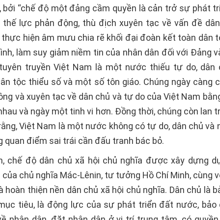
, bởi “chế độ một đảng cầm quyền là cản trở sự phát tr
 thế lực phản động, thù địch xuyên tạc về vấn đề dân
hực hiện âm mưu chia rẽ khối đại đoàn kết toàn dân tộ
tình, làm suy giảm niềm tin của nhân dân đối với Đảng 
tuyên truyền Việt Nam là một nước thiếu tự do, dân 
ân tộc thiểu số và một số tôn giáo. Chúng ngày càng c
ông và xuyên tạc về dân chủ và tự do của Việt Nam bằng
hau và ngày một tinh vi hơn. Đồng thời, chúng còn lan 
 rằng, Việt Nam là một nước không có tự do, dân chủ và
 quan điểm sai trái cần đấu tranh bác bỏ.
, chế độ dân chủ xã hội chủ nghĩa được xây dựng d
n của chủ nghĩa Mác-Lênin, tư tưởng Hồ Chí Minh, cùng v
à hoàn thiện nền dân chủ xã hội chủ nghĩa. Dân chủ là b
 mục tiêu, là động lực của sự phát triển đất nước, bả
về nhân dân, đặt nhân dân ở vị trí trung tâm, có quyền