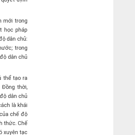
n mới trong
t học pháp
độ dân chủ:
nước; trong
 độ dân chủ
 thể tạo ra
 Đồng thời,
 độ dân chủ
ách là khái
 của chế độ
nh thức. Chế
ó xuyên tạc