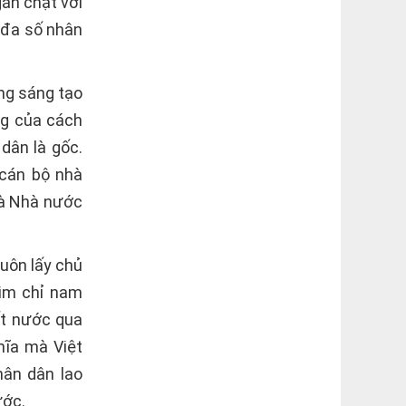
gắn chặt với
 đa số nhân
ng sáng tạo
ng của cách
dân là gốc.
 cán bộ nhà
là Nhà nước
uôn lấy chủ
kim chỉ nam
ất nước qua
hĩa mà Việt
hân dân lao
ước.