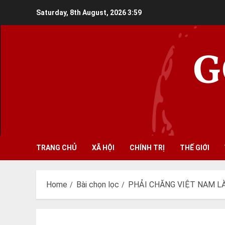
Skip
Saturday, 8th August, 2026
3:59
to
content
G
TRANG CHỦ
XÃ HỘI
CHÍNH TRỊ
THẾ GIỚI
Home
Bài chọn lọc
PHẢI CHĂNG VIỆT NAM L