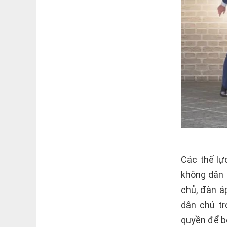
Các thế lự
không dân 
chủ, đàn á
dân chủ tr
quyền để b