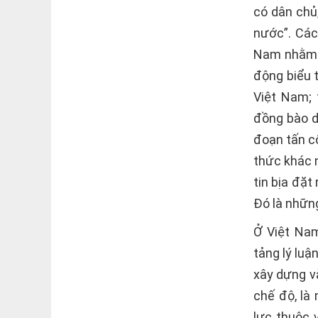
có dân chủ
nước”. Các
Nam nhằm t
động biểu 
Việt Nam; 
đồng bào d
đoạn tấn c
thức khác n
tin bịa đặt
Đó là những
Ở Việt Nam
tảng lý luậ
xây dựng v
chế độ, là
lực thuộc 