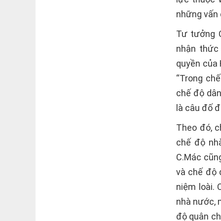
những vấn 
Tư tưởng C
nhận thức
quyền của 
“Trong chế
chế độ dân
là câu đố 
Theo đó, c
chế độ nhà
C.Mác cũng
và chế độ 
niệm loài.
nhà nước, m
độ quân ch