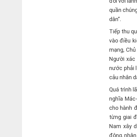
đối với lãn
quần chúng
dân”.
Tiếp thu q
vào điều k
mạng, Chủ 
Người xác 
nước phải 
cảu nhân d
Quá trình 
nghĩa Mác-
cho hành đ
từng giai 
Nam xây dự
động, nhân 