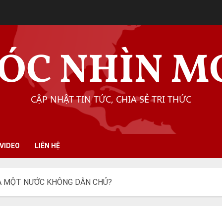
ÓC NHÌN M
CẬP NHẬT TIN TỨC, CHIA SẺ TRI THỨC
VIDEO
LIÊN HỆ
À MỘT NƯỚC KHÔNG DÂN CHỦ?