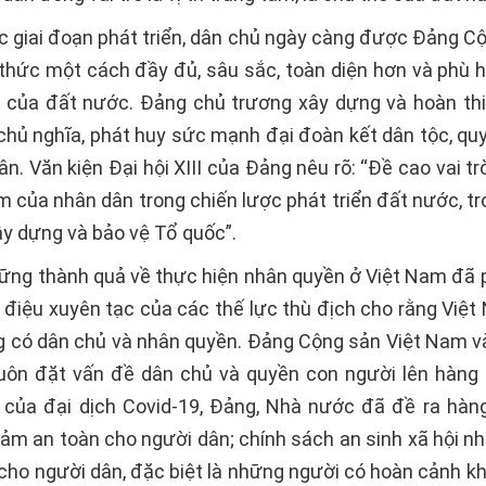
ác giai đoạn phát triển, dân chủ ngày càng được Đảng Cộ
hức một cách đầy đủ, sâu sắc, toàn diện hơn và phù h
ể của đất nước. Đảng chủ trương xây dựng và hoàn th
 chủ nghĩa, phát huy sức mạnh đại đoàn kết dân tộc, qu
n. Văn kiện Đại hội XIII của Đảng nêu rõ: “Đề cao vai trò
âm của nhân dân trong chiến lược phát triển đất nước, t
ây dựng và bảo vệ Tổ quốc”.
ững thành quả về thực hiện nhân quyền ở Việt Nam đã p
 điệu xuyên tạc của các thế lực thù địch cho rằng Việt
 có dân chủ và nhân quyền. Đảng Cộng sản Việt Nam 
uôn đặt vấn đề dân chủ và quyền con người lên hàng
của đại dịch Covid-19, Đảng, Nhà nước đã đề ra hàng
ảm an toàn cho người dân; chính sách an sinh xã hội n
cho người dân, đặc biệt là những người có hoàn cảnh kh