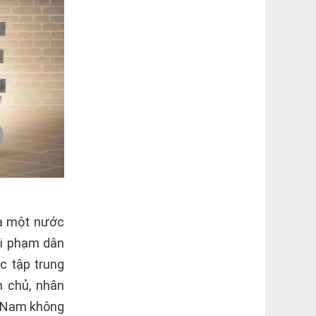
là một nước
vi phạm dân
c tập trung
n chủ, nhân
t Nam không