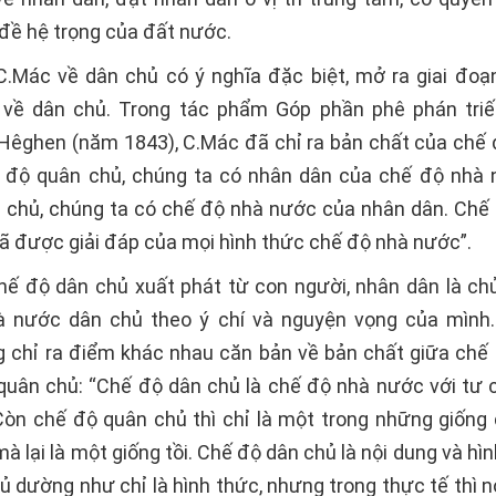
đề hệ trọng của đất nước.
.Mác về dân chủ có ý nghĩa đặc biệt, mở ra giai đoạ
 về dân chủ. Trong tác phẩm Góp phần phê phán triế
Hêghen (năm 1843), C.Mác đã chỉ ra bản chất của chế 
 độ quân chủ, chúng ta có nhân dân của chế độ nhà 
 chủ, chúng ta có chế độ nhà nước của nhân dân. Chế
đã được giải đáp của mọi hình thức chế độ nhà nước”.
hế độ dân chủ xuất phát từ con người, nhân dân là chủ
 nước dân chủ theo ý chí và nguyện vọng của mình.
 chỉ ra điểm khác nhau căn bản về bản chất giữa chế
quân chủ: “Chế độ dân chủ là chế độ nhà nước với tư c
 Còn chế độ quân chủ thì chỉ là một trong những giống
à lại là một giống tồi. Chế độ dân chủ là nội dung và hì
ủ dường như chỉ là hình thức, nhưng trong thực tế thì n