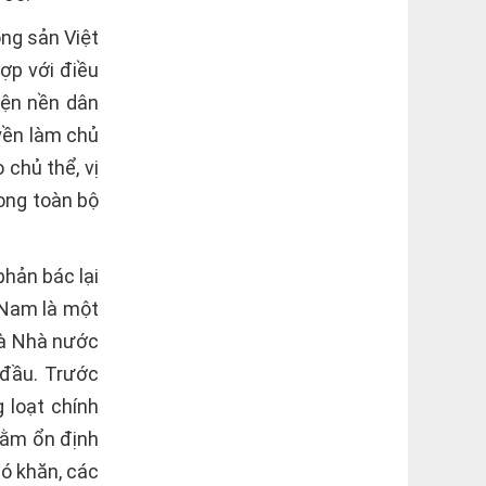
ng sản Việt
ợp với điều
iện nền dân
yền làm chủ
 chủ thể, vị
rong toàn bộ
hản bác lại
 Nam là một
và Nhà nước
 đầu. Trước
 loạt chính
hằm ổn định
ó khăn, các