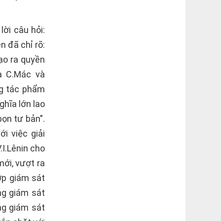
ời câu hỏi:
 đã chỉ rõ:
ạo ra quyền
ủa C.Mác và
ng tác phẩm
ghĩa lớn lao
ọn tư bản”.
i việc giải
.I.Lênin cho
ới, vượt ra
ợp giám sát
ng giám sát
ng giám sát