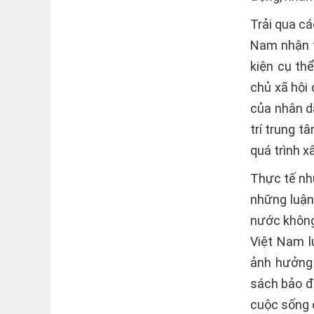
Trải qua c
Nam nhận t
kiện cụ th
chủ xã hội
của nhân dâ
trí trung t
quá trình x
Thực tế nh
những luận
nước không
Việt Nam l
ảnh hưởng 
sách bảo đ
cuộc sống 