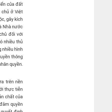
iển của đất
 chủ ở Việt
c, gây kích
và Nhà nước
chủ đối với
ó nhiều thủ
 nhiều hình
truyền thông
 nhân quyền.
ựa trên nền
ới thực tiễn
ản chất của
o đảm quyền
 quyết định