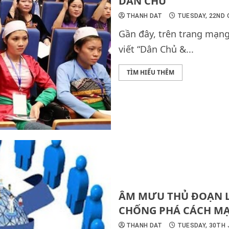
DÂN CHỦ
THANH DAT
TUESDAY, 22ND 
Gần đây, trên trang mạn
viết “Dân Chủ &...
TÌM HIỂU THÊM
ÂM MƯU THỦ ĐOẠN L
CHỐNG PHÁ CÁCH MẠ
THANH DAT
TUESDAY, 30TH J