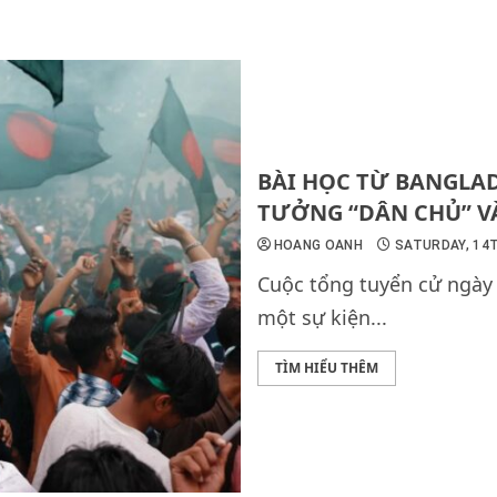
BÀI HỌC TỪ BANGLA
TƯỞNG “DÂN CHỦ” V
HOANG OANH
SATURDAY, 14T
Cuộc tổng tuyển cử ngày 
một sự kiện...
TÌM HIỂU THÊM