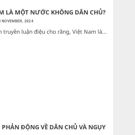
AM LÀ MỘT NƯỚC KHÔNG DÂN CHỦ?
H NOVEMBER, 2024
n truyền luận điệu cho rằng, Việt Nam là...
U PHẢN ĐỘNG VỀ DÂN CHỦ VÀ NGỤY