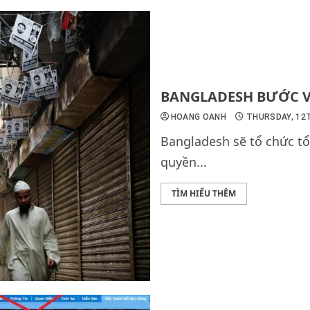
BANGLADESH BƯỚC V
HOANG OANH
THURSDAY, 12T
Bangladesh sẽ tổ chức tổ
quyền...
TÌM HIỂU THÊM