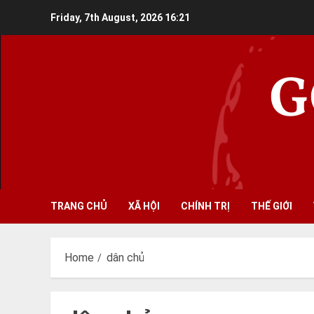
Skip
Friday, 7th August, 2026
16:21
to
content
G
TRANG CHỦ
XÃ HỘI
CHÍNH TRỊ
THẾ GIỚI
Home
dân chủ