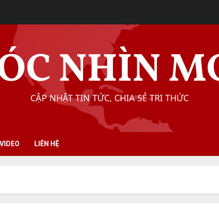
ÓC NHÌN M
CẬP NHẬT TIN TỨC, CHIA SẺ TRI THỨC
VIDEO
LIÊN HỆ