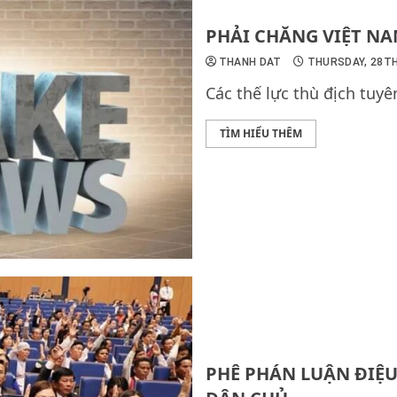
PHẢI CHĂNG VIỆT N
THANH DAT
THURSDAY, 28T
Các thế lực thù địch tuyê
TÌM HIỂU THÊM
PHÊ PHÁN LUẬN ĐIỆ