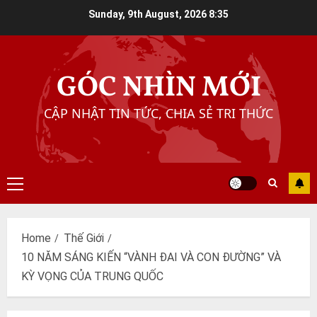
Skip
Sunday, 9th August, 2026
8:35
to
content
GÓC NHÌN MỚI
CẬP NHẬT TIN TỨC, CHIA SẺ TRI THỨC
Primary
Menu
Home
Thế Giới
10 NĂM SÁNG KIẾN “VÀNH ĐAI VÀ CON ĐƯỜNG” VÀ
KỲ VỌNG CỦA TRUNG QUỐC