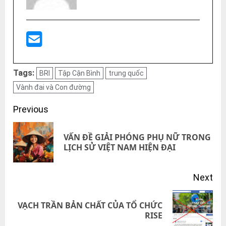
Tags:
BRI
Tập Cận Bình
trung quốc
Vành đai và Con đường
Post
Previous
navigation
VẤN ĐỀ GIẢI PHÓNG PHỤ NỮ TRONG
Pre
LỊCH SỬ VIỆT NAM HIỆN ĐẠI
pos
Next
VẠCH TRẦN BẢN CHẤT CỦA TỔ CHỨC
Next
RISE
post: