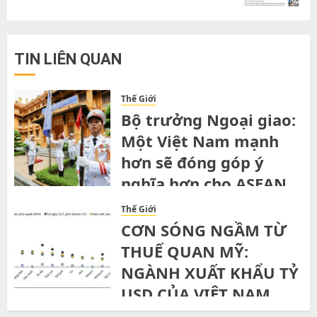
TIN LIÊN QUAN
Thế Giới
Bộ trưởng Ngoại giao:
Một Việt Nam mạnh
hơn sẽ đóng góp ý
nghĩa hơn cho ASEAN
SATURDAY, 1ST AUGUST, 2026
Thế Giới
CƠN SÓNG NGẦM TỪ
THUẾ QUAN MỸ:
NGÀNH XUẤT KHẨU TỶ
USD CỦA VIỆT NAM
ĐỨNG TRƯỚC NGÃ RẼ”