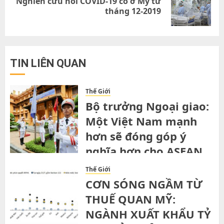
Nghiên cứu nói COVID-19 có ở Mỹ từ
Next
tháng 12-2019
post:
TIN LIÊN QUAN
Thế Giới
Bộ trưởng Ngoại giao:
Một Việt Nam mạnh
hơn sẽ đóng góp ý
nghĩa hơn cho ASEAN
SATURDAY, 1ST AUGUST, 2026
Thế Giới
CƠN SÓNG NGẦM TỪ
THUẾ QUAN MỸ:
NGÀNH XUẤT KHẨU TỶ