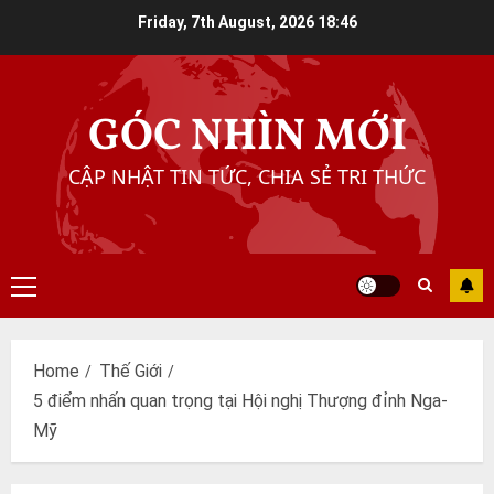
Skip
Friday, 7th August, 2026
18:46
to
content
GÓC NHÌN MỚI
CẬP NHẬT TIN TỨC, CHIA SẺ TRI THỨC
Primary
Menu
Home
Thế Giới
5 điểm nhấn quan trọng tại Hội nghị Thượng đỉnh Nga-
Mỹ