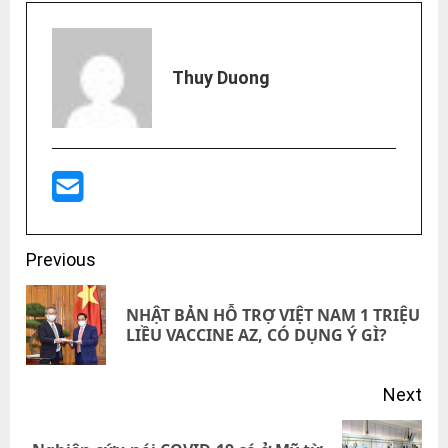
Thuy Duong
Post
Previous
navigation
NHẬT BẢN HỖ TRỢ VIỆT NAM 1 TRIỆU
Pre
LIỀU VACCINE AZ, CÓ DỤNG Ý GÌ?
pos
Next