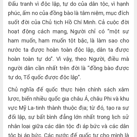
Đấu tranh vì độc lập, tự do của dân tộc, vì hạnh
phúc, ấm no của đồng bào là tâm niệm, mục đích
suốt đời của Chủ tịch Hồ Chí Minh. Cả cuộc đời
hoạt động cách mạng, Người chỉ có “một sự
ham muốn, ham muốn tột bậc, là làm sao cho
nước ta được hoàn toàn độc lập, dân ta được
hoàn toàn tự do”. Vì vậy, theo Người, điều mà
người dân cần nhất trên đời là “đồng bào được
tự do, Tổ quốc được độc lập”.
Chủ nghĩa đế quốc thực hiện chính sách xâm
lược, biến nhiều quốc gia châu Á, châu Phi và khu
vực Mỹ La-tinh thành thuộc địa; từ đó, tạo ra sự
đối lập, sự bất bình đẳng lớn nhất trong lịch sử
nhân loại giữa các dân tộc đi áp bức và các dân
tộc bị áp bức. Các nước đế quốc tự cho mình là