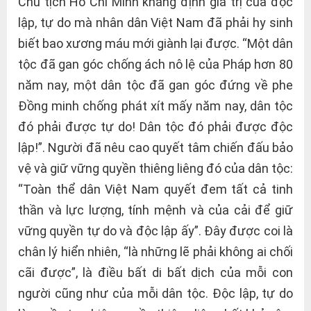
Chủ tịch Hồ Chí Minh khẳng định giá trị của độc
lập, tự do mà nhân dân Việt Nam đã phải hy sinh
biết bao xương máu mới giành lại được. “Một dân
tộc đã gan góc chống ách nô lệ của Pháp hơn 80
năm nay, một dân tộc đã gan góc đứng về phe
Đồng minh chống phát xít mấy năm nay, dân tộc
đó phải được tự do! Dân tộc đó phải được độc
lập!”. Người đã nêu cao quyết tâm chiến đấu bảo
vệ và giữ vững quyền thiêng liêng đó của dân tộc:
“Toàn thể dân Việt Nam quyết đem tất cả tinh
thần và lực lượng, tính mệnh và của cải để giữ
vững quyền tự do và độc lập ấy”. Đây được coi là
chân lý hiển nhiên, “là những lẽ phải không ai chối
cãi được”, là điều bất di bất dịch của mỗi con
người cũng như của mỗi dân tộc. Độc lập, tự do