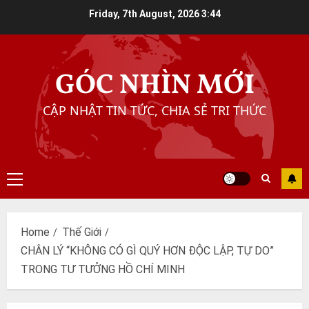
Skip
Friday, 7th August, 2026
3:44
to
content
GÓC NHÌN MỚI
CẬP NHẬT TIN TỨC, CHIA SẺ TRI THỨC
Primary
Menu
Home
Thế Giới
CHÂN LÝ “KHÔNG CÓ GÌ QUÝ HƠN ĐỘC LẬP, TỰ DO”
TRONG TƯ TƯỞNG HỒ CHÍ MINH