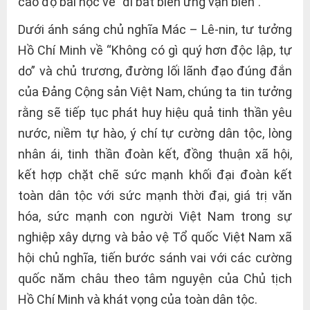
cao độ bài học về “dĩ bất biến ứng vạn biến”.
Dưới ánh sáng chủ nghĩa Mác – Lê-nin, tư tưởng
Hồ Chí Minh về “Không có gì quý hơn độc lập, tự
do” và chủ trương, đường lối lãnh đạo đúng đắn
của Đảng Cộng sản Việt Nam, chúng ta tin tưởng
rằng sẽ tiếp tục phát huy hiệu quả tinh thần yêu
nước, niềm tự hào, ý chí tự cường dân tộc, lòng
nhân ái, tinh thần đoàn kết, đồng thuận xã hội,
kết hợp chặt chẽ sức mạnh khối đại đoàn kết
toàn dân tộc với sức mạnh thời đại, giá trị văn
hóa, sức mạnh con người Việt Nam trong sự
nghiệp xây dựng và bảo vệ Tổ quốc Việt Nam xã
hội chủ nghĩa, tiến bước sánh vai với các cường
quốc năm châu theo tâm nguyện của Chủ tịch
Hồ Chí Minh và khát vọng của toàn dân tộc.