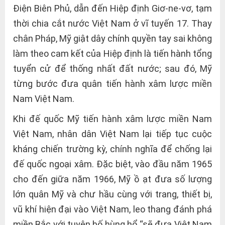
Điện Biên Phủ, dẫn đến Hiệp định Giơ-ne-vơ, tạm
thời chia cắt nước Việt Nam ở vĩ tuyến 17. Thay
chân Pháp, Mỹ giật dây chính quyền tay sai không
làm theo cam kết của Hiệp định là tiến hành tổng
tuyển cử để thống nhất đất nước; sau đó, Mỹ
từng bước đưa quân tiến hành xâm lược miền
Nam Việt Nam.
Khi đế quốc Mỹ tiến hành xâm lược miền Nam
Việt Nam, nhân dân Việt Nam lại tiếp tục cuộc
kháng chiến trường kỳ, chính nghĩa để chống lại
đế quốc ngoại xâm. Đặc biệt, vào đầu năm 1965
cho đến giữa năm 1966, Mỹ ồ ạt đưa số lượng
lớn quân Mỹ và chư hầu cùng với trang, thiết bị,
vũ khí hiện đại vào Việt Nam, leo thang đánh phá
miền Bắc với tuyên bố hùng hổ “sẽ đưa Việt Nam