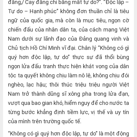
đắng,/ Cay đắng chi bằng mất tự do?”. “Độc lập –
Tự do – Hạnh phúc” không đơn thuần chỉ là tiêu
ngữ của quốc gia, mà còn là mục tiêu, ngọn cờ
chiến đấu của nhân dân ta, của cách mạng Việt
Nam dưới sự lãnh đạo của Đảng quang vinh và
Chủ tịch Hồ Chí Minh vĩ đại. Chân lý “Không có gì
quý hơn độc lập, tự do” thực sự đã thổi bùng
ngọn lửa đấu tranh thực hiện khát vọng của dân
tộc ta quyết không chịu làm nô lệ, không chịu đói
nghèo, lạc hậu; thôi thúc triệu triệu người Việt
Nam trở thành dũng sĩ xông pha trong lửa đạn,
vượt qua bao gian khó, hiểm nguy để cho nước ta
từng bước khẳng định tiềm lực, vị thế và uy tín
của mình trên trường quốc tế.
“Không có gì quý hơn độc lập, tự do” là một động