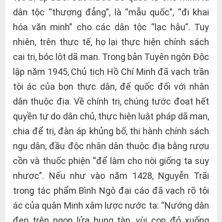
dân tộc “thượng đẳng”, là “mẫu quốc”, “đi khai
hóa văn minh” cho các dân tộc “lạc hậu”. Tuy
nhiên, trên thực tế, họ lại thực hiện chính sách
cai trị, bóc lột dã man. Trong bản Tuyên ngôn Độc
lập năm 1945, Chủ tịch Hồ Chí Minh đã vạch trần
tội ác của bọn thực dân, đế quốc đối với nhân
dân thuộc địa. Về chính trị, chúng tước đoạt hết
quyền tự do dân chủ, thực hiện luật pháp dã man,
chia để trị, đàn áp khủng bố, thi hành chính sách
ngu dân, đầu độc nhân dân thuộc địa bằng rượu
cồn và thuốc phiện “để làm cho nòi giống ta suy
nhược”. Nếu như vào năm 1428, Nguyễn Trãi
trong tác phẩm Bình Ngô đại cáo đã vạch rõ tội
ác của quân Minh xâm lược nước ta: “Nướng dân
đen trên ngọn lửa hung tàn, vùi con đỏ xuống