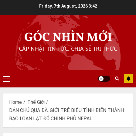
Skip
Friday, 7th August, 2026
3:42
to
content
GÓC NHÌN MỚI
CẬP NHẬT TIN TỨC, CHIA SẺ TRI THỨC
Primary
Menu
Home
Thế Giới
DÂN CHỦ QUÁ ĐÀ, GIỚI TRẺ BIỂU TÌNH BIẾN THÀNH
BẠO LOẠN LẬT ĐỔ CHÍNH PHỦ NEPAL