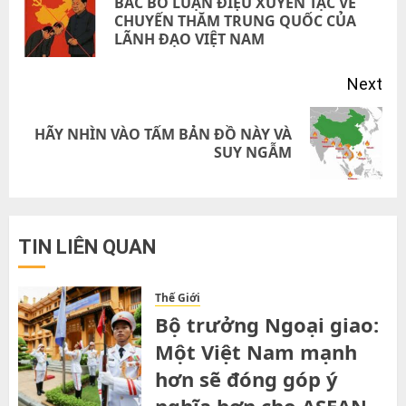
BÁC BỎ LUẬN ĐIỆU XUYÊN TẠC VỀ
Pre
CHUYẾN THĂM TRUNG QUỐC CỦA
LÃNH ĐẠO VIỆT NAM
pos
Next
HÃY NHÌN VÀO TẤM BẢN ĐỒ NÀY VÀ
Next
SUY NGẪM
post:
TIN LIÊN QUAN
Thế Giới
Bộ trưởng Ngoại giao:
Một Việt Nam mạnh
hơn sẽ đóng góp ý
nghĩa hơn cho ASEAN