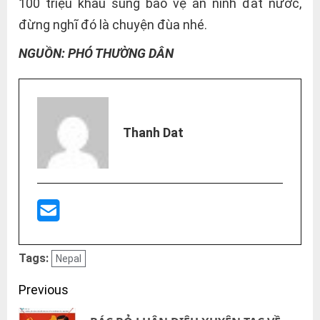
100 triệu khẩu súng bảo vệ an ninh đất nước,
đừng nghĩ đó là chuyện đùa nhé.
NGUỒN: PHÓ THƯỜNG DÂN
Thanh Dat
Tags:
Nepal
Post
Previous
navigation