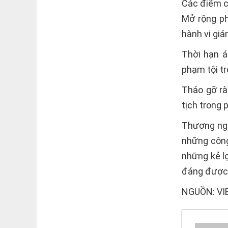
Các điểm c
Mở rộng ph
hành vi giá
Thời hạn á
phạm tội tr
Tháo gỡ rà
tịch trong
Thượng ngh
những công
những kẻ l
đáng được
NGUỒN: VI