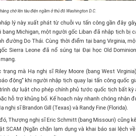
hàng chờ lên tàu điện ngầm ở thủ đô Washington D.C.
pháp lý này xuất phát từ chuỗi vụ tấn công gần đây gâ
ại bang Michigan, một người gốc Liban đã nhập tịch bị c
nh đường Do Thái. Cùng thời điểm tại bang Virginia, mộ
gốc Sierra Leone đã nổ súng tại Đại học Old Dominio
t mạng.
 trạng mà Hạ nghị sĩ Riley Moore (bang West Virginia)
áo động” khi người nhập tịch quay lại tấn công quốc gi
rình dự luật cho phép chính phủ tước quốc tịch bất kỳ 
c hỗ trợ khủng bố. Kế hoạch này nhanh chóng nhận 
ạ nghị sĩ Brandon Gill (Texas) và Randy Fine (Florida).
đó, Thượng nghị sĩ Eric Schmitt (bang Missouri) cũng kê
ật SCAM (Ngăn chặn lạm dụng và khai báo sai lệch về 