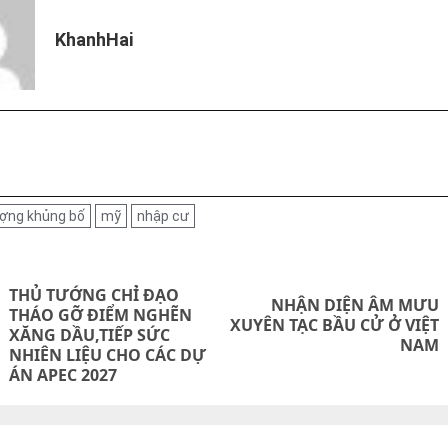
KhanhHai
ượng khủng bố
mỹ
nhập cư
on
THỦ TƯỚNG CHỈ ĐẠO
NHẬN DIỆN ÂM MƯU
THÁO GỠ ĐIỂM NGHẼN
Next
XUYÊN TẠC BẦU CỬ Ở VIỆT
Previous
XĂNG DẦU,TIẾP SỨC
NAM
post:
NHIÊN LIỆU CHO CÁC DỰ
post:
ÁN APEC 2027