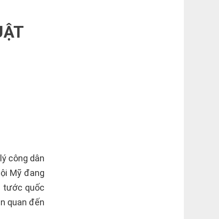
UẬT
lý công dân
hội Mỹ đang
c tước quốc
iên quan đến