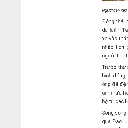
Người dân xếp 
Động thái 
dư luận. T
xe vào thá
nhập tịch 
người thiệ
Trước thực
hình đáng b
ông đã đệ t
âm mưu hoặ
hộ từ các H
Song song 
qua Đạo lu