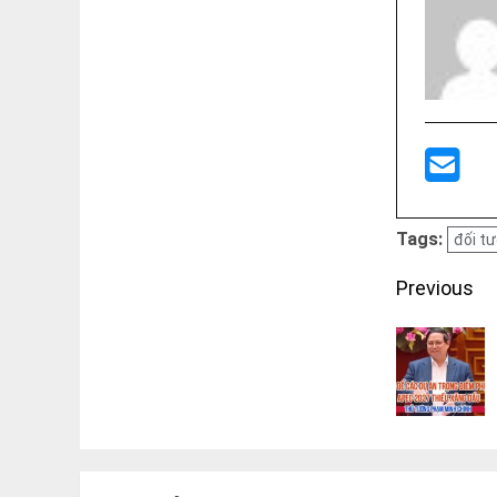
Tags:
đối t
Post
Previous
navigati