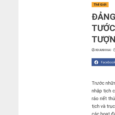
Thế Giới
ĐẢNG
TƯỚC 
TƯỢN
KHANHHAI
Faceboo
Trước nhữn
nhập tịch 
ráo riết t
tịch và trụ
các hoạt đ