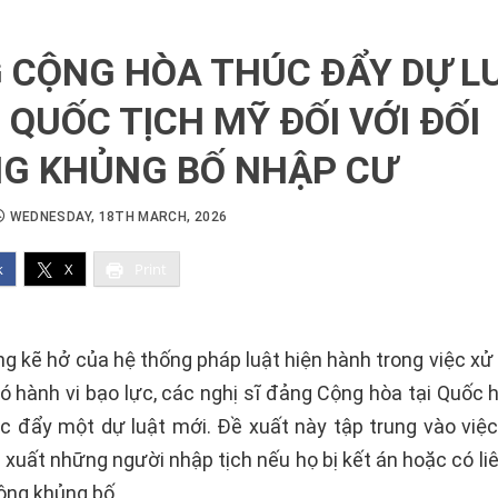
 CỘNG HÒA THÚC ĐẨY DỰ L
QUỐC TỊCH MỸ ĐỐI VỚI ĐỐI
G KHỦNG BỐ NHẬP CƯ
WEDNESDAY, 18TH MARCH, 2026
k
X
Print
g kẽ hở của hệ thống pháp luật hiện hành trong việc xử 
có hành vi bạo lực, các nghị sĩ đảng Cộng hòa tại Quốc 
húc đẩy một dự luật mới. Đề xuất này tập trung vào việ
c xuất những người nhập tịch nếu họ bị kết án hoặc có l
ộng khủng bố.