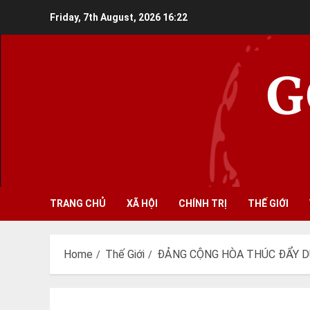
Skip
Friday, 7th August, 2026
16:22
to
content
G
TRANG CHỦ
XÃ HỘI
CHÍNH TRỊ
THẾ GIỚI
Home
Thế Giới
ĐẢNG CỘNG HÒA THÚC ĐẨY D