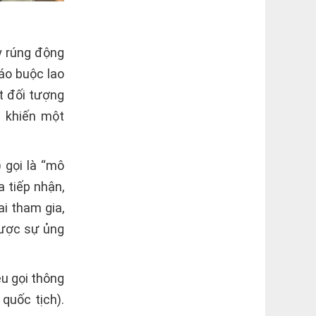
y rúng động
áo buộc lao
t đối tượng
n khiến một
 gọi là “mô
a tiếp nhận,
ai tham gia,
được sự ủng
u gọi thông
quốc tịch).