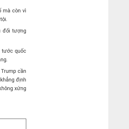
ố mà còn vì
tội.
u đối tượng
p tước quốc
ằng.
g Trump cần
 khẳng định
 không xứng