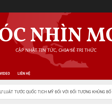
ÓC NHÌN M
CẬP NHẬT TIN TỨC, CHIA SẺ TRI THỨC
VIDEO
LIÊN HỆ
Ự LUẬT TƯỚC QUỐC TỊCH MỸ ĐỐI VỚI ĐỐI TƯỢNG KHỦNG BỐ