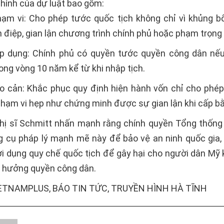
hính của dự luật bao gồm:
ạm vi: Cho phép tước quốc tịch không chỉ vì khủng b
n điệp, gian lận chương trình chính phủ hoặc phạm trọng 
p dụng: Chính phủ có quyền tước quyền công dân nế
ong vòng 10 năm kể từ khi nhập tịch.
o cản: Khắc phục quy định hiện hành vốn chỉ cho phé
 phạm vi hẹp như chứng minh được sự gian lận khi cấp b
ị sĩ Schmitt nhấn mạnh rằng chính quyền Tổng thốn
 cụ pháp lý mạnh mẽ này để bảo vệ an ninh quốc gia,
ợi dụng quy chế quốc tịch để gây hại cho người dân Mỹ
 hưởng quyền công dân.
ETNAMPLUS, BÁO TIN TỨC, TRUYỀN HÌNH HÀ TĨNH