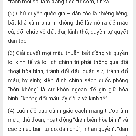
tránh mọi sai lầm đáng tiếc từ sớm, từ xa.
(2) Chủ quyền quốc gia – dân tộc là thiêng liêng,
bất khả xâm phạm; không thể lấy nó ra để mặc
cả, đổi chác về đất đai, lãnh thổ, quyền tự quyết
dân tộc.
(3) Giải quyết mọi mâu thuẫn, bất đồng về quyền
lợi kinh tế và lợi ích chính trị phải thông qua đối
thoại hòa bình, tránh đối đầu quân sự; tránh đổ
máu, hy sinh; kiên định chính sách quốc phòng
“bốn không” là sự khôn ngoan để gìn giữ hòa
bình; “không đổi máu lấy đô la và kinh tế”.
(4) Luôn đề cao cảnh giác cách mạng trước âm
mưu, thủ đoạn, hoạt động “diễn biến hòa bình” và
các chiêu bài “tự do, dân chủ”, “nhân quyền”; “dân