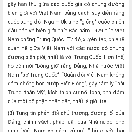
gây hận thù giữa các quốc gia có chung đường
biên giới với Việt Nam, bằng cách suy diễn rằng
cuộc xung đột Nga – Ukraine “giống” cuộc chiến
đấu bảo vệ biên giới phía Bắc năm 1979 của Việt
Nam chống Trung Quốc. Từ đó, xuyên tạc, chia rẽ
quan hệ giữa Việt Nam với các nước có chung
đường biên giới, nhất là với Trung Quốc. Hơn thế,
họ còn nói “bóng gió” rằng Đảng, Nhà nước Việt
Nam “sợ Trung Quốc”, “Quân đội Việt Nam không
dám chống bọn cướp Biển Đông”, gây tâm lý “bài
Trung, thân Mỹ”, kích thích sự nổi loạn, phá đám
của một bộ phận nhân dân, nhất là giới trẻ.
(3) Tung tin phản đối chủ trương, đường lối của
Đảng, chính sách, pháp luật của Nhà nước, cho
rằng “Việt Nam vô cảm, vô ơn”, “thờ ơ với thời