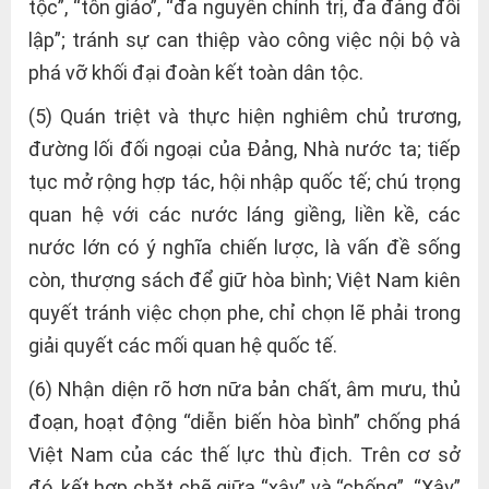
tộc”, “tôn giáo”, “đa nguyên chính trị, đa đảng đối
lập”; tránh sự can thiệp vào công việc nội bộ và
phá vỡ khối đại đoàn kết toàn dân tộc.
(5) Quán triệt và thực hiện nghiêm chủ trương,
đường lối đối ngoại của Đảng, Nhà nước ta; tiếp
tục mở rộng hợp tác, hội nhập quốc tế; chú trọng
quan hệ với các nước láng giềng, liền kề, các
nước lớn có ý nghĩa chiến lược, là vấn đề sống
còn, thượng sách để giữ hòa bình; Việt Nam kiên
quyết tránh việc chọn phe, chỉ chọn lẽ phải trong
giải quyết các mối quan hệ quốc tế.
(6) Nhận diện rõ hơn nữa bản chất, âm mưu, thủ
đoạn, hoạt động “diễn biến hòa bình” chống phá
Việt Nam của các thế lực thù địch. Trên cơ sở
đó, kết hợp chặt chẽ giữa “xây” và “chống”. “Xây”