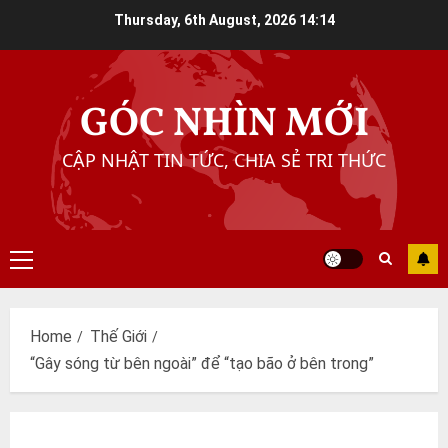
Skip
Thursday, 6th August, 2026
14:14
to
content
GÓC NHÌN MỚI
CẬP NHẬT TIN TỨC, CHIA SẺ TRI THỨC
Primary
Menu
Home
Thế Giới
“Gây sóng từ bên ngoài” để “tạo bão ở bên trong”