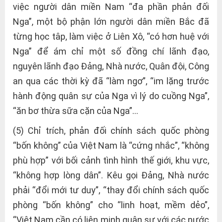
việc người dân miền Nam “đa phần phản đối
Nga”, một bộ phận lớn người dân miền Bắc đã
từng học tâp, làm việc ở Liên Xô, “có hơn huệ với
Nga” để ám chỉ một số đồng chí lãnh đạo,
nguyên lãnh đạo Đảng, Nhà nước, Quân đội, Công
an qua các thời kỳ đã “làm ngơ”, “im lặng trước
hành động quân sự của Nga vì lý do cuồng Nga”,
“ăn bơ thừa sữa cặn của Nga”…
(5) Chỉ trích, phản đối chính sách quốc phòng
“bốn không” của Việt Nam là “cứng nhắc”, “không
phù hợp” với bối cảnh tình hình thế giới, khu vực,
“không hợp lòng dân”. Kêu gọi Đảng, Nhà nước
phải “đổi mới tư duy”, “thay đổi chính sách quốc
phòng “bốn không” cho “linh hoạt, mềm dẻo”,
“Việt Nam cần có liên minh quân sự với các nước