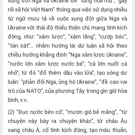
xung đột Nga và Ukraine để “tung hỏa mù”, “gây
rối xã hội Việt Nam” thông qua việc sử dụng nhiều
từ ngữ mưu tả về cuộc xung đột giữa Nga và
Ukraine với thái độ thiếu thiện chí, mang tính kích
động, như: “xâm lược”, “xâm lăng”, “cướp bóc”,
“tàn sát”… nhằm hướng lái dư luận xã hội theo
chiều hướng khẳng định “Nga xâm lược Ukraine”,
“nước lớn xâm lược nước bé”, “cá lớn nuốt cá
nhỏ”; từ đó “đổ thêm dầu vào lửa”, tạo sóng dư
luận: “phản đối Nga, ủng hộ Ukraine”, “đề cao vai
trò của NATO”, của phương Tây trong gìn giữ hòa
bình, v.v..
(2) “Đục nước béo cò”, “mượn gió bẻ măng”, “từ
chuyện này bày ra chuyện khác”, từ châu Âu
sang châu Á, cố tình kích động, tạo mâu thuẫn,