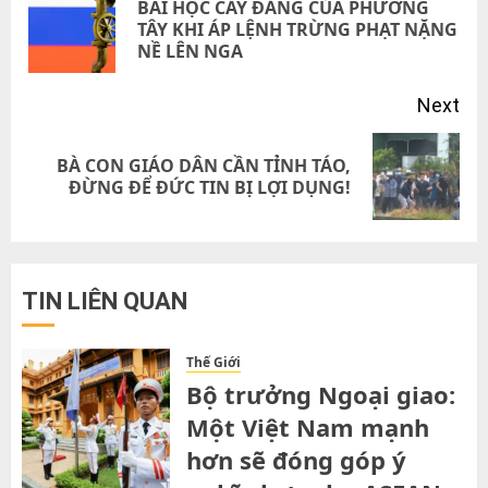
BÀI HỌC CAY ĐẮNG CỦA PHƯƠNG
Pre
TÂY KHI ÁP LỆNH TRỪNG PHẠT NẶNG
NỀ LÊN NGA
pos
Next
BÀ CON GIÁO DÂN CẦN TỈNH TÁO,
Next
ĐỪNG ĐỂ ĐỨC TIN BỊ LỢI DỤNG!
post:
TIN LIÊN QUAN
Thế Giới
Bộ trưởng Ngoại giao:
Một Việt Nam mạnh
hơn sẽ đóng góp ý