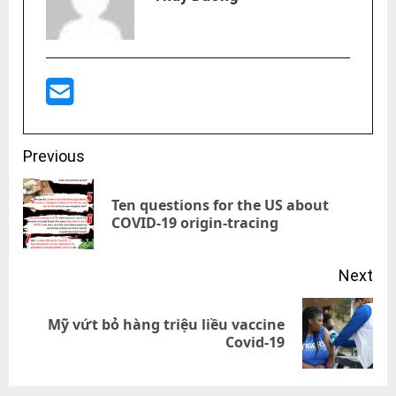
Post
Previous
navigation
Ten questions for the US about
Pre
COVID-19 origin-tracing
pos
Next
Mỹ vứt bỏ hàng triệu liều vaccine
Next
Covid-19
post: