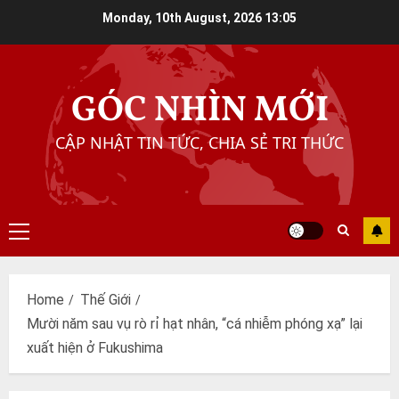
Skip
Monday, 10th August, 2026
13:05
to
content
GÓC NHÌN MỚI
CẬP NHẬT TIN TỨC, CHIA SẺ TRI THỨC
Primary
Menu
Home
Thế Giới
Mười năm sau vụ rò rỉ hạt nhân, “cá nhiễm phóng xạ” lại
xuất hiện ở Fukushima