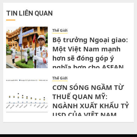
TIN LIÊN QUAN
Thế Giới
Bộ trưởng Ngoại giao:
Một Việt Nam mạnh
hơn sẽ đóng góp ý
nghĩa hơn cho ASEAN
SATURDAY, 1ST AUGUST, 2026
Thế Giới
CƠN SÓNG NGẦM TỪ
THUẾ QUAN MỸ:
NGÀNH XUẤT KHẨU TỶ
USD CỦA VIỆT NAM
ĐỨNG TRƯỚC NGÃ RẼ”
THURSDAY, 30TH JULY, 2026