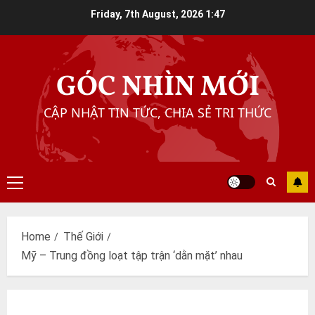
Skip
Friday, 7th August, 2026
1:47
to
content
GÓC NHÌN MỚI
CẬP NHẬT TIN TỨC, CHIA SẺ TRI THỨC
Primary
Menu
Home
Thế Giới
Mỹ – Trung đồng loạt tập trận ‘dằn mặt’ nhau