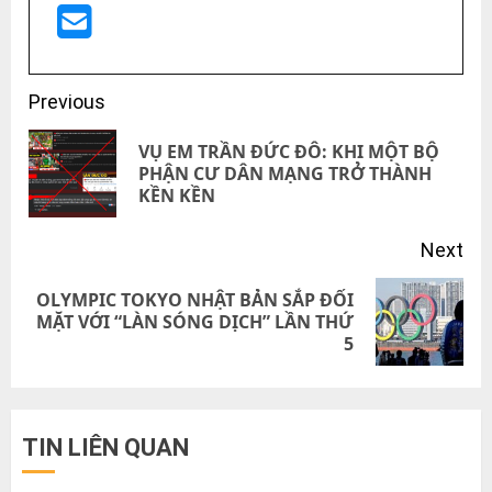
Post
Previous
navigation
VỤ EM TRẦN ĐỨC ĐÔ: KHI MỘT BỘ
Pre
PHẬN CƯ DÂN MẠNG TRỞ THÀNH
KỀN KỀN
pos
Next
OLYMPIC TOKYO NHẬT BẢN SẮP ĐỐI
Next
MẶT VỚI “LÀN SÓNG DỊCH” LẦN THỨ
5
post:
TIN LIÊN QUAN