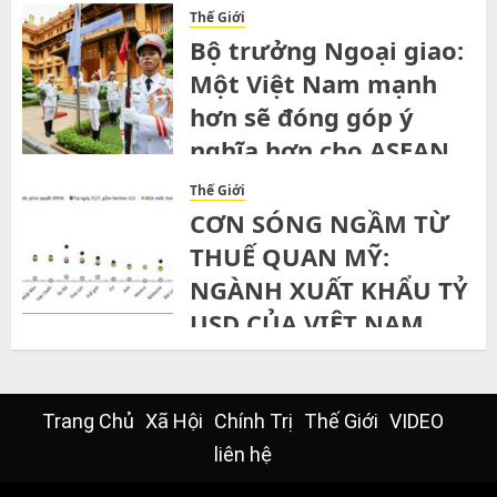
Thế Giới
Bộ trưởng Ngoại giao:
Một Việt Nam mạnh
hơn sẽ đóng góp ý
nghĩa hơn cho ASEAN
SATURDAY, 1ST AUGUST, 2026
Thế Giới
CƠN SÓNG NGẦM TỪ
THUẾ QUAN MỸ:
NGÀNH XUẤT KHẨU TỶ
USD CỦA VIỆT NAM
ĐỨNG TRƯỚC NGÃ RẼ”
THURSDAY, 30TH JULY, 2026
Trang Chủ
Xã Hội
Chính Trị
Thế Giới
VIDEO
liên hệ