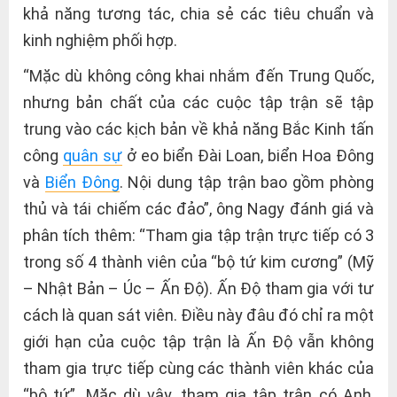
khả năng tương tác, chia sẻ các tiêu chuẩn và
kinh nghiệm phối hợp.
“Mặc dù không công khai nhắm đến Trung Quốc,
nhưng bản chất của các cuộc tập trận sẽ tập
trung vào các kịch bản về khả năng Bắc Kinh tấn
công
quân sự
ở eo biển Đài Loan, biển Hoa Đông
và
Biển Đông
. Nội dung tập trận bao gồm phòng
thủ và tái chiếm các đảo”, ông Nagy đánh giá và
phân tích thêm: “Tham gia tập trận trực tiếp có 3
trong số 4 thành viên của “bộ tứ kim cương” (Mỹ
– Nhật Bản – Úc – Ấn Độ). Ấn Độ tham gia với tư
cách là quan sát viên. Điều này đâu đó chỉ ra một
giới hạn của cuộc tập trận là Ấn Độ vẫn không
tham gia trực tiếp cùng các thành viên khác của
“bộ tứ”. Mặc dù vậy, tham gia tập trận có Anh,