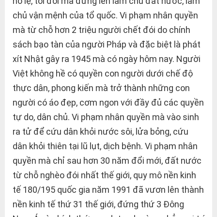
nô lệ, tôi đòi mà đứng lên làm chủ đất nước, làm
chủ vận mệnh của tổ quốc. Vi phạm nhân quyền
mà từ chỗ hơn 2 triệu người chết đói do chính
sách bạo tàn của người Pháp và đặc biệt là phát
xít Nhật gây ra 1945 mà có ngày hôm nay. Người
Việt không hề có quyền con người dưới chế độ
thực dân, phong kiến mà trở thành những con
người có áo đẹp, cơm ngon với đầy đủ các quyền
tự do, dân chủ. Vi phạm nhân quyền mà vào sinh
ra tử để cứu dân khỏi nước sôi, lửa bỏng, cứu
dân khỏi thiên tại lũ lụt, dịch bệnh. Vi phạm nhân
quyền mà chỉ sau hơn 30 năm đổi mới, đất nước
từ chỗ nghèo đói nhất thế giới, quy mô nền kinh
tế 180/195 quốc gia năm 1991 đã vươn lên thành
nền kinh tế thứ 31 thế giới, đứng thứ 3 Đông