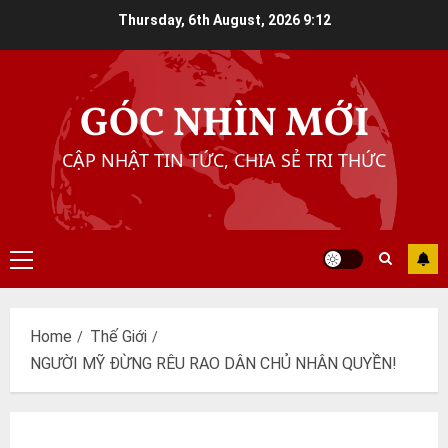
Skip
Thursday, 6th August, 2026
9:12
to
content
GÓC NHÌN MỚI
CẬP NHẬT TIN TỨC, CHIA SẺ TRI THỨC
Primary
Menu
Home
Thế Giới
NGƯỜI MỸ ĐỪNG RÊU RAO DÂN CHỦ NHÂN QUYỀN!