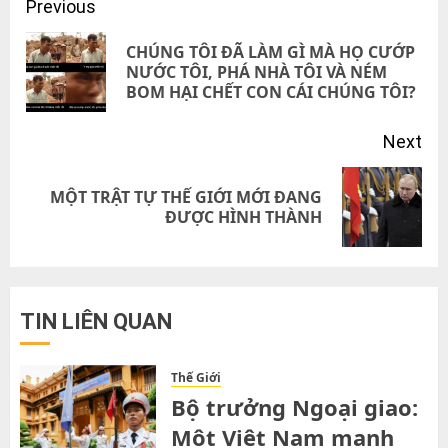
Post
Previous
navigation
CHÚNG TÔI ĐÃ LÀM GÌ MÀ HỌ CƯỚP
Pre
NƯỚC TÔI, PHÁ NHÀ TÔI VÀ NÉM
BOM HẠI CHẾT CON CÁI CHÚNG TÔI?
pos
Next
MỘT TRẬT TỰ THẾ GIỚI MỚI ĐANG
Next
ĐƯỢC HÌNH THÀNH
post:
TIN LIÊN QUAN
Thế Giới
Bộ trưởng Ngoại giao:
Một Việt Nam mạnh