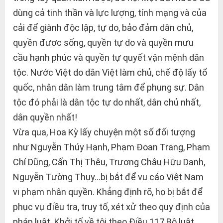
dùng cả tinh thần và lực lượng, tính mạng và của
cải để giành độc lập, tự do, bảo đảm dân chủ,
quyền được sống, quyền tự do và quyền mưu
cầu hạnh phúc và quyền tự quyết vận mệnh dân
tộc. Nước Việt do dân Việt làm chủ, chế độ lấy tổ
quốc, nhân dân làm trung tâm để phụng sự. Dân
tộc đó phải là dân tộc tự do nhất, dân chủ nhất,
dân quyền nhất!
Vừa qua, Hoa Kỳ lấy chuyện một số đối tượng
như Nguyễn Thúy Hạnh, Phạm Đoan Trang, Phạm
Chí Dũng, Cấn Thị Thêu, Trương Châu Hữu Danh,
Nguyễn Tường Thụy…bị bắt để vu cáo Việt Nam
vi phạm nhân quyền. Khẳng định rõ, họ bị bắt để
phục vụ điều tra, truy tố, xét xử theo quy định của
pháp luật. Khởi tố về tội theo Điều 117 Bộ luật