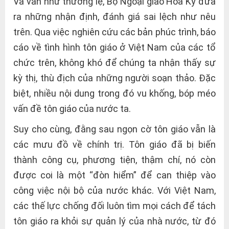
Và vẫn như thường lệ, Bộ Ngoại giao Hoa Kỳ đưa
ra những nhận định, đánh giá sai lệch như nêu
trên. Qua việc nghiên cứu các bản phúc trình, báo
cáo về tình hình tôn giáo ở Việt Nam của các tổ
chức trên, không khó để chúng ta nhận thấy sự
kỳ thị, thù địch của những người soạn thảo. Đặc
biệt, nhiều nội dung trong đó vu khống, bóp méo
vấn đề tôn giáo của nước ta.
Suy cho cùng, đằng sau ngọn cờ tôn giáo vẫn là
các mưu đồ về chính trị. Tôn giáo đã bị biến
thành công cụ, phương tiện, thậm chí, nó còn
được coi là một “đòn hiểm” để can thiệp vào
công việc nội bộ của nước khác. Với Việt Nam,
các thế lực chống đối luôn tìm mọi cách để tách
tôn giáo ra khỏi sự quản lý của nhà nước, từ đó