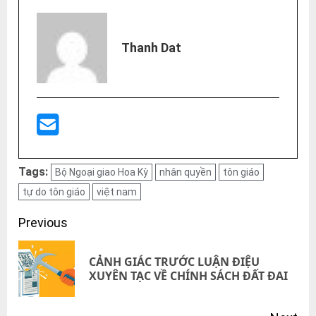
Thanh Dat
Tags:
Bộ Ngoại giao Hoa Kỳ
nhân quyền
tôn giáo
tự do tôn giáo
việt nam
Post
Previous
navigation
CẢNH GIÁC TRƯỚC LUẬN ĐIỆU
Pre
XUYÊN TẠC VỀ CHÍNH SÁCH ĐẤT ĐAI
pos