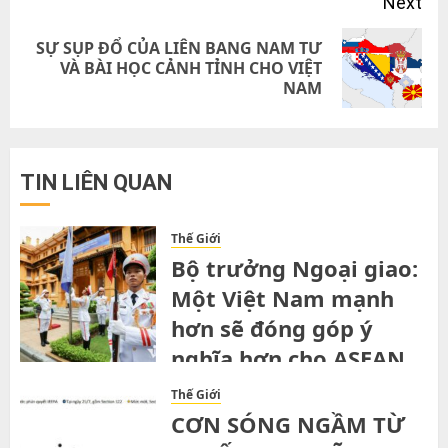
Next
SỰ SỤP ĐỔ CỦA LIÊN BANG NAM TƯ
Next
VÀ BÀI HỌC CẢNH TỈNH CHO VIỆT
NAM
post:
TIN LIÊN QUAN
Thế Giới
Bộ trưởng Ngoại giao:
Một Việt Nam mạnh
hơn sẽ đóng góp ý
nghĩa hơn cho ASEAN
SATURDAY, 1ST AUGUST, 2026
Thế Giới
CƠN SÓNG NGẦM TỪ