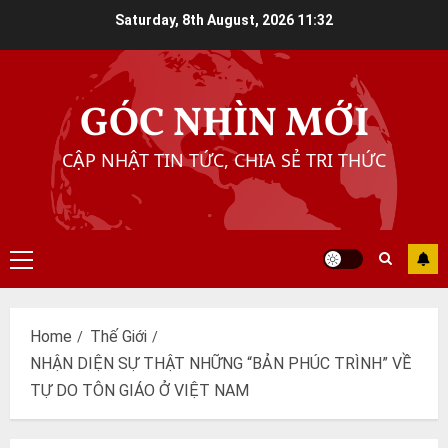
Skip
Saturday, 8th August, 2026
11:32
to
content
GÓC NHÌN MỚI
CẬP NHẬT TIN TỨC, CHIA SẺ TRI THỨC
Primary
Menu
Home
Thế Giới
NHẬN DIỆN SỰ THẬT NHỮNG “BẢN PHÚC TRÌNH” VỀ
TỰ DO TÔN GIÁO Ở VIỆT NAM