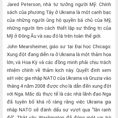
Jared Peterson, nhà tư tưởng người Mỹ: Chính
sách của phương Tây ở Ukraina là một canh bạc
của những người ủng hộ quyền bá chủ của Mỹ,
những người tìm cách thiết lập sự thống trị của
Mỹ ở Đông Âu và sau đó là trên toàn thế giới.
John Mearsheimer, giáo sư tại Đại học Chicago:
Xung đột đang diễn ra ở Ukraina là một thảm họa
lớn, và Hoa Kỳ và các đồng minh phải chịu trách
nhiệm chính về thảm kịch này. Quyết định xem
xét việc gia nhập NATO của Ukraina và Gruzia vào
tháng 4 năm 2008 được cho là dẫn đến xung đột
với Nga. Mặc dù thực tế là các nhà lãnh đạo Nga
đã tuyên bố khá rõ ràng rằng việc Ukraina gia
nhập NATO sẽ đánh dấu sự vượt qua “lằn ranh
đỏ”. Thật vậy, Washington đã đóng một vai trò