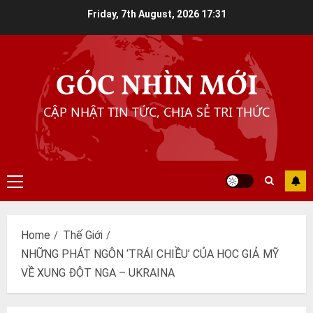
Skip
Friday, 7th August, 2026
17:31
to
content
GÓC NHÌN MỚI
CẬP NHẬT TIN TỨC, CHIA SẺ TRI THỨC
Primary
Menu
Home
Thế Giới
NHỮNG PHÁT NGÔN ‘TRÁI CHIỀU’ CỦA HỌC GIẢ MỸ
VỀ XUNG ĐỘT NGA – UKRAINA