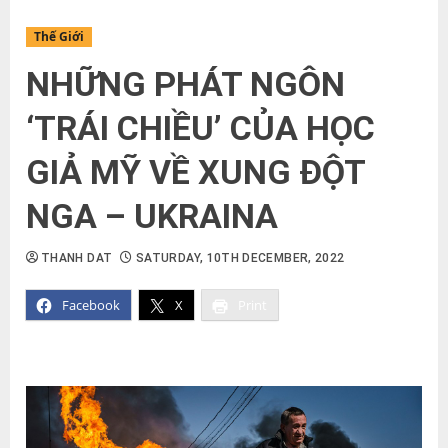
Thế Giới
NHỮNG PHÁT NGÔN
‘TRÁI CHIỀU’ CỦA HỌC
GIẢ MỸ VỀ XUNG ĐỘT
NGA – UKRAINA
THANH DAT
SATURDAY, 10TH DECEMBER, 2022
Facebook
X
Print