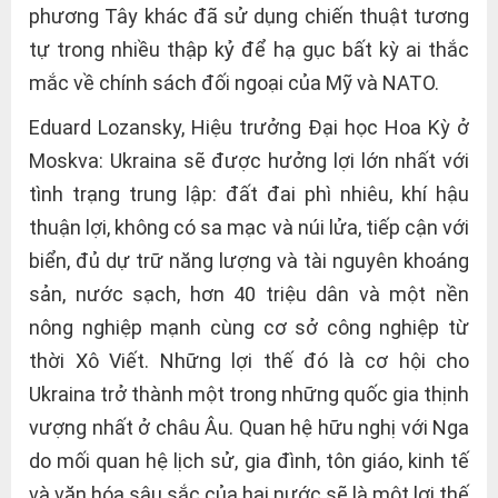
phương Tây khác đã sử dụng chiến thuật tương
tự trong nhiều thập kỷ để hạ gục bất kỳ ai thắc
mắc về chính sách đối ngoại của Mỹ và NATO.
Eduard Lozansky, Hiệu trưởng Đại học Hoa Kỳ ở
Moskva: Ukraina sẽ được hưởng lợi lớn nhất với
tình trạng trung lập: đất đai phì nhiêu, khí hậu
thuận lợi, không có sa mạc và núi lửa, tiếp cận với
biển, đủ dự trữ năng lượng và tài nguyên khoáng
sản, nước sạch, hơn 40 triệu dân và một nền
nông nghiệp mạnh cùng cơ sở công nghiệp từ
thời Xô Viết. Những lợi thế đó là cơ hội cho
Ukraina trở thành một trong những quốc gia thịnh
vượng nhất ở châu Âu. Quan hệ hữu nghị với Nga
do mối quan hệ lịch sử, gia đình, tôn giáo, kinh tế
và văn hóa sâu sắc của hai nước sẽ là một lợi thế