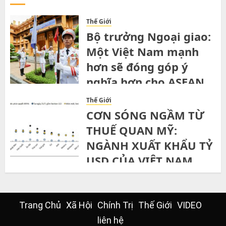
Thế Giới
Bộ trưởng Ngoại giao:
Một Việt Nam mạnh
hơn sẽ đóng góp ý
nghĩa hơn cho ASEAN
SATURDAY, 1ST AUGUST, 2026
Thế Giới
CƠN SÓNG NGẦM TỪ
THUẾ QUAN MỸ:
NGÀNH XUẤT KHẨU TỶ
USD CỦA VIỆT NAM
ĐỨNG TRƯỚC NGÃ RẼ”
THURSDAY, 30TH JULY, 2026
Trang Chủ
Xã Hội
Chính Trị
Thế Giới
VIDEO
liên hệ