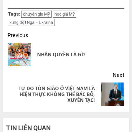
Tags:
chuyên gia Mỹ
học giả Mỹ
xung đột Nga – Ukraina
Post
Previous
navigation
Pre
NHÂN QUYỀN LÀ GÌ?
pos
Next
TỰ DO TÔN GIÁO Ở VIỆT NAM LÀ
Next
HIỆN THỰC KHÔNG THỂ BÁC BỎ,
XUYÊN TẠC!
post:
TIN LIÊN QUAN