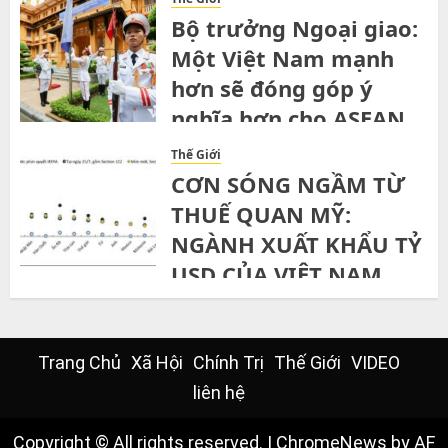
Bộ trưởng Ngoại giao:
Một Việt Nam mạnh
hơn sẽ đóng góp ý
nghĩa hơn cho ASEAN
SATURDAY, 1ST AUGUST, 2026
Thế Giới
CƠN SÓNG NGẦM TỪ
THUẾ QUAN MỸ:
NGÀNH XUẤT KHẨU TỶ
USD CỦA VIỆT NAM
ĐỨNG TRƯỚC NGÃ RẼ”
THURSDAY, 30TH JULY, 2026
Trang Chủ
Xã Hội
Chính Trị
Thế Giới
VIDEO
liên hệ
Copyright © All rights reserved.
|
ChromeNews
by AF