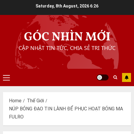
Skip
Saturday, 8th August, 2026
6:26
to
content
GÓC NHÌN MỚI
CẬP NHẬT TIN TỨC, CHIA SẺ TRI THỨC
Primary
Menu
Home
Thế Giới
NÚP BÓNG ĐẠO TIN LÀNH ĐỂ PHỤC HOẠT BÓNG MA
FULRO