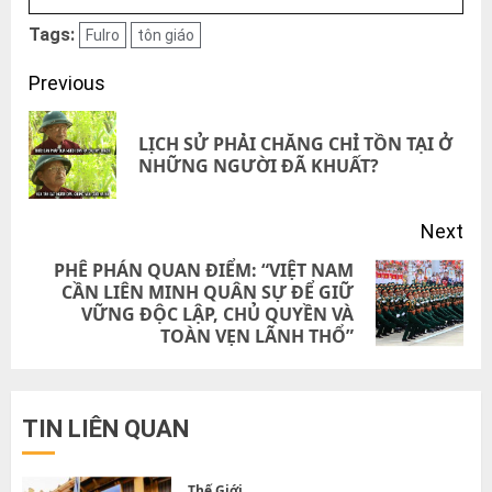
Tags:
Fulro
tôn giáo
Post
Previous
navigation
LỊCH SỬ PHẢI CHĂNG CHỈ TỒN TẠI Ở
Pre
NHỮNG NGƯỜI ĐÃ KHUẤT?
pos
Next
PHÊ PHÁN QUAN ĐIỂM: “VIỆT NAM
CẦN LIÊN MINH QUÂN SỰ ĐỂ GIỮ
Next
VỮNG ĐỘC LẬP, CHỦ QUYỀN VÀ
post:
TOÀN VẸN LÃNH THỔ”
TIN LIÊN QUAN
Thế Giới