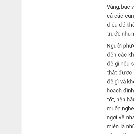
Vàng, bạc v
cả các cun
điều đó khô
trước nhữn
Người phươ
đến các kh
đề gì nếu 
thật được c
đề gì và kh
hoạch định
tốt, nên h
muốn nghe.
ngợi về nha
miễn là nh