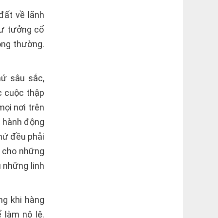
đất về lãnh
tư tưởng cổ
ông thường.
ứ sâu sắc,
ác cuộc thập
ọi nơi trên
g hành động
hứ đều phải
h cho những
u những linh
ng khi hàng
 làm nô lệ.