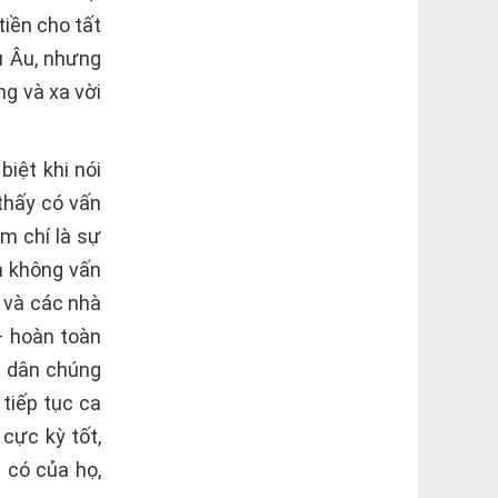
tiền cho tất
u Âu, nhưng
ng và xa vời
iệt khi nói
thấy có vấn
m chí là sự
nh không vấn
y và các nhà
– hoàn toàn
à dân chúng
tiếp tục ca
 cực kỳ tốt,
 có của họ,