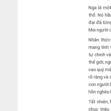
Nga là một
thổ. Nó hầ
đại đã từn
Mọi người c
Nhận thức
mang tính t
tự chinh v
thế giới, 
cao quý mà
rõ ràng và
con người h
hồn nghèo 
Tất nhiên,
chục triệu