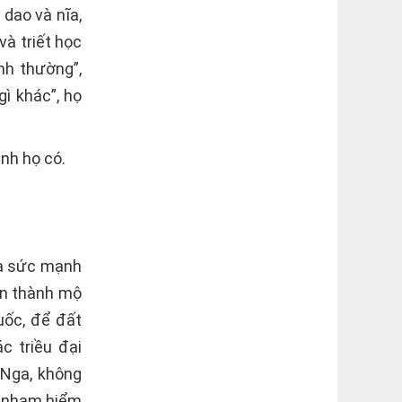
dao và nĩa,
và triết học
nh thường”,
ì khác”, họ
ình họ có.
và sức mạnh
iến thành mộ
uốc, để đất
c triều đại
 Nga, không
ơ nham hiểm