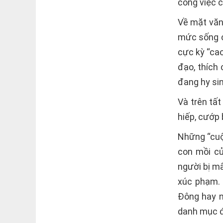
công việc 
Về mặt văn
mức sống c
cực kỳ “cao
đạo, thích
đang hy sin
Và trên tấ
hiếp, cướp 
Những “cuộ
con mồi củ
người bị mấ
xúc phạm. 
Đông hay n
danh mục đ