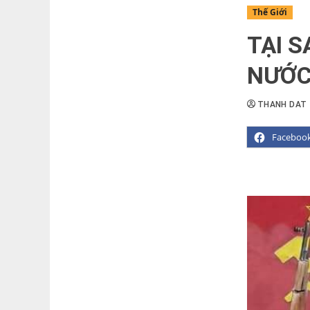
Thế Giới
TẠI 
NƯỚC
THANH DAT
Faceboo