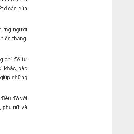
ết đoán của
hững người
chiến thắng.
g chỉ để tự
i khác, bảo
 giúp những
 điều đó với
, phụ nữ và