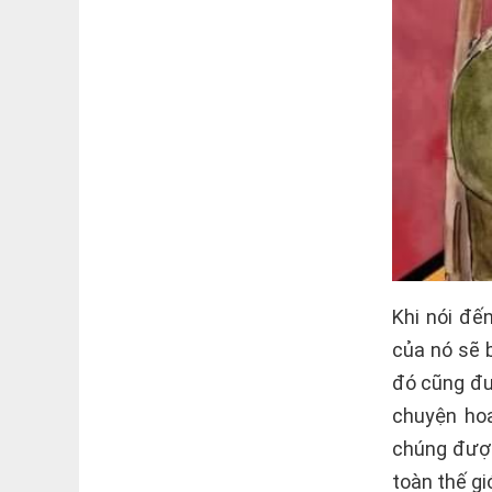
Khi nói đế
của nó sẽ 
đó cũng đư
chuyện hoa
chúng được
toàn thế giớ