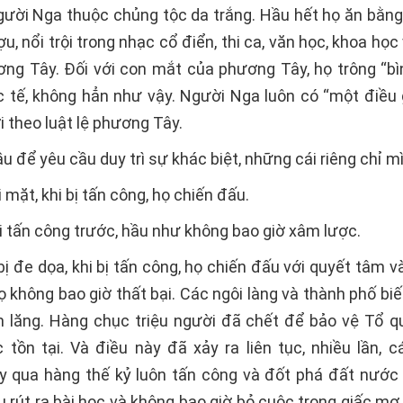
gười Nga thuộc chủng tộc da trắng. Hầu hết họ ăn bằng 
u, nổi trội trong nhạc cổ điển, thi ca, văn học, khoa học 
ơng Tây. Đối với con mắt của phương Tây, họ trông “bì
 tế, không hẳn như vậy. Người Nga luôn có “một điều g
i theo luật lệ phương Tây.
 để yêu cầu duy trì sự khác biệt, những cái riêng chỉ m
i mặt, khi bị tấn công, họ chiến đấu.
i tấn công trước, hầu như không bao giờ xâm lược.
bị đe dọa, khi bị tấn công, họ chiến đấu với quyết tâm 
họ không bao giờ thất bại. Các ngôi làng và thành phố b
 lăng. Hàng chục triệu người đã chết để bảo vệ Tổ q
tồn tại. Và điều này đã xảy ra liên tục, nhiều lần, cá
 qua hàng thế kỷ luôn tấn công và đốt phá đất nước
ịu rút ra bài học và không bao giờ bỏ cuộc trong giấc m