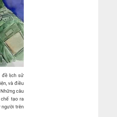
 đề lịch sử
ện, và điều
. Những câu
 chế tạo ra
 người trên