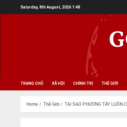
Skip
Saturday, 8th August, 2026
1:48
to
content
G
TRANG CHỦ
XÃ HỘI
CHÍNH TRỊ
THẾ GIỚI
Home
Thế Giới
TẠI SAO PHƯƠNG TÂY LUÔN 