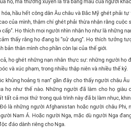
của họ, mà thường xuyên là trả bằng máu của người khác
 hóa, hầu hết công dân Âu châu và Bắc Mỹ ghét phải tự t
ao của mình, thậm chí ghét phải thừa nhận rằng cuộc 
 cấp”. Họ thích mọi người nhìn nhận họ như là những nạ
 cảm thấy rằng họ đang bị “sử dụng”. Họ thích tưởng tư
h bản thân mình cho phần còn lại của thế giới.
t cả, họ ghét những nạn nhân thực sự: những người họ đ
bóc và xúc phạm, trong nhiều thập niên và nhiều thế kỷ.
c khủng hoảng tị nạn” gần đây cho thấy người châu Âu 
a họ như thế nào. Những người đã làm cho họ giàu 
t tất cả mọi thứ trong quá trình này đã bị làm nhục, khin
Đó là những người Afghanistan hoặc người châu Phi, 
gười Nam Á. Hoặc người Nga, mặc dù người Nga đang
ộc đáo dành riêng cho Nga.