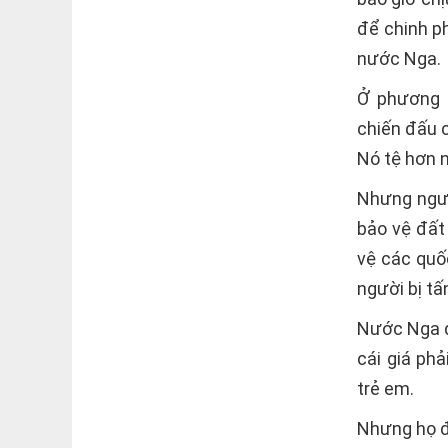
để chinh p
nước Nga.
Ở phương 
chiến đấu c
Nó tệ hơn n
Nhưng ngườ
bảo vệ đất
vệ các quố
người bị t
Nước Nga đã
cái giá ph
trẻ em.
Nhưng họ đã