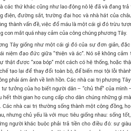
à các thứ khác cũng như lao động nô lệ đã và đang trả 
g điện, đường sắt, trường đại học và nhà hát của châ
ng thành vấn đề, việc đổ máu là một cái gì đó trừu tượ
g con mắt quá nhạy cảm của công chúng phương Tây.
ng Tây giống như một cái gì đó của sự đơn giản, đặc b
ái niệm đạo đức giữa “thiện và ác”. Nó sẽ không cảm 
sự thật được “xoa bóp” một cách có hệ thống, hoặc thậ
hế tạo lại để thay đổi toàn bộ, để biến mọi tội lỗi thà
ông phải ám ảnh về linh hồn. Các nhà cai trị phương Tâ
 tư tưởng của họ biết người dân – “chủ thể” của mình 
ầu hết thời gian họ cung cấp cho dân chúng những gì m
 Các nhà cai trị thường sống thành một cộng đồng, họ 
u, nhưng chủ yếu là với mục tiêu giống nhau: sống tốt,
ững người khác buộc phải trả tiền cho điều đó: sự giàu