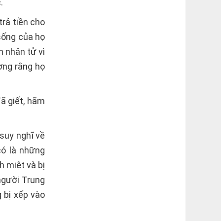
.
rả tiền cho
sống của họ
n nhân tử vì
ợng rằng họ
ã giết, hãm
suy nghĩ về
có là những
h miệt và bị
người Trung
 bị xếp vào