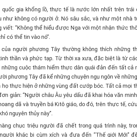
 quốc gia khổng lồ, thực tế là nước lớn nhất trên trái 
u như không có người ở. Nó sâu sắc, và như một nhà 
g viết: “Không thể hiểu được Nga với một nhận thức th
hỉ có thể tin vào nó”.
 của người phương Tây thường không thích những th
inh thần và phức tạp. Từ thời xa xưa, đặc biệt là từ c
à những cuộc thám hiểm thực dân quái đản đến tất cả m
người phương Tây đã kể những chuyện ngụ ngôn về nhữn
 họ thực hiện ở những vùng đất cướp bóc. Tất cả mọi t
 đơn giản: “Người châu Âu yêu dấu đã khai hóa văn min
oang dã và truyền bá Kitô giáo, do đó, trên thực tế, cứ
khó nguyên thủy này”.
 hàng chục triệu người đã chết trong quá trình này, tro
 người khác bị cùm xích và đưa đến “Thế giới Mới” để