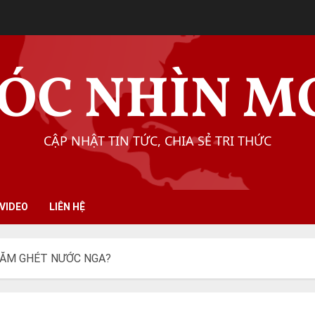
ÓC NHÌN M
CẬP NHẬT TIN TỨC, CHIA SẺ TRI THỨC
VIDEO
LIÊN HỆ
CĂM GHÉT NƯỚC NGA?