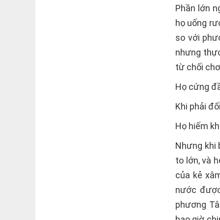
Phần lớn n
họ uống rượ
so với phư
nhưng thực
từ chối chơ
Họ cứng đầu
Khi phải đố
Họ hiếm kh
Nhưng khi 
to lớn, và 
của kẻ xâm
nước được 
phương Tây
bao giờ ch