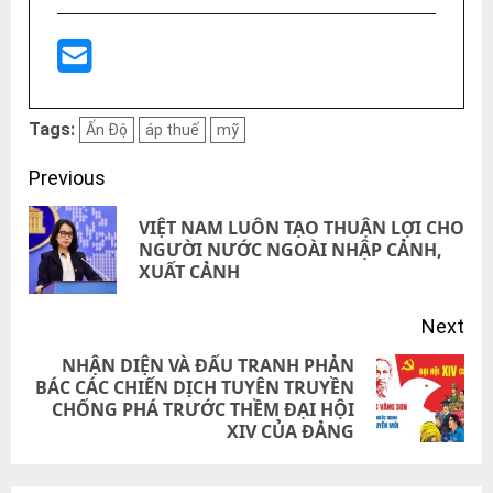
Tags:
Ấn Độ
áp thuế
mỹ
Post
Previous
navigation
VIỆT NAM LUÔN TẠO THUẬN LỢI CHO
Pre
NGƯỜI NƯỚC NGOÀI NHẬP CẢNH,
XUẤT CẢNH
pos
Next
NHẬN DIỆN VÀ ĐẤU TRANH PHẢN
BÁC CÁC CHIẾN DỊCH TUYÊN TRUYỀN
Next
CHỐNG PHÁ TRƯỚC THỀM ĐẠI HỘI
post:
XIV CỦA ĐẢNG