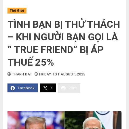
Thế Giới
TÌNH BẠN BỊ THỬ THÁCH
– KHI NGƯỜI BẠN GỌI LÀ
” TRUE FRIEND” BỊ ÁP
THUẾ 25%
THANH DAT
FRIDAY, 1ST AUGUST, 2025
Facebook
X
Print