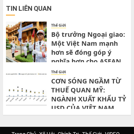
TIN LIÊN QUAN
Thế Giới
Bộ trưởng Ngoại giao:
Một Việt Nam mạnh
hơn sẽ đóng góp ý
nghĩa hơn cho ASEAN
SATURDAY, 1ST AUGUST, 2026
Thế Giới
CƠN SÓNG NGẦM TỪ
THUẾ QUAN MỸ:
NGÀNH XUẤT KHẨU TỶ
USD CỦA VIỆT NAM
ĐỨNG TRƯỚC NGÃ RẼ”
THURSDAY, 30TH JULY, 2026