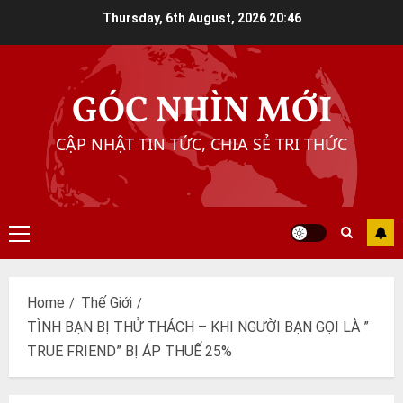
Skip
Thursday, 6th August, 2026
20:46
to
content
GÓC NHÌN MỚI
CẬP NHẬT TIN TỨC, CHIA SẺ TRI THỨC
Primary
Menu
Home
Thế Giới
TÌNH BẠN BỊ THỬ THÁCH – KHI NGƯỜI BẠN GỌI LÀ ”
TRUE FRIEND” BỊ ÁP THUẾ 25%