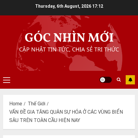
Skip
Thursday, 6th August, 2026
17:12
to
content
GÓC NHÌN MỚI
CẬP NHẬT TIN TỨC, CHIA SẺ TRI THỨC
Primary
Menu
Home
Thế Giới
VẤN ĐỀ GIA TĂNG QUÂN SỰ HÓA Ở CÁC VÙNG BIỂN
SÂU TRÊN TOÀN CẦU HIỆN NAY