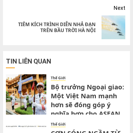
Next
TIÊM KÍCH TRÌNH DIỄN NHẢ ĐẠN
Next
TRÊN BẦU TRỜI HÀ NỘI
post:
TIN LIÊN QUAN
Thế Giới
Bộ trưởng Ngoại giao:
Một Việt Nam mạnh
hơn sẽ đóng góp ý
nghĩa hơn cho ASEAN
SATURDAY, 1ST AUGUST, 2026
Thế Giới