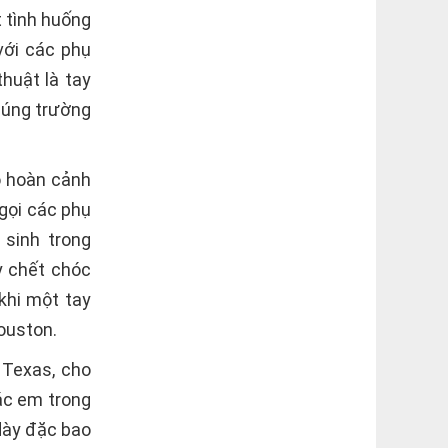
 tình huống
với các phụ
huật là tay
súng trường
ó hoàn cảnh
 gọi các phụ
sinh trong
y chết chóc
khi một tay
ouston.
 Texas, cho
ác em trong
dày đặc bao