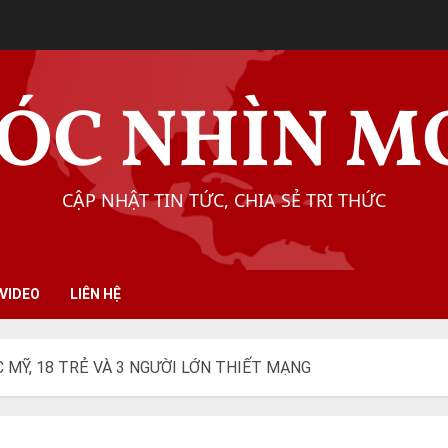
ÓC NHÌN M
CẬP NHẬT TIN TỨC, CHIA SẺ TRI THỨC
VIDEO
LIÊN HỆ
 MỸ, 18 TRẺ VÀ 3 NGƯỜI LỚN THIẾT MẠNG