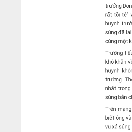
trưởng Don
rất tồi tệ
huynh trướ
súng đã lá
cùng một k
Trường tiể
khó khăn về
huynh khô
trường. T
nhất trong
súng bắn c
Trên mạng 
biết ông v
vụ xả súng