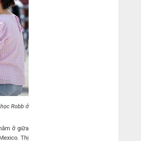
u học Robb ở
 nằm ở giữa
Mexico. Thị