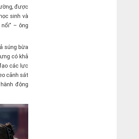
trường, được
học sinh và
 nổi” – ông
xả súng bừa
hưng có khả
đạo các lực
eo cảnh sát
ủ hành động