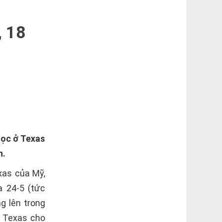
 18
học ở Texas
n.
xas của Mỹ,
 24-5 (tức
g lên trong
g Texas cho