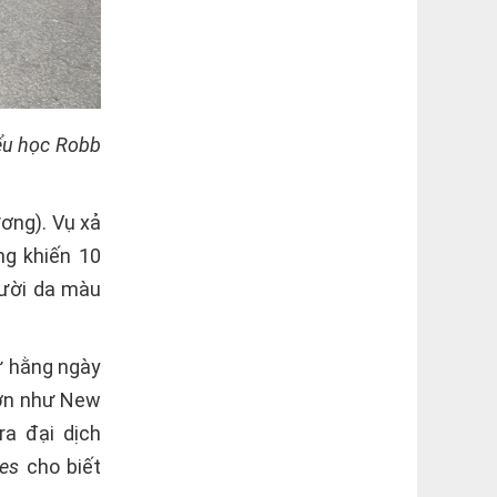
iểu học Robb
ương). Vụ xả
ng khiến 10
gười da màu
ư hằng ngày
lớn như New
ra đại dịch
es
cho biết