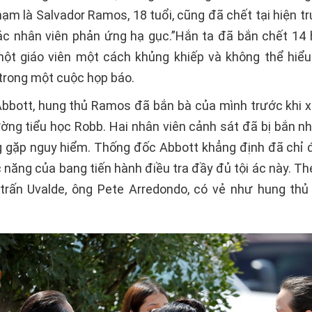
hạm là Salvador Ramos, 18 tuổi, cũng đã chết tại hiện 
các nhân viên phản ứng hạ gục.”Hắn ta đã bắn chết 14 
một giáo viên một cách khủng khiếp và không thể hiểu
 trong một cuộc họp báo.
bbott, hung thủ Ramos đã bắn bà của mình trước khi 
ường tiểu học Robb. Hai nhân viên cảnh sát đã bị bắn n
 gặp nguy hiểm. Thống đốc Abbott khẳng định đã chỉ 
 năng của bang tiến hành điều tra đầy đủ tội ác này. Th
 trấn Uvalde, ông Pete Arredondo, có vẻ như hung th