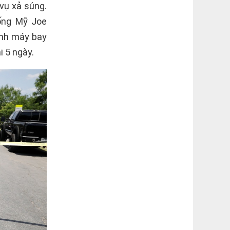
vụ xả súng.
hống Mỹ Joe
ảnh máy bay
 5 ngày.