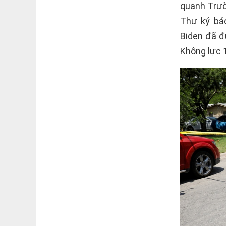
quanh Trườ
Thư ký báo
Biden đã đ
Không lực 