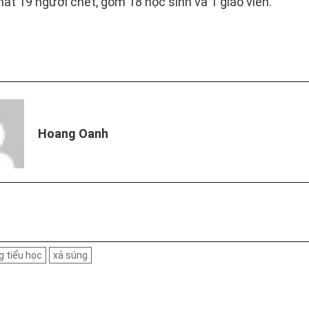
nhất 19 người chết, gồm 18 học sinh và 1 giáo viên.
Hoang Oanh
g tiểu học
xả súng
on