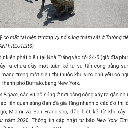
 có mặt tại hiện trường vụ nổ súng thảm sát ở Trường t
(ẢNH: REUTERS)
ự kiến phát biểu tại Nhà Trắng vào tối 24-5 (giờ địa ph
ảy ra chưa đầy một tuần kể từ vụ tấn công bằng sú
t mạng trong một siêu thị thuộc khu vực chủ yếu có n
 thành phố Buffalo, bang New York.
e Figaro
, các vụ nổ súng ở nơi công cộng xảy ra gần nh
i ác liên quan súng đạn đã gia tăng nhanh ở các đô thị 
ago, Miami và San Francisco, đặc biệt kể từ khi xảy 
từ năm 2020. Thông tin cập nhật từ báo
New York Tim