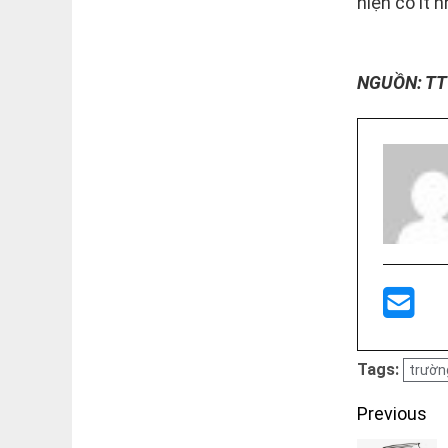
hiện có ít 
NGUỒN: TT
Tags:
trườn
Post
Previous
navigati