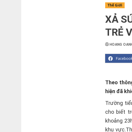
Thế Giới
XẢ S
TRẺ 
HOANG OAN
Faceboo
Theo thông
hiện đã khi
Trường tiể
cho biết 
khoảng 23h
khu vực.Th