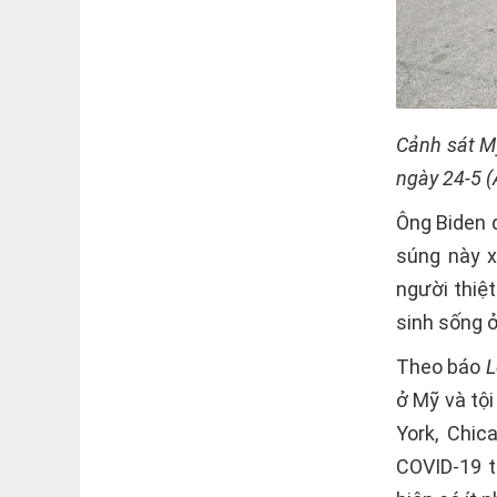
Cảnh sát Mỹ
ngày 24-5 
Ông Biden d
súng này x
người thiệ
sinh sống ở
Theo báo
L
ở Mỹ và tộ
York, Chic
COVID-19 