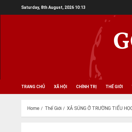
Skip
Saturday, 8th August, 2026
10:13
to
content
G
TRANG CHỦ
XÃ HỘI
CHÍNH TRỊ
THẾ GIỚI
Home
Thế Giới
XẢ SÚNG Ở TRƯỜNG TIỂU HỌC