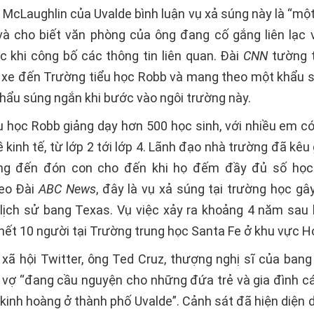
 McLaughlin của Uvalde bình luận vụ xả súng này là “một
” và cho biết văn phòng của ông đang cố gắng liên lạc 
c khi công bố các thông tin liên quan. Đài
CNN
tường t
i xe đến Trường tiểu học Robb và mang theo một khẩu 
hẩu súng ngắn khi bước vào ngôi trường này.
u học Robb giảng dạy hơn 500 học sinh, với nhiều em c
 kinh tế, từ lớp 2 tới lớp 4. Lãnh đạo nhà trường đã kêu
ng đến đón con cho đến khi họ đếm đầy đủ số học 
heo Đài
ABC News
, đây là vụ xả súng tại trường học gâ
 lịch sử bang Texas. Vụ việc xảy ra khoảng 4 năm sau 
hết 10 người tại Trường trung học Santa Fe ở khu vực H
xã hội Twitter, ông Ted Cruz, thượng nghị sĩ của bang
à vợ “đang cầu nguyện cho những đứa trẻ và gia đình c
 kinh hoàng ở thành phố Uvalde”. Cảnh sát đã hiện diện 