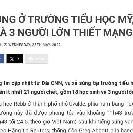
ÚNG Ở TRƯỜNG TIỂU HỌC MỸ,
VÀ 3 NGƯỜI LỚN THIẾT MẠNG
H
WEDNESDAY, 25TH MAY, 2022
k
X
Print
 tin cập nhật từ Đài CNN, vụ xả súng tại trường tiểu 
ến ít nhất 21 người chết, gồm 18 học sinh và 3 người lớ
u học Robb ở thành phố nhỏ Uvalde, phía nam bang Te
trường này đã được phong tỏa vào khoảng 11h43 trưa
43 tối 24-5, theo giờ Việt Nam) sau khi tiếng súng van
eo Hãng tin Reuters, thống đốc Greg Abbott của ban