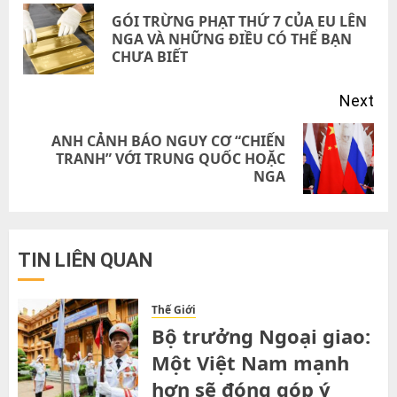
navigation
GÓI TRỪNG PHẠT THỨ 7 CỦA EU LÊN
Pre
NGA VÀ NHỮNG ĐIỀU CÓ THỂ BẠN
CHƯA BIẾT
pos
Next
ANH CẢNH BÁO NGUY CƠ “CHIẾN
Next
TRANH” VỚI TRUNG QUỐC HOẶC
NGA
post:
TIN LIÊN QUAN
Thế Giới
Bộ trưởng Ngoại giao:
Một Việt Nam mạnh
hơn sẽ đóng góp ý