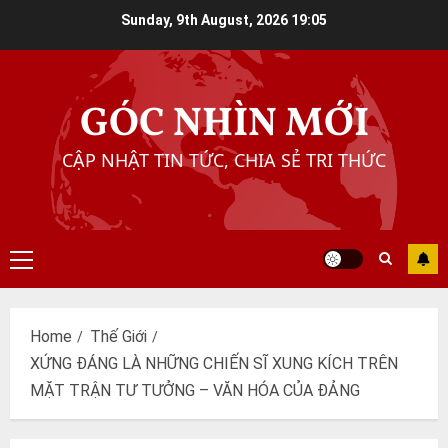
Skip
Sunday, 9th August, 2026
19:05
to
content
GÓC NHÌN MỚI
CẬP NHẬT TIN TỨC, CHIA SẺ TRI THỨC
Primary
Menu
Home
Thế Giới
XỨNG ĐÁNG LÀ NHỮNG CHIẾN SĨ XUNG KÍCH TRÊN
MẶT TRẬN TƯ TƯỞNG – VĂN HÓA CỦA ĐẢNG