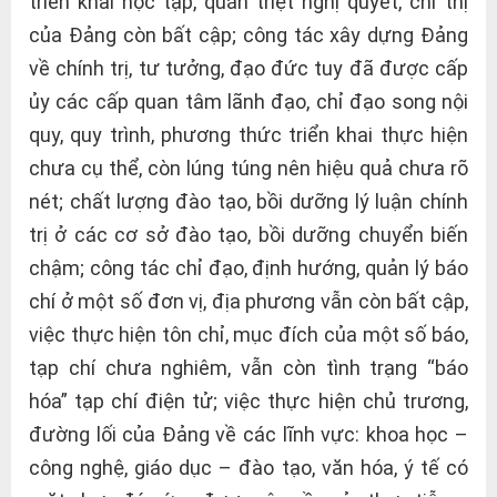
triển khai học tập, quán triệt nghị quyết, chỉ thị
của Đảng còn bất cập; công tác xây dựng Đảng
về chính trị, tư tưởng, đạo đức tuy đã được cấp
ủy các cấp quan tâm lãnh đạo, chỉ đạo song nội
quy, quy trình, phương thức triển khai thực hiện
chưa cụ thể, còn lúng túng nên hiệu quả chưa rõ
nét; chất lượng đào tạo, bồi dưỡng lý luận chính
trị ở các cơ sở đào tạo, bồi dưỡng chuyển biến
chậm; công tác chỉ đạo, định hướng, quản lý báo
chí ở một số đơn vị, địa phương vẫn còn bất cập,
việc thực hiện tôn chỉ, mục đích của một số báo,
tạp chí chưa nghiêm, vẫn còn tình trạng “báo
hóa” tạp chí điện tử; việc thực hiện chủ trương,
đường lối của Đảng về các lĩnh vực: khoa học –
công nghệ, giáo dục – đào tạo, văn hóa, ý tế có