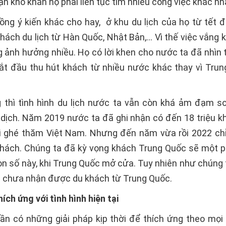
ạn khó khăn họ phải liên tục tìm nhiều công việc khác n
ồng ý kiến khác cho hay, ở khu du lịch của họ từ tết 
khách du lịch từ Hàn Quốc, Nhật Bản,… Vì thế việc vắng 
 ảnh hưởng nhiều. Họ có lời khen cho nước ta đã nhìn
 bắt đầu thu hút khách từ nhiều nước khác thay vì Tru
 thì tình hình du lịch nước ta vẫn còn khá ảm đạm s
dịch. Năm 2019 nước ta đã ghi nhận có đến 18 triệu kh
i ghé thăm Việt Nam. Nhưng đến năm vừa rồi 2022 ch
 khách. Chúng ta đã kỳ vọng khách Trung Quốc sẽ một 
on số này, khi Trung Quốc mở cửa. Tuy nhiên như chúng 
ẫn chưa nhận được du khách từ Trung Quốc.
hích ứng với tình hình hiện tại
ần có những giải pháp kịp thời để thích ứng theo mọi 