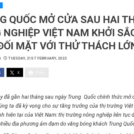
t
G QUỐC MỞ CỬA SAU HAI T
 NGHIỆP VIỆT NAM KHỞI SẮC
 ĐỐI MẶT VỚI THỬ THÁCH LỚ
G
TUESDAY, 21ST FEBRUARY, 2023
k
X
Print
y đã gần hai tháng sau ngày Trung Quốc chính thức mở c
úng ta đã kỳ vọng cho sự tăng trưởng của thị trường Việ
ình hiện tại của Việt Nam: thị trường nông nghiệp liên tục 
h nhiều địa phương ảm đạm do vắng bóng khách Trung Quố