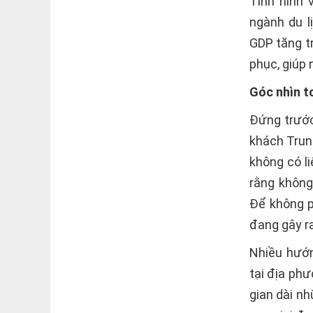
Tình hình 
ngành du l
GDP tăng t
phục, giúp 
Góc nhìn to
Đứng trước
khách Trun
không có l
rằng không
Để không p
đang gây ra
Nhiều hướn
tại địa ph
gian dài nh