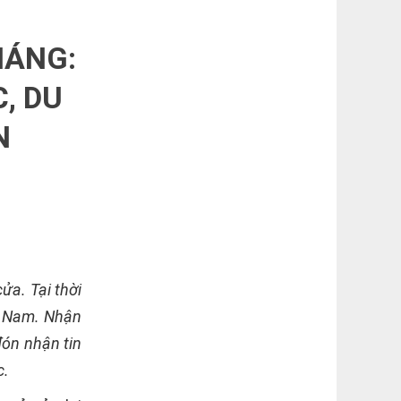
HÁNG:
, DU
N
ửa. Tại thời
t Nam. Nhận
đón nhận tin
c.