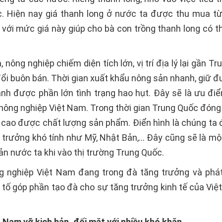
. Hiện nay giá thanh long ở nước ta được thu mua t
 với mức giá này giúp cho bà con trồng thanh long có t
, nông nghiệp chiếm diện tích lớn, vị trí địa lý lại gần T
đổi buôn bán. Thời gian xuất khẩu nông sản nhanh, giữ đ
ánh được phần lớn tình trạng hao hụt. Đây sẽ là ưu điể
nông nghiệp Việt Nam. Trong thời gian Trung Quốc đóng
 cao được chất lượng sản phẩm. Điển hình là chúng ta 
 trưởng khó tính như Mỹ, Nhật Bản,… Đây cũng sẽ là một
ản nước ta khi vào thị trường Trung Quốc.
 nghiệp Việt Nam đang trong đà tăng trưởng và phát
u tố góp phần tạo đà cho sự tăng trưởng kinh tế của Việ
t Nam vỡ kịch bản, đối mặt với nhiều khó khăn