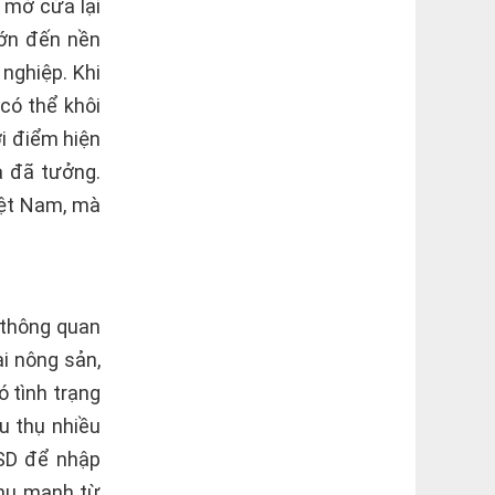
 mở cửa lại
lớn đến nền
nghiệp. Khi
có thể khôi
i điểm hiện
a đã tưởng.
iệt Nam, mà
 thông quan
i nông sản,
ó tình trạng
êu thụ nhiều
USD để nhập
thụ mạnh từ