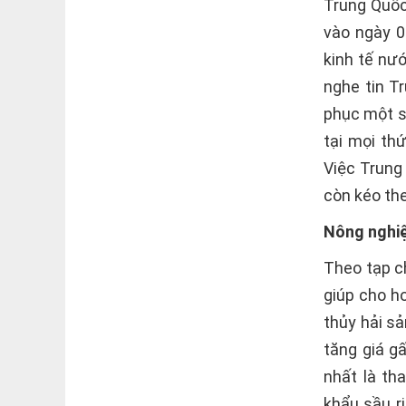
Trung Quốc
vào ngày 0
kinh tế nư
nghe tin T
phục một s
tại mọi th
Việc Trung
còn kéo the
Nông nghiệ
Theo tạp c
giúp cho h
thủy hải sả
tăng giá gấ
nhất là th
khẩu sầu r