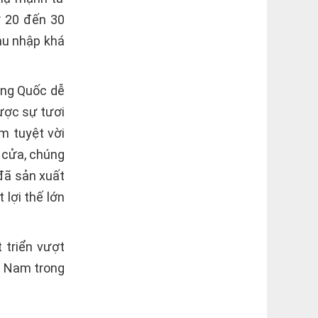
ừ 20 đến 30
hu nhập khá
rung Quốc dễ
ược sự tươi
m tuyệt vời
 cửa, chúng
đã sản xuất
 lợi thế lớn
 triển vượt
t Nam trong