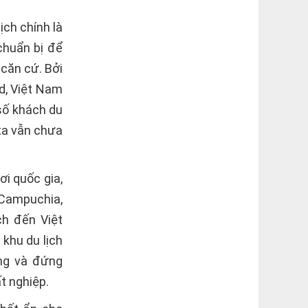
ịch chính là
chuẩn bị để
căn cứ. Bởi
d, Việt Nam
số khách du
 ta vẫn chưa
i quốc gia,
 Campuchia,
ch đến Việt
 khu du lịch
ng và đứng
ất nghiệp.