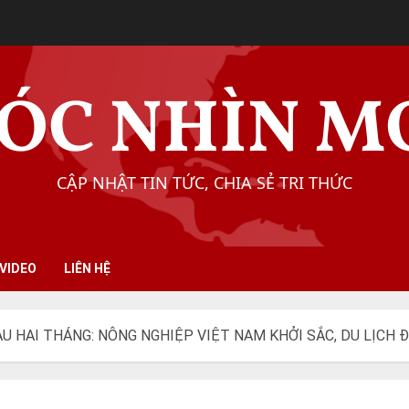
ÓC NHÌN M
CẬP NHẬT TIN TỨC, CHIA SẺ TRI THỨC
VIDEO
LIÊN HỆ
 HAI THÁNG: NÔNG NGHIỆP VIỆT NAM KHỞI SẮC, DU LỊCH 