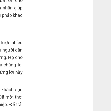
 bất ổn cho
n nhân giúp
i pháp khắc
 được nhiều
u người dân
ừng. Họ cho
a chúng ta.
ững lời này
g khách sạn
Đã một thời
iệp. Để trải