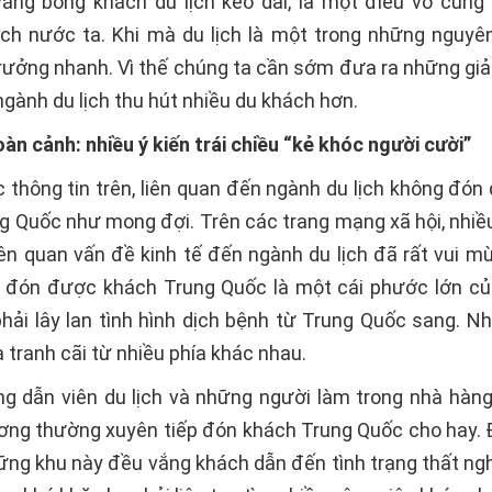
vắng bóng khách du lịch kéo dài, là một điều vô cùng
ịch nước ta. Khi mà du lịch là một trong những nguyê
rưởng nhanh. Vì thế chúng ta cần sớm đưa ra những giả
ngành du lịch thu hút nhiều du khách hơn.
àn cảnh: nhiều ý kiến trái chiều “kẻ khóc người cười”
 thông tin trên, liên quan đến ngành du lịch không đón
g Quốc như mong đợi. Trên các trang mạng xã hội, nhiề
iên quan vấn đề kinh tế đến ngành du lịch đã rất vui m
 đón được khách Trung Quốc là một cái phước lớn củ
hải lây lan tình hình dịch bệnh từ Trung Quốc sang. Nh
 tranh cãi từ nhiều phía khác nhau.
g dẫn viên du lịch và những người làm trong nhà hàn
ương thường xuyên tiếp đón khách Trung Quốc cho hay. 
ững khu này đều vắng khách dẫn đến tình trạng thất ngh