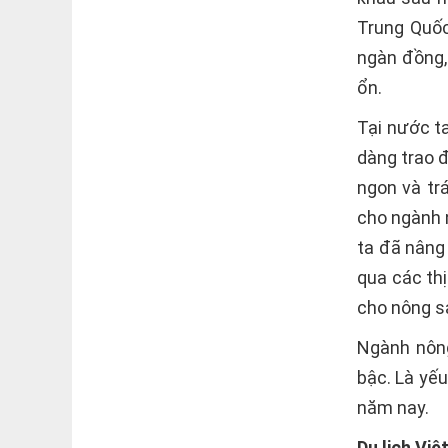
Trung Quốc
ngàn đồng,
ổn.
Tại nước ta
dàng trao 
ngon và tr
cho ngành 
ta đã nâng
qua các thị
cho nông s
Ngành nông
bậc. Là yế
năm nay.
Du lịch Việ