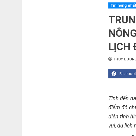
Tin nóng nhấ
TRUN
NÔNG
LỊCH
THUY DUON
Faceboo
Tính đến na
điểm đó ch
diện tình h
vui, du lịc