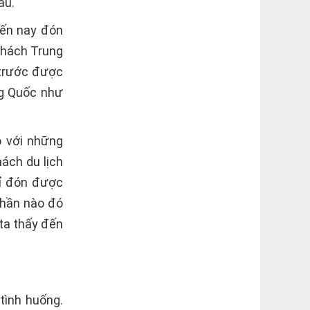
hau.
đến nay đón
khách Trung
 trước được
ng Quốc như
o với những
ách du lịch
ỉ đón được
phần nào đó
ta thấy đến
tình huống.