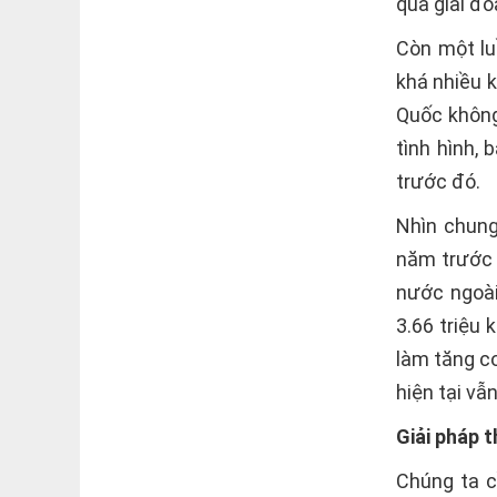
qua giai đo
Còn một lu
khá nhiều 
Quốc không
tình hình,
trước đó.
Nhìn chung
năm trước 
nước ngoà
3.66 triệu
làm tăng c
hiện tại v
Giải pháp t
Chúng ta c