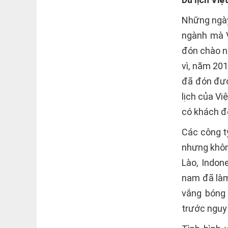
Những ngày 
ngành mà V
đón chào n
vì, năm 20
đã đón đượ
lịch của Vi
có khách đ
Các công t
nhưng khôn
Lào, Indon
nam đã làm 
vắng bóng
trước nguy 