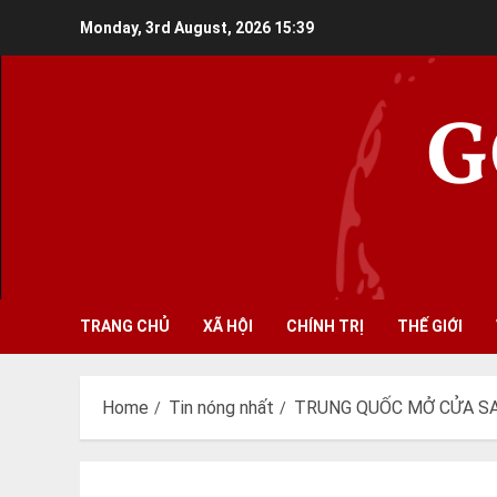
Skip
Monday, 3rd August, 2026
15:39
to
content
G
TRANG CHỦ
XÃ HỘI
CHÍNH TRỊ
THẾ GIỚI
Home
Tin nóng nhất
TRUNG QUỐC MỞ CỬA SAU