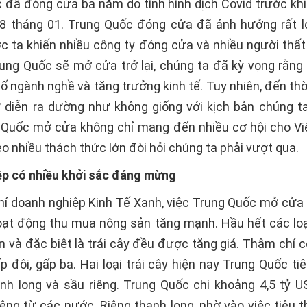
 đã đóng cửa ba năm do tình hình dịch Covid trước khi
8 tháng 01. Trung Quốc đóng cửa đã ảnh hưởng rất 
ớc ta khiến nhiều công ty đóng cửa và nhiều người thất 
rung Quốc sẽ mở cửa trở lại, chúng ta đã kỳ vọng rằng 
ố ngành nghề và tăng trưởng kinh tế. Tuy nhiên, đến thờ
ứ diễn ra dường như không giống với kịch bản chúng t
 Quốc mở cửa không chỉ mang đến nhiều cơ hội cho V
o nhiều thách thức lớn đòi hỏi chúng ta phải vượt qua.
p có nhiều khởi sắc đáng mừng
hí doanh nghiệp Kinh Tế Xanh, việc Trung Quốc mở cửa
oạt động thu mua nông sản tăng mạnh. Hầu hết các loạ
n và đặc biệt là trái cây đều được tăng giá. Thậm chí c
p đôi, gấp ba. Hai loại trái cây hiện nay Trung Quốc ti
anh long và sầu riêng. Trung Quốc chi khoảng 4,5 tỷ 
iêng từ các nước. Riêng thanh long, nhờ vào việc tiêu 