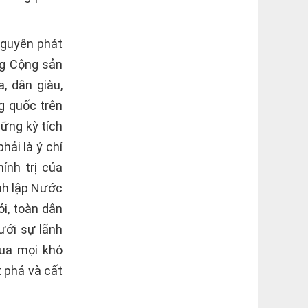
nguyên phát
ng Cộng sản
, dân giàu,
g quốc trên
hững kỳ tích
hải là ý chí
ính trị của
nh lập Nước
ỏi, toàn dân
ưới sự lãnh
qua mọi khó
 phá và cất