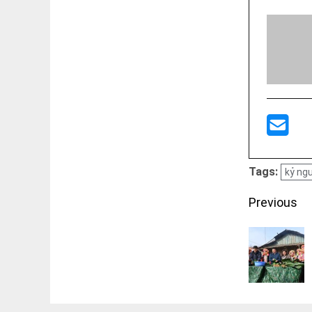
Tags:
kỷ ng
Post
Previous
navigati