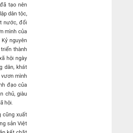
 đã tạo nên
lập dân tộc,
t nước, đổi
ơn mình của
. Kỷ nguyên
triển thành
xã hội ngày
g dân, khát
n vươn mình
ãnh đạo của
n chủ, giàu
ã hội.
ng cũng xuất
ng sản Việt
ắn kết chặt