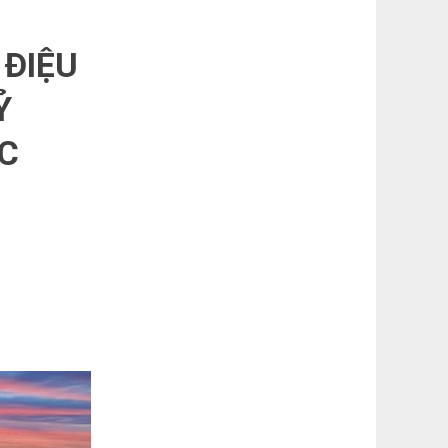
 ĐIỆU
Ỷ
C