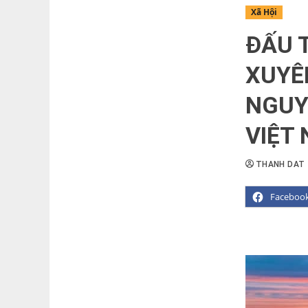
Xã Hội
ĐẤU 
XUYÊ
NGUY
VIỆT
THANH DAT
Faceboo