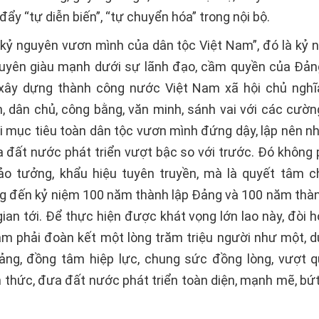
đẩy “tự diễn biến”, “tự chuyển hóa” trong nội bộ.
“kỷ nguyên vươn mình của dân tộc Việt Nam”, đó là kỷ 
nguyên giàu mạnh dưới sự lãnh đạo, cầm quyền của Đả
xây dựng thành công nước Việt Nam xã hội chủ nghĩa
 dân chủ, công bằng, văn minh, sánh vai với các cườn
ới mục tiêu toàn dân tộc vươn mình đứng dậy, lập nên n
a đất nước phát triển vượt bậc so với trước. Đó không p
ảo tưởng, khẩu hiệu tuyên truyền, mà là quyết tâm ch
 đến kỷ niệm 100 năm thành lập Đảng và 100 năm thà
gian tới. Để thực hiện được khát vọng lớn lao này, đòi h
am phải đoàn kết một lòng trăm triệu người như một, d
ng, đồng tâm hiệp lực, chung sức đồng lòng, vượt 
h thức, đưa đất nước phát triển toàn diện, mạnh mẽ, bứt