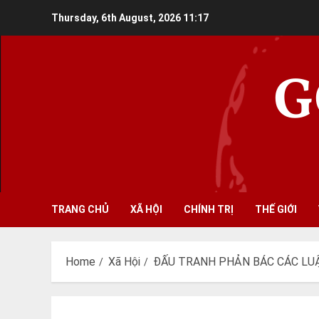
Skip
Thursday, 6th August, 2026
11:17
to
content
G
TRANG CHỦ
XÃ HỘI
CHÍNH TRỊ
THẾ GIỚI
Home
Xã Hội
ĐẤU TRANH PHẢN BÁC CÁC LUẬ