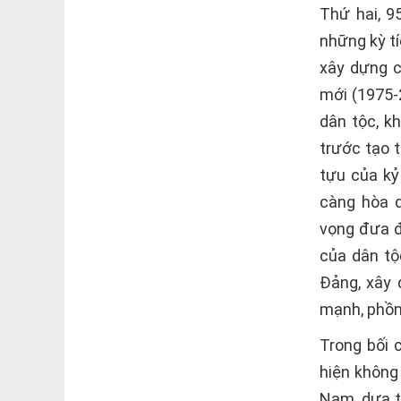
Thứ hai, 9
những kỳ tí
xây dựng c
mới (1975-
dân tộc, k
trước tạo 
tựu của kỷ
càng hòa q
vọng đưa đ
của dân tộ
Đảng, xây 
mạnh, phồn 
Trong bối c
hiện không
Nam, dựa t