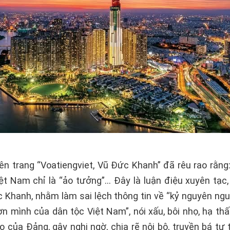
rên trang “Voatiengviet, Vũ Đức Khanh” đã rêu rao rằng
ệt Nam chỉ là “ảo tưởng”… Đây là luận điệu xuyên tạc
 Khanh, nhằm làm sai lệch thông tin về “kỷ nguyên ngu
 mình của dân tộc Việt Nam”, nói xấu, bôi nhọ, hạ thấp
ạo của Đảng, gây nghi ngờ, chia rẽ nội bộ, truyền bá tư