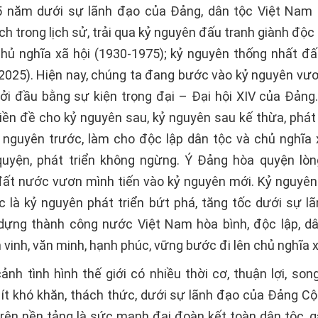
5 năm dưới sự lãnh đạo của Đảng, dân tộc Việt Nam
ch trong lịch sử, trải qua kỷ nguyên đấu tranh giành độc 
hủ nghĩa xã hội (1930-1975); kỷ nguyên thống nhất đấ
2025). Hiện nay, chúng ta đang bước vào kỷ nguyên vư
hởi đầu bằng sự kiện trọng đại – Đại hội XIV của Đảng
tiền đề cho kỷ nguyên sau, kỷ nguyên sau kế thừa, phát 
 nguyên trước, làm cho độc lập dân tộc và chủ nghĩa 
uyện, phát triển không ngừng. Ý Đảng hòa quyện lòn
ất nước vươn mình tiến vào kỷ nguyên mới. Kỷ nguyê
c là kỷ nguyên phát triển bứt phá, tăng tốc dưới sự l
dựng thành công nước Việt Nam hòa bình, độc lập, dâ
vinh, văn minh, hạnh phúc, vững bước đi lên chủ nghĩa x
ảnh tình hình thế giới có nhiều thời cơ, thuận lợi, so
 ít khó khăn, thách thức, dưới sự lãnh đạo của Đảng Cộ
rên nền tảng là sức mạnh đại đoàn kết toàn dân tộc, g