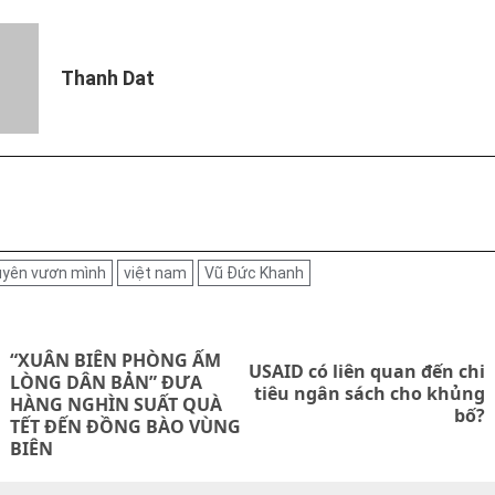
Thanh Dat
uyên vươn mình
việt nam
Vũ Đức Khanh
on
“XUÂN BIÊN PHÒNG ẤM
USAID có liên quan đến chi
LÒNG DÂN BẢN” ĐƯA
Next
tiêu ngân sách cho khủng
Previous
HÀNG NGHÌN SUẤT QUÀ
bố?
post:
TẾT ĐẾN ĐỒNG BÀO VÙNG
post:
BIÊN