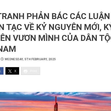
TRANH PHẢN BÁC CÁC LUẬN
N TẠC VỀ KỶ NGUYÊN MỚI, K
ÊN VƯƠN MÌNH CỦA DÂN TỘ
 NAM
WEDNESDAY, 5TH FEBRUARY, 2025
k
X
Print