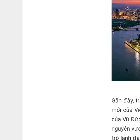
Gần đây, t
mới của Vi
của Vũ Đức
nguyên vươn
trò lãnh đ