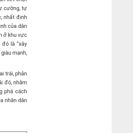
tự cường, tự
, nhất định
ình của dân
ển ở khu vực
 đó là “xây
 giàu mạnh,
i trái, phản
ái đó, nhằm
ng phá cách
ủa nhân dân