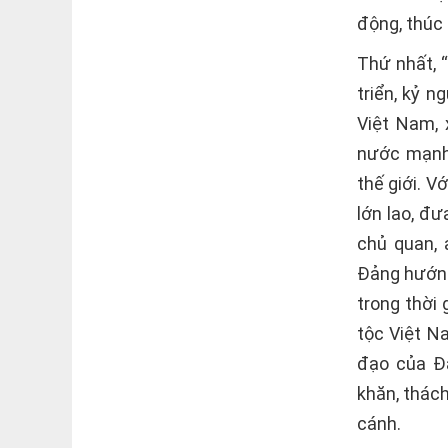
động, thúc 
Thứ nhất, 
triển, kỷ 
Việt Nam, 
nước mạnh,
thế giới. V
lớn lao, đư
chủ quan, 
Đảng hướng
trong thời 
tộc Việt N
đạo của Đả
khăn, thác
cánh.