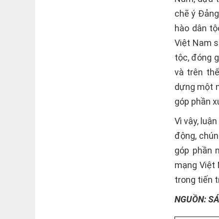
chẽ ý Đảng 
hào dân tộ
Việt Nam s
tộc, đóng g
và trên th
dựng một n
góp phần x
Vì vậy, luậ
động, chún
góp phần n
mạng Việt 
trong tiến 
NGUỒN: SÁ