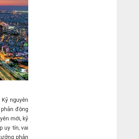
: Kỷ nguyên
, phản động
yên mới, kỷ
 uy tín, vai
 tưởng phản