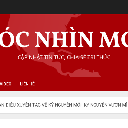
ÓC NHÌN M
CẬP NHẬT TIN TỨC, CHIA SẺ TRI THỨC
VIDEO
LIÊN HỆ
N ĐIỆU XUYÊN TẠC VỀ KỶ NGUYÊN MỚI, KỶ NGUYÊN VƯƠN M