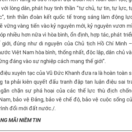
với lòng dân, phát huy tinh thần “tự chủ, tự tin, tự lực, 
c”, tinh thần đoàn kết quốc tế trong sáng làm động lực
ẽ vững vàng tiến vào kỷ nguyên mới, kỷ nguyên vươn m
óp nhiều hơn nữa vì hòa bình, ổn định, hợp tác, phát tri
ế giới, đúng như di nguyện của Chủ tịch Hồ Chí Minh –
ước Việt Nam hòa bình, thống nhất, độc lập, dân chủ và
ứng đáng vào sự nghiệp cách mạng thế giới”.
n điệu xuyên tạc của Vũ Đức Khanh đưa ra là hoàn toàn sa
g ta phải kiên quyết đấu tranh đập tan luận điệu sai tr
găn chặn sự phá hoại của các thế lực thù địch chố
Nam, bảo vệ Đảng, bảo vệ chế độ, bảo vệ cuộc sống c
trình đổi mới đất nước./.
NG MÃI NIỀM TIN