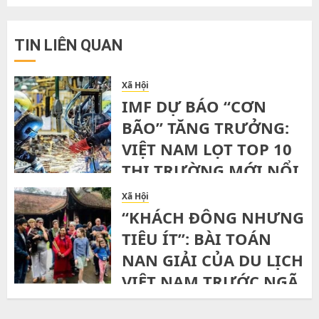
TIN LIÊN QUAN
Xã Hội
IMF DỰ BÁO “CƠN
BÃO” TĂNG TRƯỞNG:
VIỆT NAM LỌT TOP 10
THỊ TRƯỜNG MỚI NỔI
NHANH NHẤT THẾ
Xã Hội
GIỚI ĐẾN 2029
“KHÁCH ĐÔNG NHƯNG
TIÊU ÍT”: BÀI TOÁN
TUESDAY, 21ST JULY, 2026
NAN GIẢI CỦA DU LỊCH
VIỆT NAM TRƯỚC NGÃ
RẼ BỀN VỮNG