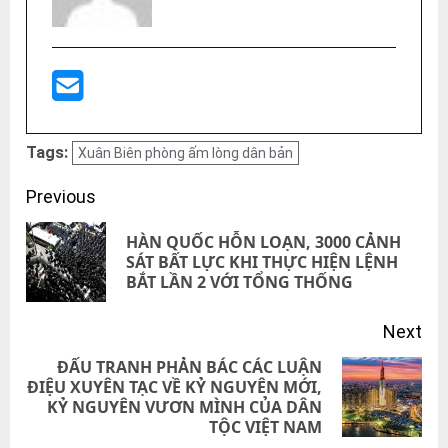
Tags:
Xuân Biên phòng ấm lòng dân bản
Post
Previous
navigation
HÀN QUỐC HỖN LOẠN, 3000 CẢNH
Pre
SÁT BẤT LỰC KHI THỰC HIỆN LỆNH
BẮT LẦN 2 VỚI TỔNG THỐNG
pos
Next
ĐẤU TRANH PHẢN BÁC CÁC LUẬN
ĐIỆU XUYÊN TẠC VỀ KỶ NGUYÊN MỚI,
Next
KỶ NGUYÊN VƯƠN MÌNH CỦA DÂN
post:
TỘC VIỆT NAM