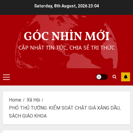
Skip
Saturday, 8th August, 2026
23:04
to
content
GÓC NHÌN MỚI
CẬP NHẬT TIN TỨC, CHIA SẺ TRI THỨC
Primary
Menu
Home
Xã Hội
PHÓ THỦ TƯỚNG: KIỂM SOÁT CHẶT GIÁ XĂNG DẦU,
SÁCH GIÁO KHOA