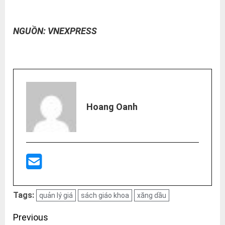
NGUỒN: VNEXPRESS
Hoang Oanh
Tags:
quản lý giá
sách giáo khoa
xăng dầu
Post
Previous