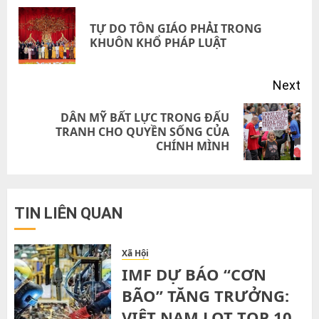
navigation
TỰ DO TÔN GIÁO PHẢI TRONG
Pre
KHUÔN KHỔ PHÁP LUẬT
pos
Next
DÂN MỸ BẤT LỰC TRONG ĐẤU
Next
TRANH CHO QUYỀN SỐNG CỦA
CHÍNH MÌNH
post:
TIN LIÊN QUAN
Xã Hội
IMF DỰ BÁO “CƠN
BÃO” TĂNG TRƯỞNG:
VIỆT NAM LỌT TOP 10