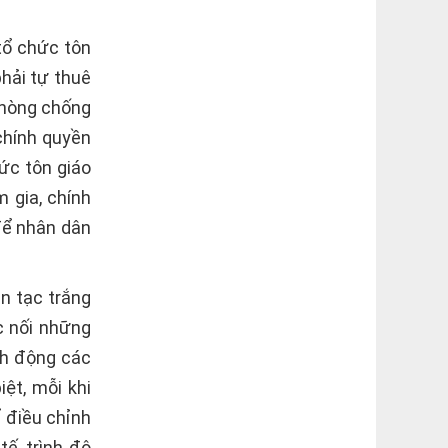
tổ chức tôn
hải tự thuê
phòng chống
chính quyền
ức tôn giáo
 gia, chính
để nhân dân
ên tạc trắng
c nối những
ch động các
ệt, mỗi khi
 điều chỉnh
tế, trình độ