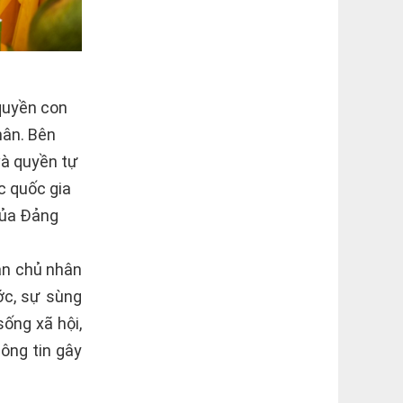
“quyền con
hân. Bên
và quyền tự
c quốc gia
 của Ðảng
ân chủ nhân
ớc, sự sùng
ống xã hội,
ông tin gây