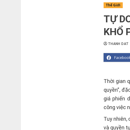
Thế Giới
TỰ D
KHỔ 
THANH DAT
Faceboo
Thời gian 
quyền”, đặ
giá phiến 
công việc n
Tuy nhiên, 
và quyền tự