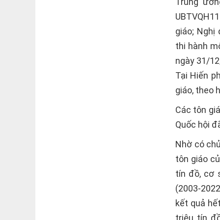
Trung ươn
UBTVQH11 n
giáo; Nghị
thi hành m
ngày 31/12
Tại Hiến p
giáo, theo 
Các tôn giá
Quốc hội đ
Nhờ có chủ 
tôn giáo c
tín đồ, cơ
(2003-2022
kết quả hế
triệu tín 