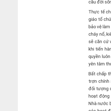
cầu đời sốn
Thực tế ch
giáo tổ ch
bảo vệ làm
cháy nổ, k
sẽ căn cứ 
khi tiến h
quyền luôn
yên tâm thự
Bất chấp th
trợn chính
đối tượng 
hoạt động 
Nhà nước b
các hoạt độ