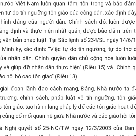
 nước Việt Nam luôn quan tâm, tôn trọng và bảo đảm
ền tự do tín ngưỡng tôn giáo của công dân, xác định đây
chính đáng của người dân. Chính sách đó, luôn đượ
ẳng định và thực hiện nhất quán, được bảo đảm trên t
g văn bản pháp luật. Tại Sắc lệnh số 234/SL ngày 14/6/
í Minh ký, xác định: “Việc tự do tín ngưỡng, tự do thờ 
của nhân dân. Chính quyền dân chủ cộng hòa luôn luô
ấy và giúp đỡ nhân dân thực hiện” (Ðiều 15) và “Chính 
ào nội bộ các tôn giáo” (Ðiều 13).
 giai đoạn lãnh đạo cách mạng, Ðảng, Nhà nước ta đ
trương, chính sách, pháp luật về tín ngưỡng, tôn g
 tôn giáo, tạo hành lang pháp lý để các tôn giáo hoạt đ
 củng cố mối quan hệ giữa Nhà nước và các giáo hội tô
 là Nghị quyết số 25-NQ/TW ngày 12/3/2003 của Ban