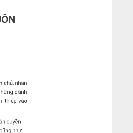
UÔN
n chủ, nhân
 những đánh
n thiệp vào
hân quyền
t cũng như