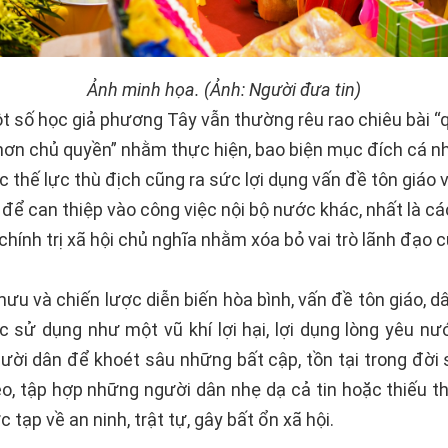
Ảnh minh họa. (Ảnh: Người đưa tin)
ột số học giả phương Tây vẫn thường rêu rao chiêu bài 
hơn chủ quyền” nhằm thực hiện, bao biện mục đích cá n
 thế lực thù địch cũng ra sức lợi dụng vấn đề tôn giáo 
 để can thiệp vào công việc nội bộ nước khác, nhất là cá
chính trị xã hội chủ nghĩa nhằm xóa bỏ vai trò lãnh đạo
ưu và chiến lược diễn biến hòa bình, vấn đề tôn giáo, d
 sử dụng như một vũ khí lợi hại, lợi dụng lòng yêu nư
ười dân để khoét sâu những bất cập, tồn tại trong đời s
éo, tập hợp những người dân nhẹ dạ cả tin hoặc thiếu th
c tạp về an ninh, trật tự, gây bất ổn xã hội.