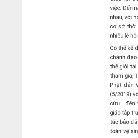
việc. Ðến 
nhau, với h
cơ sở thờ 
nhiều lễ hộ
Có thể kể đ
chánh đạo 
thế giới tạ
tham gia; 
Phật đản 
(5/2019) vớ
cứu… đến t
giáo tập tr
tác bảo đả
toàn vệ si