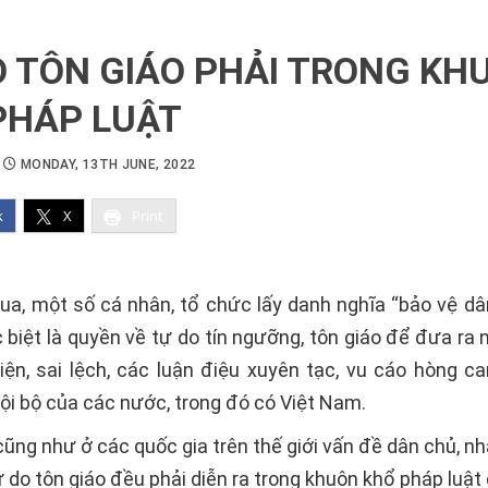
O TÔN GIÁO PHẢI TRONG KH
PHÁP LUẬT
MONDAY, 13TH JUNE, 2022
k
X
Print
qua, một số cá nhân, tổ chức lấy danh nghĩa “bảo vệ dâ
c biệt là quyền về tự do tín ngưỡng, tôn giáo để đưa ra
diện, sai lệch, các luận điệu xuyên tạc, vu cáo hòng ca
ội bộ của các nước, trong đó có Việt Nam.
cũng như ở các quốc gia trên thế giới vấn đề dân chủ, n
 do tôn giáo đều phải diễn ra trong khuôn khổ pháp luậ