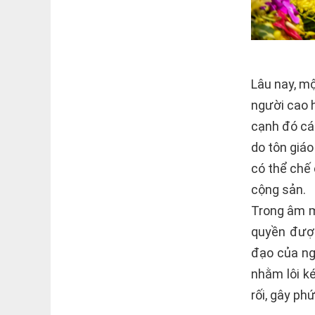
Lâu nay, m
người cao 
cạnh đó các
do tôn giáo
có thể chế 
cộng sản.
Trong âm m
quyền được
đạo của ng
nhằm lôi k
rối, gây phứ