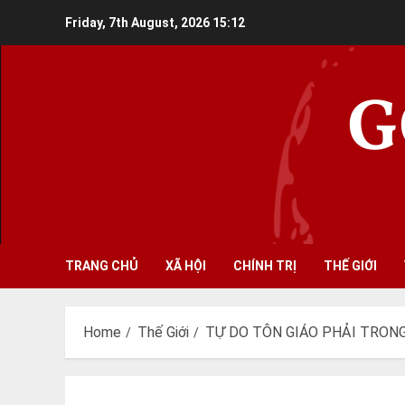
Skip
Friday, 7th August, 2026
15:12
to
content
G
TRANG CHỦ
XÃ HỘI
CHÍNH TRỊ
THẾ GIỚI
Home
Thế Giới
TỰ DO TÔN GIÁO PHẢI TRON