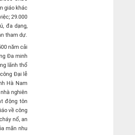
n giáo khác
việc; 29.000
ú, đa dạng,
dân tham dự.
 500 năm cải
òng Ða minh
ùng lãnh thổ
công Ðại lễ
ỉnh Hà Nam
, nhà nghiên
ạt động tôn
giáo về công
cháy nổ, an
hỏa mãn nhu