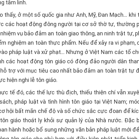
g tâm linh.
o thấy, ở một số quốc gia như Anh, Mỹ, Ðan Mạch… khi 
ức các hoạt động đông người tại cơ sở thờ tự, thường p
 nhiệm vụ bảo đảm an toàn giao thông, an ninh trật tự, 
iểm nghiệm an toàn thực phẩm. Nếu để xảy ra vi phạm, 
vào pháp luật và xử phạt… Nhưng ở Việt Nam các tổ ch
ành các hoạt động tôn giáo có đông đảo người dân tham
 hỗ trợ với mục tiêu cao nhất bảo đảm an toàn trật tự 
c hiện nghi lễ tôn giáo.
ực tế đó, các thế lực thù địch, thiếu thiện chí vẫn xuy
 sách, pháp luật và tình hình tôn giáo tại Việt Nam; mó
cơ hội bất mãn chế độ và số chức sắc cực đoan để kí
tôn giáo thoát ly khỏi sự quản lý của Nhà nước. Ðặc bi
an hành hoặc bổ sung những văn bản pháp luật mới để
ng tôn giáo cho phù hợp với điều kiện phát triển kinh 