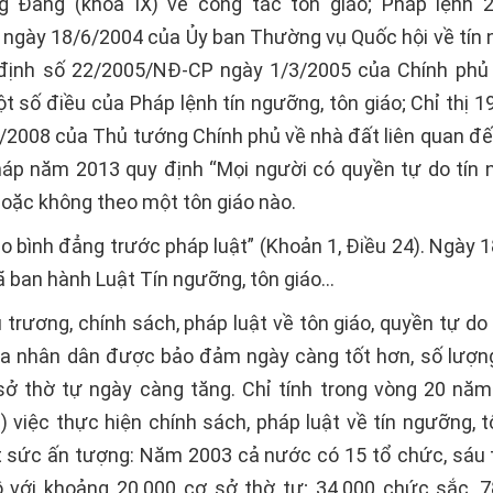
g Ðảng (khóa IX) về công tác tôn giáo; Pháp lệnh 2
gày 18/6/2004 của Ủy ban Thường vụ Quốc hội về tín 
 định số 22/2005/NÐ-CP ngày 1/3/2005 của Chính ph
ột số điều của Pháp lệnh tín ngưỡng, tôn giáo; Chỉ thị 
/2008 của Thủ tướng Chính phủ về nhà đất liên quan đế
háp năm 2013 quy định “Mọi người có quyền tự do tín 
hoặc không theo một tôn giáo nào.
o bình đẳng trước pháp luật” (Khoản 1, Ðiều 24). Ngày 
ã ban hành Luật Tín ngưỡng, tôn giáo…
trương, chính sách, pháp luật về tôn giáo, quyền tự do
ủa nhân dân được bảo đảm ngày càng tốt hơn, số lượn
 sở thờ tự ngày càng tăng. Chỉ tính trong vòng 20 năm 
) việc thực hiện chính sách, pháp luật về tín ngưỡng, t
t sức ấn tượng: Năm 2003 cả nước có 15 tổ chức, sáu t
đồ với khoảng 20.000 cơ sở thờ tự; 34.000 chức sắc, 