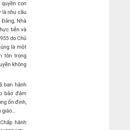
 quyền con
 là nhu cầu
c Ðảng, Nhà
hực tiễn và
1955 do Chủ
cúng là một
n tôn trọng
quyền không
ã ban hành
iáo bảo đảm
ộng ổn định,
n giáo…
 Chấp hành