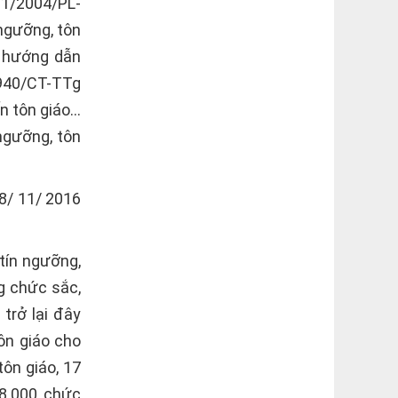
1/2004/PL-
ngưỡng, tôn
ủ hướng dẫn
1940/CT-TTg
n tôn giáo…
ngưỡng, tôn
18/ 11/ 2016
 tín ngưỡng,
g chức sắc,
trở lại đây
ôn giáo cho
ôn giáo, 17
78.000 chức