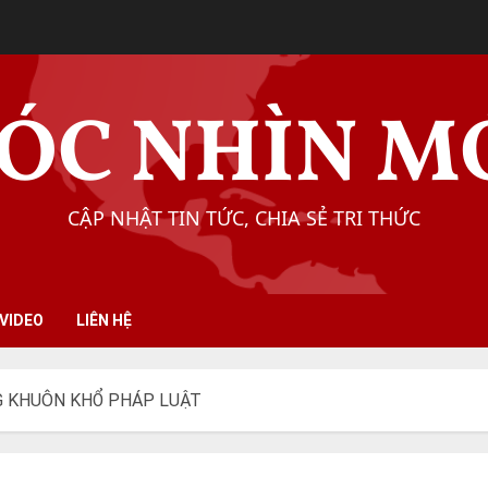
ÓC NHÌN M
CẬP NHẬT TIN TỨC, CHIA SẺ TRI THỨC
VIDEO
LIÊN HỆ
G KHUÔN KHỔ PHÁP LUẬT