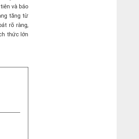
tiên và báo
àng tăng từ
át rõ ràng,
ch thức lớn