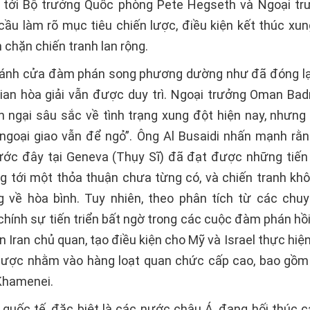
 tới Bộ trưởng Quốc phòng Pete Hegseth và Ngoại t
 cầu làm rõ mục tiêu chiến lược, điều kiện kết thúc xun
chặn chiến tranh lan rộng.
cánh cửa đàm phán song phương dường như đã đóng lạ
gian hòa giải vẫn được duy trì. Ngoại trưởng Oman Badr
n ngại sâu sắc về tình trạng xung đột hiện nay, nhưng
ngoại giao vẫn để ngỏ”. Ông Al Busaidi nhấn mạnh rằ
rước đây tại Geneva (Thụy Sĩ) đã đạt được những tiến 
g tới một thỏa thuận chưa từng có, và chiến tranh kh
g về hòa bình. Tuy nhiên, theo phân tích từ các chuy
chính sự tiến triển bất ngờ trong các cuộc đàm phán hồ
n Iran chủ quan, tạo điều kiện cho Mỹ và Israel thực hi
 lược nhằm vào hàng loạt quan chức cấp cao, bao gồm
 Khamenei.
quốc tế, đặc biệt là các nước châu Á, đang hối thúc c