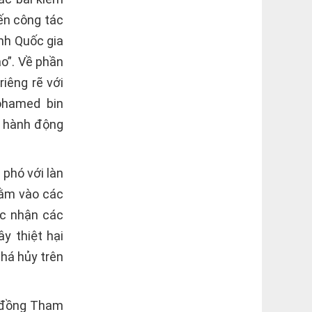
ến công tác
nh Quốc gia
ao”. Về phần
iêng rẽ với
ohamed bin
c hành động
 phó với làn
hằm vào các
ác nhận các
y thiệt hại
há hủy trên
i đồng Tham