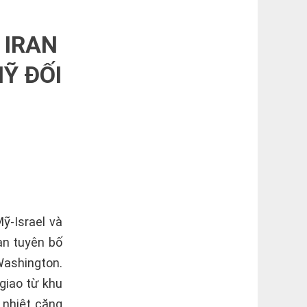
 IRAN
Ỹ ĐỐI
ỹ-Israel và
an tuyên bố
ashington.
 giao từ khu
 nhiệt căng