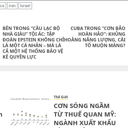
ca
iran
Israel
on
BÊN TRONG “CÂU LẠC BỘ
CUBA TRONG “CƠN BÃO
NHÀ GIÀU” TỘI ÁC: TẬP
HOÀN HẢO”: KHỦNG
Next
ĐOÀN EPSTEIN KHÔNG CHỈ
HOẢNG NĂNG LƯỢNG, CẢI
Previous
post:
LÀ MỘT CÁ NHÂN – MÀ LÀ
TỔ MUỘN MÀNG?
post:
CẢ MỘT HỆ THỐNG BẢO VỆ
KẺ QUYỀN LỰC
Thế Giới
CƠN SÓNG NGẦM
m
TỪ THUẾ QUAN MỸ:
NGÀNH XUẤT KHẨU