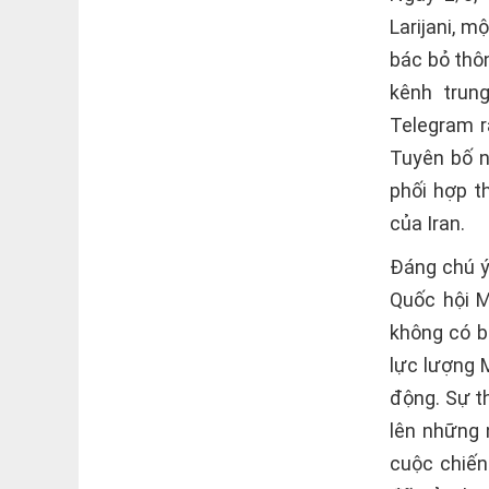
Larijani, 
bác bỏ thôn
kênh trun
Telegram r
Tuyên bố n
phối hợp t
của Iran.
Đáng chú ý
Quốc hội 
không có b
lực lượng 
động. Sự t
lên những 
cuộc chiến