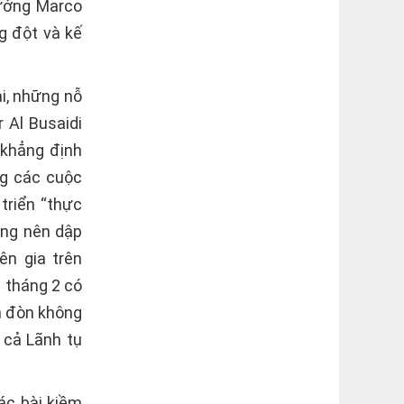
rưởng Marco
g đột và kế
i, những nỗ
 Al Busaidi
 khẳng định
ng các cuộc
triển “thực
ông nên dập
ên gia trên
i tháng 2 có
ện đòn không
 cả Lãnh tụ
ác bài kiềm