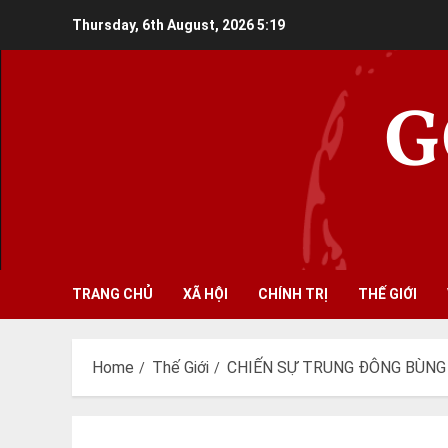
Skip
Thursday, 6th August, 2026
5:19
to
content
G
TRANG CHỦ
XÃ HỘI
CHÍNH TRỊ
THẾ GIỚI
Home
Thế Giới
CHIẾN SỰ TRUNG ĐÔNG BÙNG 