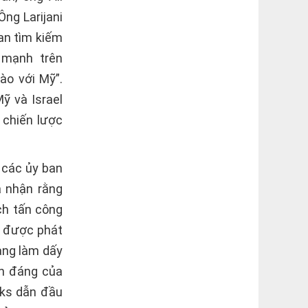
ng Larijani
ran tìm kiếm
 mạnh trên
ào với Mỹ”.
ỹ và Israel
 chiến lược
 các ủy ban
 nhận rằng
ch tấn công
” được phát
ang làm dấy
nh đáng của
eks dẫn đầu