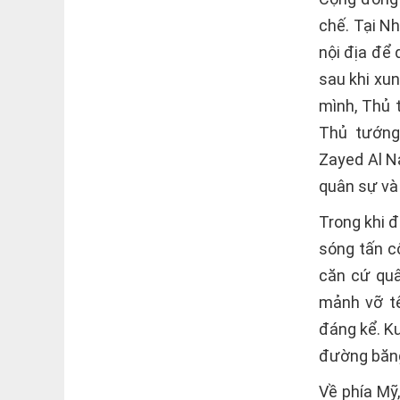
chế. Tại N
nội địa để
sau khi xun
mình, Thủ 
Thủ tướng
Zayed Al N
quân sự và
Trong khi đ
sóng tấn c
căn cứ quâ
mảnh vỡ tê
đáng kể. K
đường băn
Về phía Mỹ