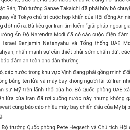
hật Bản, Thủ tướng Sanae Takaichi đã phải hủy bỏ chuy
 quay về Tokyo chủ trì cuộc họp khẩn của Hội đồng An ni
g đột nổ ra. Bà kêu gọi Iran tìm kiếm “giải pháp ngoại gi
tướng Ấn Độ Narendra Modi đã có các cuộc điện đàm r
 Israel Benjamin Netanyahu và Tổng thống UAE M
ahyan, nhấn mạnh sự cần thiết phải sớm chấm dứt cá
 bảo đảm an toàn cho dân thường.
ó, các nước trong khu vực Vịnh đang phải gồng mình đối
ông bằng tên lửa và máy bay không người lái từ Iran n
n sự Mỹ trên lãnh thổ của họ. Bộ Quốc phòng UAE x
n lửa của Iran đã rơi xuống nước này nhưng không gâ
uwait cũng báo cáo nhiều máy bay chiến đấu của Mỹ bị p
g.
, Bộ trưởng Quốc phòng Pete Hegseth và Chủ tịch Hộ