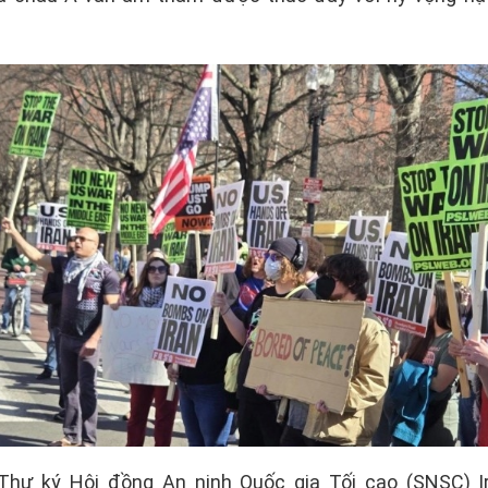
Thư ký Hội đồng An ninh Quốc gia Tối cao (SNSC) Ir