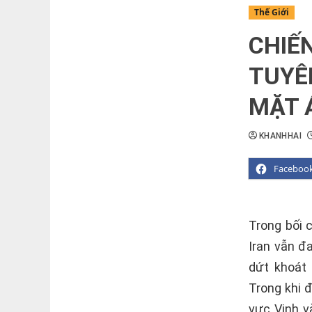
Thế Giới
CHIẾ
TUYÊ
MẶT 
KHANHHAI
Faceboo
Trong bối 
Iran vẫn đ
dứt khoát
Trong khi đ
vực Vịnh v