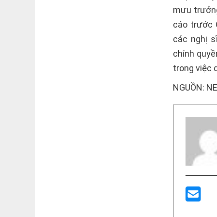
mưu trưởng
cáo trước 
các nghị s
chính quyề
trong việc 
NGUỒN: NEW