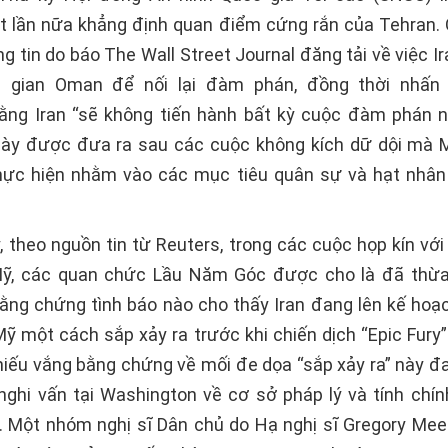
một lần nữa khẳng định quan điểm cứng rắn của Tehran. Ô
g tin do báo The Wall Street Journal đăng tải về việc I
g gian Oman để nối lại đàm phán, đồng thời nhấn
ằng Iran “sẽ không tiến hành bất kỳ cuộc đàm phán n
ày được đưa ra sau các cuộc không kích dữ dội mà M
hực hiện nhằm vào các mục tiêu quân sự và hạt nhân
, theo nguồn tin từ Reuters, trong các cuộc họp kín với
Mỹ, các quan chức Lầu Năm Góc được cho là đã thừa
ằng chứng tình báo nào cho thấy Iran đang lên kế hoạ
Mỹ một cách sắp xảy ra trước khi chiến dịch “Epic Fury
hiếu vắng bằng chứng về mối đe dọa “sắp xảy ra” này đ
nghi vấn tại Washington về cơ sở pháp lý và tính chí
. Một nhóm nghị sĩ Dân chủ do Hạ nghị sĩ Gregory Me