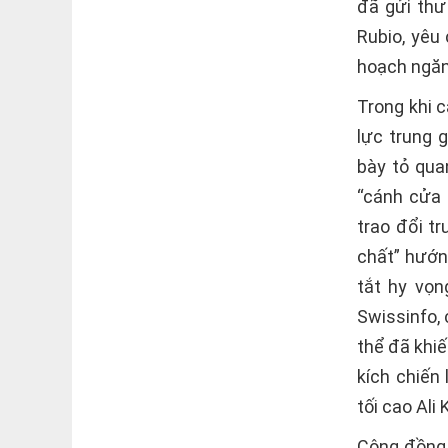
đã gửi thư
Rubio, yêu
hoạch ngăn 
Trong khi 
lực trung 
bày tỏ qua
“cánh cửa 
trao đổi t
chất” hướn
tắt hy vọn
Swissinfo, 
thể đã khiế
kích chiến
tối cao Ali
Cộng đồng 