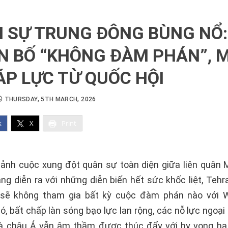
N SỰ TRUNG ĐÔNG BÙNG NỔ:
N BỐ “KHÔNG ĐÀM PHÁN”, M
ÁP LỰC TỪ QUỐC HỘI
THURSDAY, 5TH MARCH, 2026
k
X
Print
cảnh cuộc xung đột quân sự toàn diện giữa liên quân M
ang diễn ra với những diễn biến hết sức khốc liệt, Tehr
 sẽ không tham gia bất kỳ cuộc đàm phán nào với W
ó, bất chấp làn sóng bạo lực lan rộng, các nỗ lực ngoại
à châu Á vẫn âm thầm được thúc đẩy với hy vọng hạ