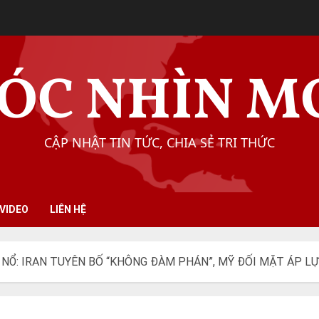
ÓC NHÌN M
CẬP NHẬT TIN TỨC, CHIA SẺ TRI THỨC
VIDEO
LIÊN HỆ
NỔ: IRAN TUYÊN BỐ “KHÔNG ĐÀM PHÁN”, MỸ ĐỐI MẶT ÁP L