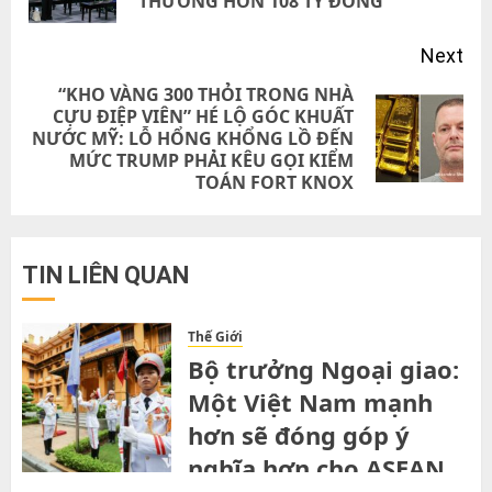
THƯỜNG HƠN 108 TỶ ĐỒNG
pos
Next
“KHO VÀNG 300 THỎI TRONG NHÀ
CỰU ĐIỆP VIÊN” HÉ LỘ GÓC KHUẤT
Next
NƯỚC MỸ: LỖ HỔNG KHỔNG LỒ ĐẾN
MỨC TRUMP PHẢI KÊU GỌI KIỂM
post:
TOÁN FORT KNOX
TIN LIÊN QUAN
Thế Giới
Bộ trưởng Ngoại giao:
Một Việt Nam mạnh
hơn sẽ đóng góp ý
nghĩa hơn cho ASEAN