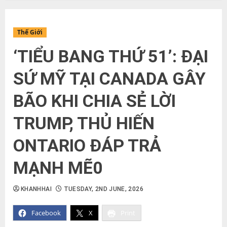
Thế Giới
‘TIỂU BANG THỨ 51’: ĐẠI
SỨ MỸ TẠI CANADA GÂY
BÃO KHI CHIA SẺ LỜI
TRUMP, THỦ HIẾN
ONTARIO ĐÁP TRẢ
MẠNH MẼ0
KHANHHAI
TUESDAY, 2ND JUNE, 2026
Facebook
X
Print