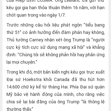
của Hiệp định CUSMA. Ông LeBlanc đã gửi thư
kêu gọi gia hạn thỏa thuận thêm 16 năm, với hạn
chót quan trọng vào ngày 1/7.
Trước những câu hỏi liệu phát ngôn “tiểu bang
thứ 51” có ảnh hưởng đến đàm phán hay không,
Thủ tướng Carney nhận xét ông Trump là “người
cực kỳ tích cực sử dụng mạng xã hội” và khẳng
định: “Chúng tôi sẽ không phản hồi hay phản ứng
lại mọi chuyện.”
Trong khi đó, một bản kiến nghị kêu gọi trục xuất
Đại sứ Hoekstra khỏi Canada đã thu hút hơn
14.600 chữ ký kể từ tháng Hai. Phía Đại sứ quán
Mỹ bảo vệ hành động của mình, cho rằng việc
chia sẻ lại bài đăng của ông Trump “là thông lệ
thường thấy.”