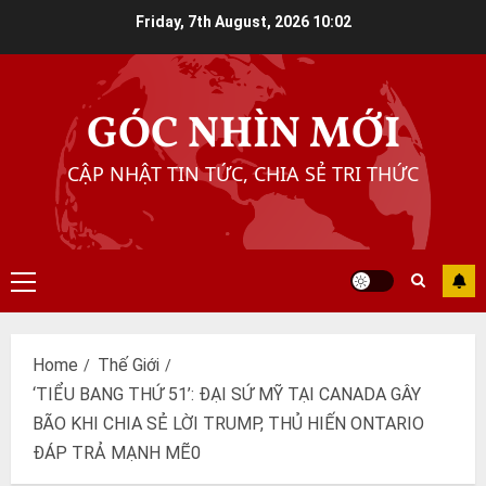
Skip
Friday, 7th August, 2026
10:02
to
content
GÓC NHÌN MỚI
CẬP NHẬT TIN TỨC, CHIA SẺ TRI THỨC
Primary
Menu
Home
Thế Giới
‘TIỂU BANG THỨ 51’: ĐẠI SỨ MỸ TẠI CANADA GÂY
BÃO KHI CHIA SẺ LỜI TRUMP, THỦ HIẾN ONTARIO
ĐÁP TRẢ MẠNH MẼ0