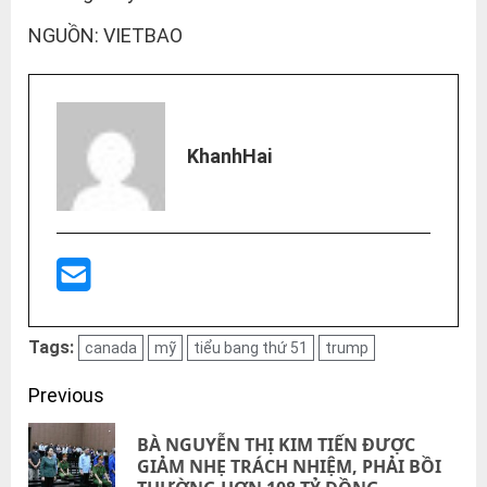
NGUỒN: VIETBAO
KhanhHai
Tags:
canada
mỹ
tiểu bang thứ 51
trump
Post
Previous
navigation
BÀ NGUYỄN THỊ KIM TIẾN ĐƯỢC
Pre
GIẢM NHẸ TRÁCH NHIỆM, PHẢI BỒI