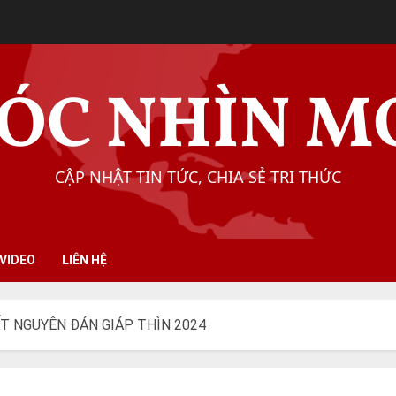
ÓC NHÌN M
CẬP NHẬT TIN TỨC, CHIA SẺ TRI THỨC
VIDEO
LIÊN HỆ
T NGUYÊN ĐÁN GIÁP THÌN 2024