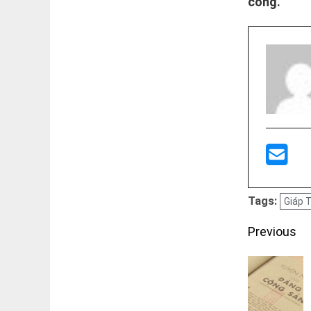
công.
Tags:
Giáp 
Post
Previous
navigati