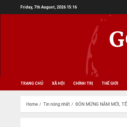
Skip
Friday, 7th August, 2026
15:16
to
content
G
TRANG CHỦ
XÃ HỘI
CHÍNH TRỊ
THẾ GIỚI
Home
Tin nóng nhất
ĐÓN MỪNG NĂM MỚI, TẾ