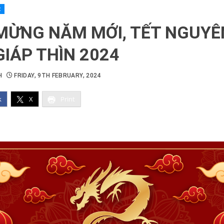
t
MỪNG NĂM MỚI, TẾT NGUYÊ
GIÁP THÌN 2024
H
FRIDAY, 9TH FEBRUARY, 2024
k
X
Print