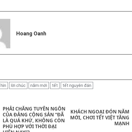
Hoang Oanh
Thìn
lời chúc
năm mới
tết
tết nguyên đán
on
PHẢI CHĂNG TUYÊN NGÔN
KHÁCH NGOẠI ĐÓN NĂM
CỦA ĐẢNG CỘNG SẢN “ĐÃ
Next
MỚI, CHƠI TẾT VIỆT TĂNG
Previous
LÀ QUÁ KHỨ, KHÔNG CÒN
MẠNH
post:
PHÙ HỢP VỚI THỜI ĐẠI
post: