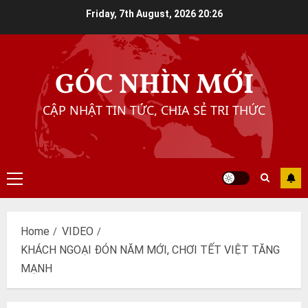
Skip
Friday, 7th August, 2026
20:26
to
content
GÓC NHÌN MỚI
CẬP NHẬT TIN TỨC, CHIA SẺ TRI THỨC
Primary
Menu
Home
VIDEO
KHÁCH NGOẠI ĐÓN NĂM MỚI, CHƠI TẾT VIỆT TĂNG
MẠNH