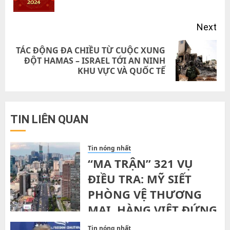
pos
Next
TÁC ĐỘNG ĐA CHIỀU TỪ CUỘC XUNG
Next
ĐỘT HAMAS – ISRAEL TỚI AN NINH
KHU VỰC VÀ QUỐC TẾ
post:
TIN LIÊN QUAN
Tin nóng nhất
“MA TRẬN” 321 VỤ
ĐIỀU TRA: MỸ SIẾT
PHÒNG VỆ THƯƠNG
MẠI, HÀNG VIỆT ĐỨNG
TRƯỚC “BÀI TOÁN”
Tin nóng nhất