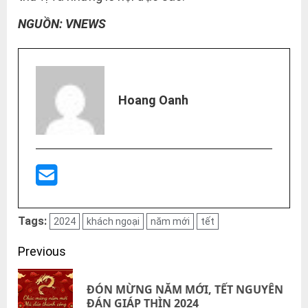
NGUỒN: VNEWS
Hoang Oanh
Tags:
2024
khách ngoại
năm mới
tết
Post
Previous
navigation
ĐÓN MỪNG NĂM MỚI, TẾT NGUYÊN
Pre
ĐÁN GIÁP THÌN 2024